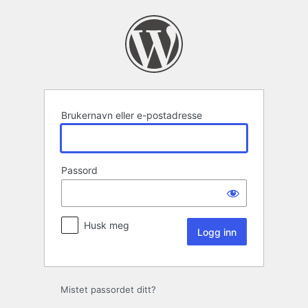
Logg
inn
Brukernavn eller e-postadresse
Passord
Husk meg
Mistet passordet ditt?