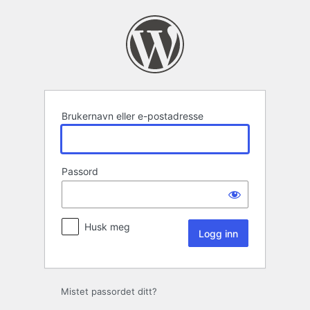
Logg
inn
Brukernavn eller e-postadresse
Passord
Husk meg
Mistet passordet ditt?