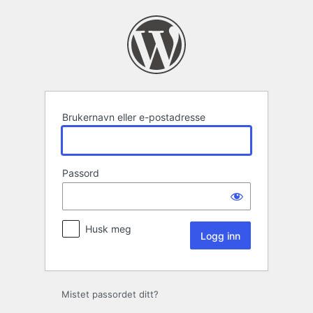
Logg
inn
Brukernavn eller e-postadresse
Passord
Husk meg
Mistet passordet ditt?