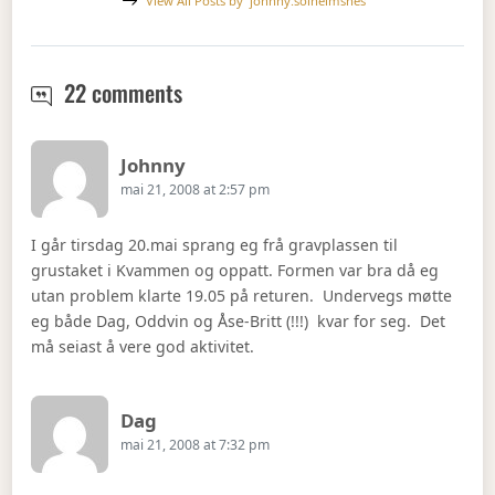
View All Posts by
johnny.solheimsnes
Fri-trening
22 comments
Says:
Johnny
mai 21, 2008 at 2:57 pm
I går tirsdag 20.mai sprang eg frå gravplassen til
grustaket i Kvammen og oppatt. Formen var bra då eg
utan problem klarte 19.05 på returen. Undervegs møtte
eg både Dag, Oddvin og Åse-Britt (!!!) kvar for seg. Det
må seiast å vere god aktivitet.
Says:
Dag
mai 21, 2008 at 7:32 pm