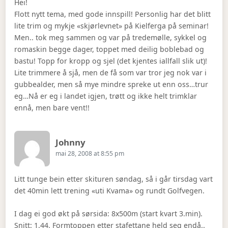
Hei!
Flott nytt tema, med gode innspill! Personlig har det blitt
lite trim og mykje «skjørlevnet» på Kielferga på seminar!
Men.. tok meg sammen og var på tredemølle, sykkel og
romaskin begge dager, toppet med deilig boblebad og
bastu! Topp for kropp og sjel (det kjentes iallfall slik ut)!
Lite trimmere å sjå, men de få som var tror jeg nok var i
gubbealder, men så mye mindre spreke ut enn oss…trur
eg…Nå er eg i landet igjen, trøtt og ikke helt trimklar
ennå, men bare vent!!
Says:
Johnny
mai 28, 2008 at 8:55 pm
Litt tunge bein etter skituren søndag, så i går tirsdag vart
det 40min lett trening «uti Kvama» og rundt Golfvegen.
I dag ei god økt på sørsida: 8x500m (start kvart 3.min).
Snitt: 1.44. Formtoppen etter stafettane held seg endå..