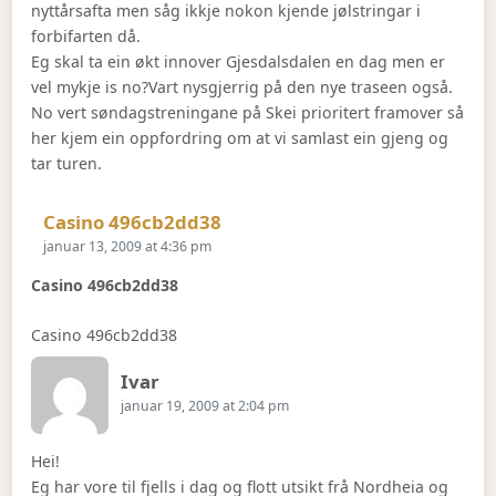
nyttårsafta men såg ikkje nokon kjende jølstringar i
forbifarten då.
Eg skal ta ein økt innover Gjesdalsdalen en dag men er
vel mykje is no?Vart nysgjerrig på den nye traseen også.
No vert søndagstreningane på Skei prioritert framover så
her kjem ein oppfordring om at vi samlast ein gjeng og
tar turen.
Says:
Casino 496cb2dd38
januar 13, 2009 at 4:36 pm
Casino 496cb2dd38
Casino 496cb2dd38
Says:
Ivar
januar 19, 2009 at 2:04 pm
Hei!
Eg har vore til fjells i dag og flott utsikt frå Nordheia og