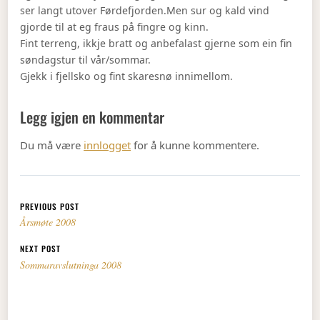
ser langt utover Førdefjorden.Men sur og kald vind
gjorde til at eg fraus på fingre og kinn.
Fint terreng, ikkje bratt og anbefalast gjerne som ein fin
søndagstur til vår/sommar.
Gjekk i fjellsko og fint skaresnø innimellom.
Legg igjen en kommentar
Du må være
innlogget
for å kunne kommentere.
Innleggsnavigasjon
PREVIOUS POST
Årsmøte 2008
NEXT POST
Sommaravslutninga 2008