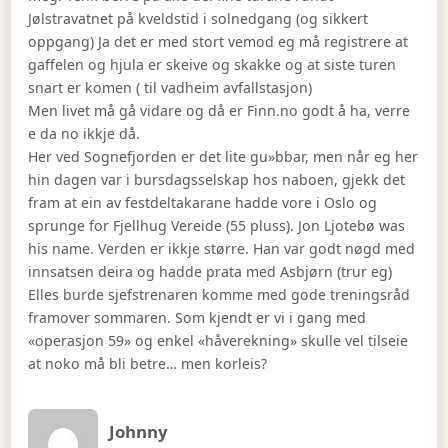
Jølstravatnet på kveldstid i solnedgang (og sikkert
oppgang) Ja det er med stort vemod eg må registrere at
gaffelen og hjula er skeive og skakke og at siste turen
snart er komen ( til vadheim avfallstasjon)
Men livet må gå vidare og då er Finn.no godt å ha, verre
e da no ikkje då.
Her ved Sognefjorden er det lite gu»bbar, men når eg her
hin dagen var i bursdagsselskap hos naboen, gjekk det
fram at ein av festdeltakarane hadde vore i Oslo og
sprunge for Fjellhug Vereide (55 pluss). Jon Ljotebø was
his name. Verden er ikkje større. Han var godt nøgd med
innsatsen deira og hadde prata med Asbjørn (trur eg)
Elles burde sjefstrenaren komme med gode treningsråd
framover sommaren. Som kjendt er vi i gang med
«operasjon 59» og enkel «håverekning» skulle vel tilseie
at noko må bli betre… men korleis?
Says:
Johnny