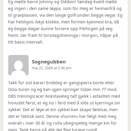
Eg møtte berre Johnny og Oddvin! Søndag kveld møtte
eg ingen i den same løypa, som for meg er heimanfrå og
til gravplassen, via den lange golfrunden begge vegar. Eg
har heldigvis ikkje klokke, men formen kjennest bra, då
eg begge dagar kunne forsere opp Pikhogen på veg
heim. Ser fram til torsdagstreninga i morgon, håpar på
litt basis intervall.
Says:
Sognegubben
mai 22, 2008 at 5:36 pm
Takk for sist karar! Endeleg er gangsperra borte etter
Oslo-turen og eg kan igjen springe! Sidan min 77 mod,
DBS treningsracer bokstaveleg talt gjekk i asfaslten med
hovudet først, er eg no i ferd med å slite ut kjerringa sin
sykkel. Det er løye at ein sykkel kan skape følelsar, men
det er faktisk sant. Denne «hurren» har følgt med meg
overalt i over 30 år og rulla ubegripeleg mange km for
meg. Tenk berre på alle dei fine turane rundt