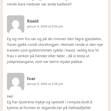
rende bare nedover var enda kaldere!!
Says:
Roald
januar 4, 2009 at 9:56 pm
Eg og min fru var og på ski innover den fagre gjesdalen.
Turen gjekk rundt storehogjen. Heimatt rende vi den nye
traseen som gubbtrimmen rydda i haust. veldig bra !Vi
frau s verken på hender eller føter , då vi testa ut
julepresangane, som var berre mjuke pakkar
Says:
Ivar
januar 9, 2009 at 3:58 pm
Hei!
Eg har tjuvtrena mykje og spesielt i romjula.Godt å
kjenne at formen er stigande.Var på Hafstadfjellet