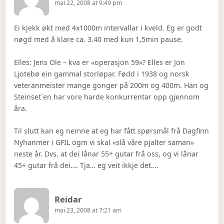
mai 22, 2008 at 9:49 pm
Ei kjekk økt med 4x1000m intervallar i kveld. Eg er godt
nøgd med å klare ca. 3.40 med kun 1,5min pause.
Elles: Jens Ole – kva er «operasjon 59»? Elles er Jon
Ljotebø ein gammal storløpar. Fødd i 1938 og norsk
veteranmeister mange gonger på 200m og 400m. Han og
Steinset`en har vore harde konkurrentar opp gjennom
åra.
Til slutt kan eg nemne at eg har fått spørsmål frå Dagfinn
Nyhanmer i GFIL ogm vi skal «slå våre pjalter saman»
neste år. Dvs. at dei lånar 55+ gutar frå oss, og vi lånar
45+ gutar frå dei…. Tja… eg veit ikkje det….
Says:
Reidar
mai 23, 2008 at 7:21 am