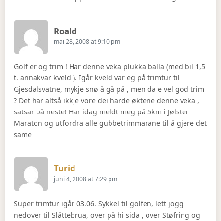
Says:
Roald
mai 28, 2008 at 9:10 pm
Golf er og trim ! Har denne veka plukka balla (med bil 1,5
t. annakvar kveld ). Igår kveld var eg på trimtur til
Gjesdalsvatne, mykje snø å gå på , men da e vel god trim
? Det har altså ikkje vore dei harde øktene denne veka ,
satsar på neste! Har idag meldt meg på 5km i Jølster
Maraton og utfordra alle gubbetrimmarane til å gjere det
same
Says:
Turid
juni 4, 2008 at 7:29 pm
Super trimtur igår 03.06. Sykkel til golfen, lett jogg
nedover til Slåttebrua, over på hi sida , over Støfring og