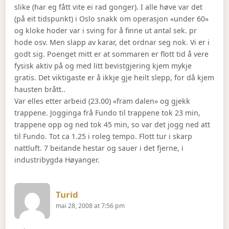
slike (har eg fått vite ei rad gonger). I alle høve var det
(på eit tidspunkt) i Oslo snakk om operasjon «under 60»
og kloke hoder var i sving for å finne ut antal sek. pr
hode osv. Men slapp av karar, det ordnar seg nok. Vi er i
godt sig. Poenget mitt er at sommaren er flott tid å vere
fysisk aktiv på og med litt bevistgjering kjem mykje
gratis. Det viktigaste er å ikkje gje heilt slepp, for då kjem
hausten brått..
Var elles etter arbeid (23.00) «fram dalen» og gjekk
trappene. Jogginga frå Fundo til trappene tok 23 min,
trappene opp og ned tok 45 min, so var det jogg ned att
til Fundo. Tot ca 1.25 i roleg tempo. Flott tur i skarp
nattluft. 7 beitande hestar og sauer i det fjerne, i
industribygda Høyanger.
Says:
Turid
mai 28, 2008 at 7:56 pm