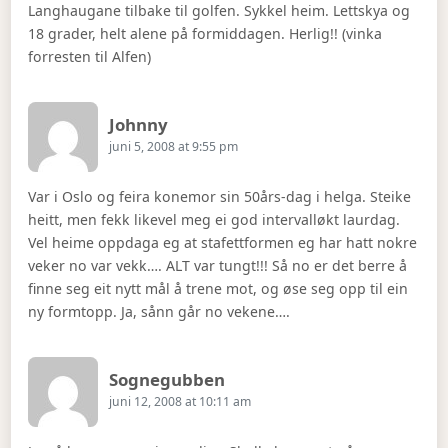
Langhaugane tilbake til golfen. Sykkel heim. Lettskya og
18 grader, helt alene på formiddagen. Herlig!! (vinka
forresten til Alfen)
Says:
Johnny
juni 5, 2008 at 9:55 pm
Var i Oslo og feira konemor sin 50års-dag i helga. Steike
heitt, men fekk likevel meg ei god intervalløkt laurdag.
Vel heime oppdaga eg at stafettformen eg har hatt nokre
veker no var vekk…. ALT var tungt!!! Så no er det berre å
finne seg eit nytt mål å trene mot, og øse seg opp til ein
ny formtopp. Ja, sånn går no vekene….
Says:
Sognegubben
juni 12, 2008 at 10:11 am