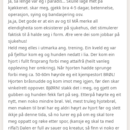
Ja, så lenge var eg i paradis… Skulle lage met på
kjøkkenet. skar meg, gjekk bra 4-5 dagar, betennelse,
operasjon, sying og bandasjering osv.
Ja,ja, Det gode er at ein av og til MÅ merke all
elendigheita som eksisterer på sjukehus, det stimulerer
faktisk til å halde seg i form. Ære vere dei som jobbar på
sjukehus!
Held meg elles i utmarka ang. trening. Ein kveld eg var
på fjelltur kom eg og hunden nedatt i lia. Der kom ein
hjort i fullt firsprang forbi meg attaifrå (heilt vanleg
oppleving her omkring). Når hjorten hadde sprunge
forbi meg ca. 50-60m høyrde eg eit kjempestort BRØL!
Hjorten bråsnudde og kom imot meg igjen, før den skar
vinkelrett oppover. BJØRN! stakk det i meg, og gjett om
gubben og hunden fekk fart på seg. Etterpå høyrte eg eit
nytt, men noko mindre brøl. Vel, mest truleg hjotebrøl,
men maken til brøl har eg aldri høyrt av hjort før og slett
ikkje på denne tida, så no lurer eg på om eg skal tore
meg oppatt og røke etter spor, (kansje eg skal ta med
rifla?) Dalen er full av sauer og kreatur, så finn vi noko er