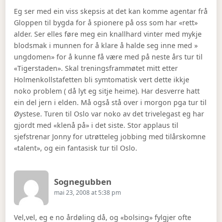
Eg ser med ein viss skepsis at det kan komme agentar frå
Gloppen til bygda for å spionere på oss som har «rett»
alder. Ser elles føre meg ein knallhard vinter med mykje
blodsmak i munnen for å klare å halde seg inne med »
ungdomen» for å kunne få være med på neste års tur til
«Tigerstaden». Skal treningsframmøtet mitt etter
Holmenkollstafetten bli symtomatisk vert dette ikkje
noko problem ( då lyt eg sitje heime). Har desverre hatt
ein del jern i elden. Må også stå over i morgon pga tur til
Øystese. Turen til Oslo var noko av det trivelegast eg har
gjordt med «klenå på» i det siste. Stor applaus til
sjefstrenar Jonny for utrøtteleg jobbing med tilårskomne
«talent», og ein fantasisk tur til Oslo.
Says:
Sognegubben
mai 23, 2008 at 5:38 pm
Vel,vel, eg e no årdøling då, og «bolsing» fylgjer ofte