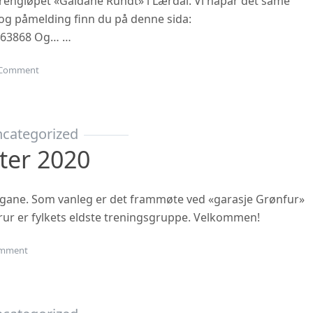
 terrengløpet «Galdane Rundt» i Lærdal. Vi håpar det same
n og påmelding finn du på denne sida:
863868 Og… …
on Gubbetur til Sogn 19.sept
Comment
categorized
ter 2020
ngane. Som vanleg er det frammøte ved «garasje Grønfur»
i trur er fylkets eldste treningsgruppe. Velkommen!
on Haustsementer 2020
mment