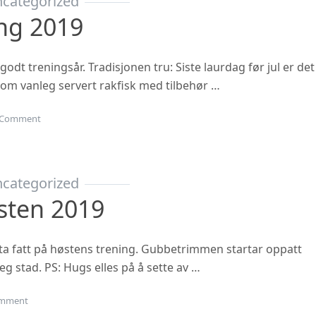
categorized
ing 2019
 godt treningsår. Tradisjonen tru: Siste laurdag før jul er det
 som vanleg servert rakfisk med tilbehør …
on Juleavslutning 2019
Comment
categorized
sten 2019
ta fatt på høstens trening. Gubbetrimmen startar oppatt
eg stad. PS: Hugs elles på å sette av …
on Oppstart hausten 2019
mment