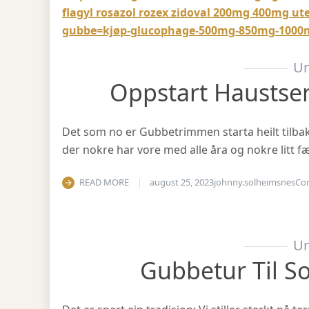
flagyl rosazol rozex zidoval 200mg 400mg ut
gubbe=kjøp-glucophage-500mg-850mg-1000m
Un
Oppstart Haustse
Det som no er Gubbetrimmen starta heilt tilbake 
der nokre har vore med alle åra og nokre litt fæ
READ MORE
august 25, 2023
johnny.solheimsnes
Co
Un
Gubbetur Til S