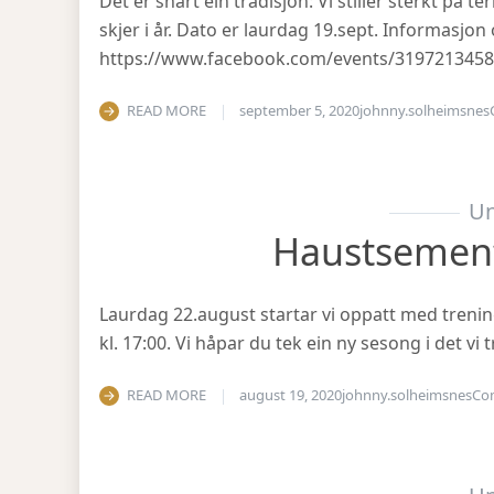
Det er snart ein tradisjon: Vi stiller sterkt på
skjer i år. Dato er laurdag 19.sept. Informasjo
https://www.facebook.com/events/319721345
READ MORE
september 5, 2020
johnny.solheimsnes
Un
Haustsemen
Laurdag 22.august startar vi oppatt med treni
kl. 17:00. Vi håpar du tek ein ny sesong i det v
READ MORE
august 19, 2020
johnny.solheimsnes
Co