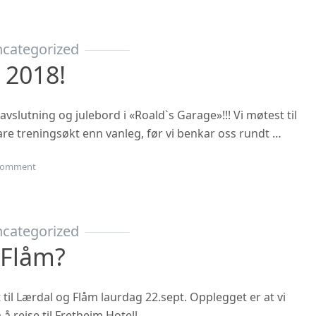
categorized
 2018!
vslutning og julebord i «Roald`s Garage»!!! Vi møtest til
rtare treningsøkt enn vanleg, før vi benkar oss rundt …
on Julebordet 2018!
omment
categorized
 Flåm?
t til Lærdal og Flåm laurdag 22.sept. Opplegget er at vi
 å reise til Fretheim Hotell …