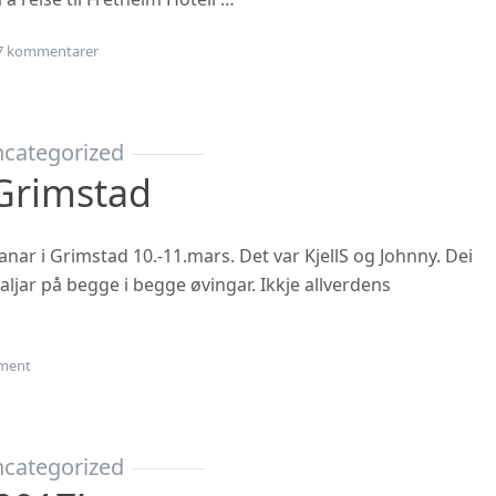
til Årsmøte i Flåm?
7 kommentarer
categorized
Grimstad
nar i Grimstad 10.-11.mars. Det var KjellS og Johnny. Dei
jar på begge i begge øvingar. Ikkje allverdens
on Veteran-NM Grimstad
ment
categorized