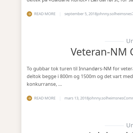
READ MORE
september 5, 2018
johnny.solheimsnes
Un
Veteran-NM 
To gubbar tok turen til Innandørs-NM for vetera
deltok begge i 800m og 1500m og det vart medal
konkurranse, …
READ MORE
mars 13, 2018
johnny.solheimsnes
Com
Un