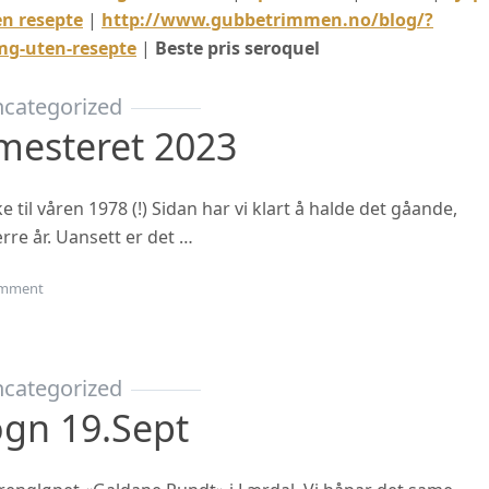
en resepte
|
http://www.gubbetrimmen.no/blog/?
g-uten-resepte
|
Beste pris seroquel
categorized
mesteret 2023
til våren 1978 (!) Sidan har vi klart å halde det gåande,
rre år. Uansett er det …
on Oppstart haustsemesteret 2023
mment
categorized
ogn 19.sept