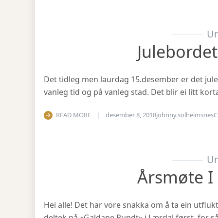
Un
Julebordet
Det tidleg men laurdag 15.desember er det julea
vanleg tid og på vanleg stad. Det blir ei litt ko
READ MORE
desember 8, 2018
johnny.solheimsnes
C
Un
Årsmøte I
Hei alle! Det har vore snakka om å ta ein utfluk
deltek på «Galdane Rundt» i Lærdal først, for så