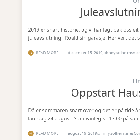
Un
Juleavslutn
2019 er snart historie, og vi har lagt bak oss eit
juleavslutning i Roald sin garasje. Her vert det
READ MORE
desember 15, 2019
johnny.solheimsnes
Un
Oppstart Hau
Då er sommaren snart over og det er på tide å 
laurdag 24.august. Som vanleg kl. 17:00 på vanl
READ MORE
august 19, 2019
johnny.solheimsnes
Co