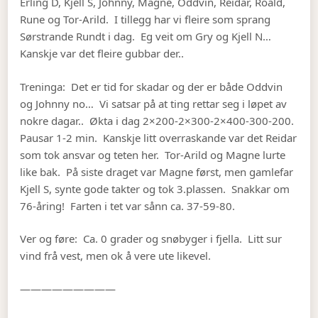
Erling D, Kjell S, Johnny, Magne, Oddvin, Reidar, Roald,
Rune og Tor-Arild. I tillegg har vi fleire som sprang
Sørstrande Rundt i dag. Eg veit om Gry og Kjell N…
Kanskje var det fleire gubbar der..
Treninga: Det er tid for skadar og der er både Oddvin
og Johnny no… Vi satsar på at ting rettar seg i løpet av
nokre dagar.. Økta i dag 2×200-2×300-2×400-300-200.
Pausar 1-2 min. Kanskje litt overraskande var det Reidar
som tok ansvar og teten her. Tor-Arild og Magne lurte
like bak. På siste draget var Magne først, men gamlefar
Kjell S, synte gode takter og tok 3.plassen. Snakkar om
76-åring! Farten i tet var sånn ca. 37-59-80.
Ver og føre: Ca. 0 grader og snøbyger i fjella. Litt sur
vind frå vest, men ok å vere ute likevel.
—————————