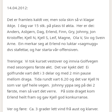
14.04.2012:
Det er framleis kaldt ver, men sola skin så vi klagar
ikkje. I dag var 15 stk. på plass til økta. Her er dei:
Anders, Asbjørn, Dag, Erlend, Finn, Gry, Johnny, Jon
Kristoffer, Kjell N, Kjell S, Leif, Magne, Ola V, Siv og Svein
Arne. Ein merkar seg at Erlend no luktar «sagmugg»
dvs stafettar, og har starta vår-offensiven.
Treninga: Vi tok kurset vestover og innvia Golfvegen
med sesongens første økt. Det var kjekt det! Ei
golfrunde vart delt i 3 delar og med 2 min pause
mellom draga. Tida rundt vart 6.20 og det var Kjell N
som var sjef heile vegen. Johnny yppa seg på dei 2
første, men så vart det verre. På siste draget kom
Erlend heilt fram og gav Kjell god konkurranse.
Ver og føre: Ca. 3 grader lett vind frå aust og klarver.