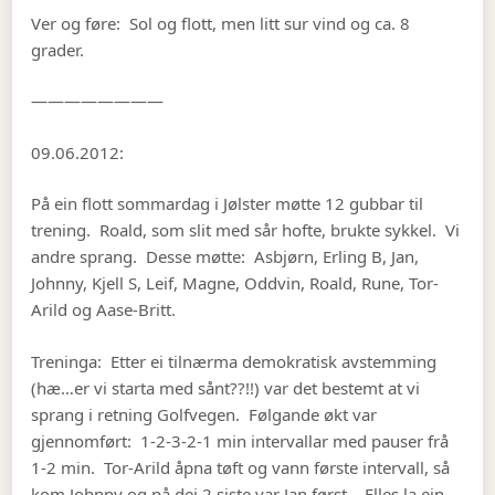
Ver og føre: Sol og flott, men litt sur vind og ca. 8
grader.
————————
09.06.2012:
På ein flott sommardag i Jølster møtte 12 gubbar til
trening. Roald, som slit med sår hofte, brukte sykkel. Vi
andre sprang. Desse møtte: Asbjørn, Erling B, Jan,
Johnny, Kjell S, Leif, Magne, Oddvin, Roald, Rune, Tor-
Arild og Aase-Britt.
Treninga: Etter ei tilnærma demokratisk avstemming
(hæ…er vi starta med sånt??!!) var det bestemt at vi
sprang i retning Golfvegen. Følgande økt var
gjennomført: 1-2-3-2-1 min intervallar med pauser frå
1-2 min. Tor-Arild åpna tøft og vann første intervall, så
kom Johnny og på dei 2 siste var Jan først. Elles la ein