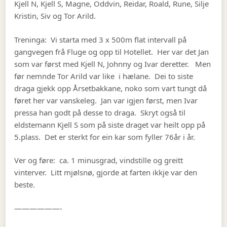
Kjell N, Kjell S, Magne, Oddvin, Reidar, Roald, Rune, Silje
Kristin, Siv og Tor Arild.
Treninga: Vi starta med 3 x 500m flat intervall på
gangvegen frå Fluge og opp til Hotellet. Her var det Jan
som var først med Kjell N, Johnny og Ivar deretter. Men
før nemnde Tor Arild var like i hælane. Dei to siste
draga gjekk opp Årsetbakkane, noko som vart tungt då
føret her var vanskeleg. Jan var igjen først, men Ivar
pressa han godt på desse to draga. Skryt også til
eldstemann Kjell S som på siste draget var heilt opp på
5.plass. Det er sterkt for ein kar som fyller 76år i år.
Ver og føre: ca. 1 minusgrad, vindstille og greitt
vinterver. Litt mjølsnø, gjorde at farten ikkje var den
beste.
——————-