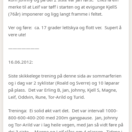
merke til at Leif var tøff i starten og at evigunge KjellS
(76år) imponerer og ligg langt framme i feltet.
Ver og føre: ca. 17 grader lettskya og flott ver. Supert å
vere ute!
———————
16.06.2012:
Siste skikkelege trening på denne sida av sommarferien
og i dag var 2 syklistar (Roald og Sverre) og 10 løparar
på plass. Det var Erling B, Jan, Johnny, Kjell S, Magne,
Leif, Oddvin, Rune, Tor-Arild og Turid.
Treninga: Ei solid økt vart det. Det var intervall 1000-
800-600-400-200 med 200m gangpause. Jan, Johnny
og Tor-Arild var i lag heile vegen, med Jan så vidt føre på
dei 3 siste. Magne og Leif slåss om 4.plassen. Tidene i