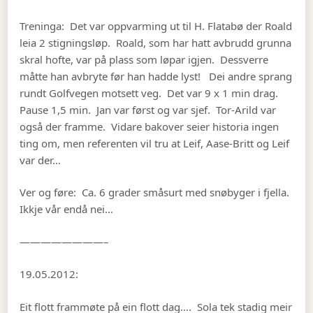
Treninga: Det var oppvarming ut til H. Flatabø der Roald
leia 2 stigningsløp. Roald, som har hatt avbrudd grunna
skral hofte, var på plass som løpar igjen. Dessverre
måtte han avbryte før han hadde lyst! Dei andre sprang
rundt Golfvegen motsett veg. Det var 9 x 1 min drag.
Pause 1,5 min. Jan var først og var sjef. Tor-Arild var
også der framme. Vidare bakover seier historia ingen
ting om, men referenten vil tru at Leif, Aase-Britt og Leif
var der…
Ver og føre: Ca. 6 grader småsurt med snøbyger i fjella.
Ikkje vår endå nei…
————————–
19.05.2012:
Eit flott frammøte på ein flott dag…. Sola tek stadig meir