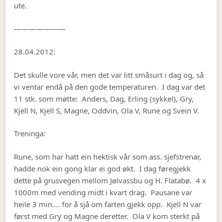
ute.
———————
28.04.2012:
Det skulle vore vår, men det var litt småsurt i dag og, så
vi ventar endå på den gode temperaturen. I dag var det
11 stk. som møtte: Anders, Dag, Erling (sykkel), Gry,
Kjell N, Kjell S, Magne, Oddvin, Ola V, Rune og Svein V.
Treninga:
Rune, som har hatt ein hektisk vår som ass. sjefstrenar,
hadde nok ein gong klar ei god økt. I dag føregjekk
dette på grusvegen mellom Jølvassbu og H. Flatabø. 4 x
1000m med vending midt i kvart drag. Pausane var
heile 3 min…. for å sjå om farten gjekk opp. Kjell N var
først med Gry og Magne deretter. Ola V kom sterkt på