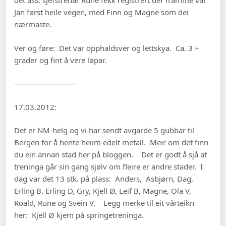
det ass. sjefstrenar Rune fekk registrert der framme var
Jan først heile vegen, med Finn og Magne som dei
nærmaste.
Ver og føre: Det var opphaldsver og lettskya. Ca. 3 +
grader og fint å vere løpar.
————————-
17.03.2012:
Det er NM-helg og vi har sendt avgarde 5 gubbar til
Bergen for å hente heiim edelt metall. Meir om det finn
du ein annan stad her på bloggen. Det er godt å sjå at
treninga går sin gang sjølv om fleire er andre stader. I
dag var det 13 stk. på plass: Anders, Asbjørn, Dag,
Erling B, Erling D, Gry, Kjell Ø, Leif B, Magne, Ola V,
Roald, Rune og Svein V. Legg merke til eit vårteikn
her: Kjell Ø kjem på springetreninga.