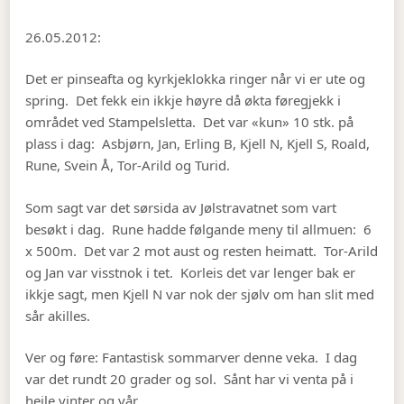
26.05.2012:
Det er pinseafta og kyrkjeklokka ringer når vi er ute og
spring. Det fekk ein ikkje høyre då økta føregjekk i
området ved Stampelsletta. Det var «kun» 10 stk. på
plass i dag: Asbjørn, Jan, Erling B, Kjell N, Kjell S, Roald,
Rune, Svein Å, Tor-Arild og Turid.
Som sagt var det sørsida av Jølstravatnet som vart
besøkt i dag. Rune hadde følgande meny til allmuen: 6
x 500m. Det var 2 mot aust og resten heimatt. Tor-Arild
og Jan var visstnok i tet. Korleis det var lenger bak er
ikkje sagt, men Kjell N var nok der sjølv om han slit med
sår akilles.
Ver og føre: Fantastisk sommarver denne veka. I dag
var det rundt 20 grader og sol. Sånt har vi venta på i
heile vinter og vår.