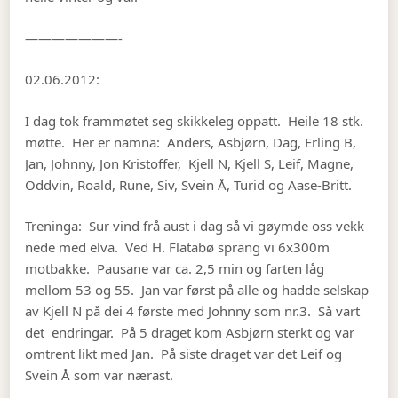
———————-
02.06.2012:
I dag tok frammøtet seg skikkeleg oppatt. Heile 18 stk.
møtte. Her er namna: Anders, Asbjørn, Dag, Erling B,
Jan, Johnny, Jon Kristoffer, Kjell N, Kjell S, Leif, Magne,
Oddvin, Roald, Rune, Siv, Svein Å, Turid og Aase-Britt.
Treninga: Sur vind frå aust i dag så vi gøymde oss vekk
nede med elva. Ved H. Flatabø sprang vi 6x300m
motbakke. Pausane var ca. 2,5 min og farten låg
mellom 53 og 55. Jan var først på alle og hadde selskap
av Kjell N på dei 4 første med Johnny som nr.3. Så vart
det endringar. På 5 draget kom Asbjørn sterkt og var
omtrent likt med Jan. På siste draget var det Leif og
Svein Å som var nærast.