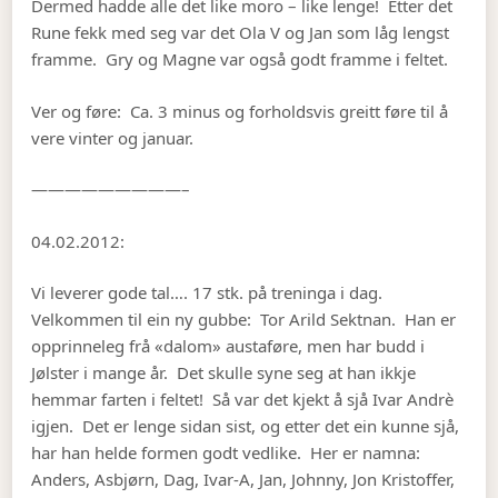
Dermed hadde alle det like moro – like lenge! Etter det
Rune fekk med seg var det Ola V og Jan som låg lengst
framme. Gry og Magne var også godt framme i feltet.
Ver og føre: Ca. 3 minus og forholdsvis greitt føre til å
vere vinter og januar.
—————————–
04.02.2012:
Vi leverer gode tal…. 17 stk. på treninga i dag.
Velkommen til ein ny gubbe: Tor Arild Sektnan. Han er
opprinneleg frå «dalom» austaføre, men har budd i
Jølster i mange år. Det skulle syne seg at han ikkje
hemmar farten i feltet! Så var det kjekt å sjå Ivar Andrè
igjen. Det er lenge sidan sist, og etter det ein kunne sjå,
har han helde formen godt vedlike. Her er namna:
Anders, Asbjørn, Dag, Ivar-A, Jan, Johnny, Jon Kristoffer,