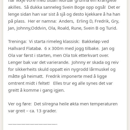
akilles. Så dukka sanneleg Svein Boge opp også! Det er
lenge sidan han var sist å sjå og desto kjekkare å ha han
på plass. Her er namna: Anders, Erling D, Fredrik, Gry,
Jan, Johnny,Oddvin, Ola, Roald, Rune, Svein B og Turid.
Treninga: Vi starta rimeleg klassisk: Bakkeløp ved
Hallvard Flatabø. 6 x 300m med jogg tilbake. Jan og
Ola var først i starten, men Ola tok etterkvart over.
Lenger bak var det varierande. Johnny er skada og reiv
for sikkerheits skuld oppatt ein nygrodd lårmuskel og
måtte gå heimatt. Fredrik imponerte med å ligge
omtrent midt i feltet! Elles trur eg alle synes det var
greitt å komme i gang igjen.
Ver og føre: Det silregna heile økta men temperaturen
var greit – ca. 13 grader.
———————————-