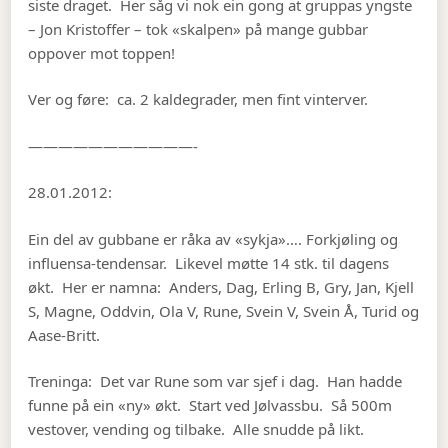
siste draget. Her såg vi nok ein gong at gruppas yngste
– Jon Kristoffer – tok «skalpen» på mange gubbar
oppover mot toppen!
Ver og føre: ca. 2 kaldegrader, men fint vinterver.
———————————-
28.01.2012:
Ein del av gubbane er råka av «sykja»…. Forkjøling og
influensa-tendensar. Likevel møtte 14 stk. til dagens
økt. Her er namna: Anders, Dag, Erling B, Gry, Jan, Kjell
S, Magne, Oddvin, Ola V, Rune, Svein V, Svein Å, Turid og
Aase-Britt.
Treninga: Det var Rune som var sjef i dag. Han hadde
funne på ein «ny» økt. Start ved Jølvassbu. Så 500m
vestover, vending og tilbake. Alle snudde på likt.