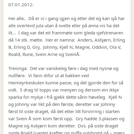
07.01.2012:
Hei alle.. Då er vi i gang igjen og etter det eg kan sjå har
alle overlevd jula utan å svelte eller på anna vis ha det
ilt… I dag var det eit frammøte som gleda sjefstrenaren
då 14 stk. møtte. Her er namna: Anders, Asbjørn, Erling
B, Erling D, Gry, Johnny, Kjell N, Magne, Oddvin, Ola V,
Roald, Rune, Svein Arne og SveinÅ.
Treninga: Det var vanskeleg føre i dag med nysnø og
nullføre. Vi fann difor ut at bakken ved
Heimeyrkeskulen kunne passe, og det gjorde den for så
vidt. 5 drag til topps var menyen og dersom ein ikkje
sparka for mykje i frå gjekk dette sånn høveleg. Kjell N
og Johnny var likt på den første, deretter var Johnny
først til siste draget, då det etter litt forvirring i starten
var Svein Å som kom først opp. Gry hadde 3.plassen og
Magne og Asbjørn kom deretter. Dvs. på siste draget
synte Roald (uante) krefter og guffa voldsomt på – spørs