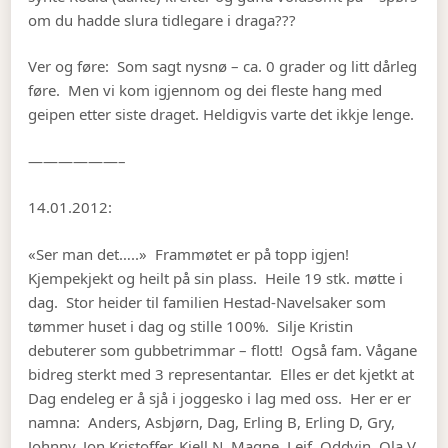
om du hadde slura tidlegare i draga???
Ver og føre: Som sagt nysnø – ca. 0 grader og litt dårleg
føre. Men vi kom igjennom og dei fleste hang med
geipen etter siste draget. Heldigvis varte det ikkje lenge.
——————–
14.01.2012:
«Ser man det…..» Frammøtet er på topp igjen!
Kjempekjekt og heilt på sin plass. Heile 19 stk. møtte i
dag. Stor heider til familien Hestad-Navelsaker som
tømmer huset i dag og stille 100%. Silje Kristin
debuterer som gubbetrimmar – flott! Også fam. Vågane
bidreg sterkt med 3 representantar. Elles er det kjetkt at
Dag endeleg er å sjå i joggesko i lag med oss. Her er er
namna: Anders, Asbjørn, Dag, Erling B, Erling D, Gry,
Johnny, Jon Kristoffer, Kjell N, Magne, Leif, Oddvin, Ola V,