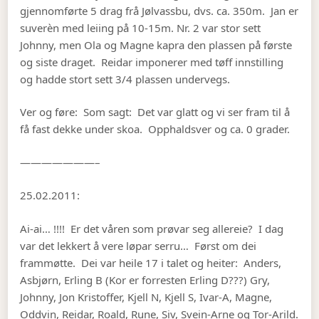
gjennomførte 5 drag frå Jølvassbu, dvs. ca. 350m. Jan er
suverèn med leiing på 10-15m. Nr. 2 var stor sett
Johnny, men Ola og Magne kapra den plassen på første
og siste draget. Reidar imponerer med tøff innstilling
og hadde stort sett 3/4 plassen undervegs.
Ver og føre: Som sagt: Det var glatt og vi ser fram til å
få fast dekke under skoa. Opphaldsver og ca. 0 grader.
———————–
25.02.2011:
Ai-ai… !!!! Er det våren som prøvar seg allereie? I dag
var det lekkert å vere løpar serru… Først om dei
frammøtte. Dei var heile 17 i talet og heiter: Anders,
Asbjørn, Erling B (Kor er forresten Erling D???) Gry,
Johnny, Jon Kristoffer, Kjell N, Kjell S, Ivar-A, Magne,
Oddvin, Reidar, Roald, Rune, Siv, Svein-Arne og Tor-Arild.