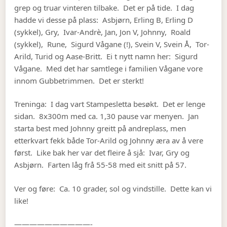
grep og truar vinteren tilbake. Det er på tide. I dag
hadde vi desse på plass: Asbjørn, Erling B, Erling D
(sykkel), Gry, Ivar-Andrè, Jan, Jon V, Johnny, Roald
(sykkel), Rune, Sigurd Vågane (!), Svein V, Svein Å, Tor-
Arild, Turid og Aase-Britt. Ei t nytt namn her: Sigurd
Vågane. Med det har samtlege i familien Vågane vore
innom Gubbetrimmen. Det er sterkt!
Treninga: I dag vart Stampesletta besøkt. Det er lenge
sidan. 8x300m med ca. 1,30 pause var menyen. Jan
starta best med Johnny greitt på andreplass, men
etterkvart fekk både Tor-Arild og Johnny æra av å vere
først. Like bak her var det fleire å sjå: Ivar, Gry og
Asbjørn. Farten låg frå 55-58 med eit snitt på 57.
Ver og føre: Ca. 10 grader, sol og vindstille. Dette kan vi
like!
——————————-