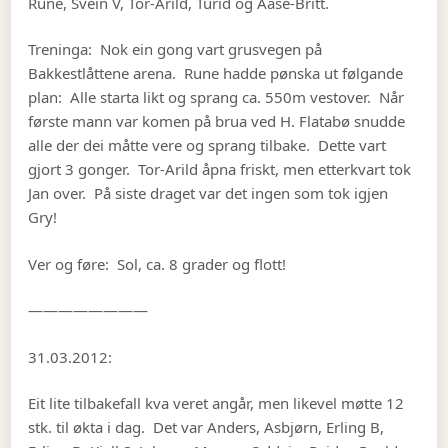
Rune, Svein V, Tor-Arild, Turid og Aase-Britt.
Treninga: Nok ein gong vart grusvegen på
Bakkestlåttene arena. Rune hadde pønska ut følgande
plan: Alle starta likt og sprang ca. 550m vestover. Når
første mann var komen på brua ved H. Flatabø snudde
alle der dei måtte vere og sprang tilbake. Dette vart
gjort 3 gonger. Tor-Arild åpna friskt, men etterkvart tok
Jan over. På siste draget var det ingen som tok igjen
Gry!
Ver og føre: Sol, ca. 8 grader og flott!
————————
31.03.2012:
Eit lite tilbakefall kva veret angår, men likevel møtte 12
stk. til økta i dag. Det var Anders, Asbjørn, Erling B,