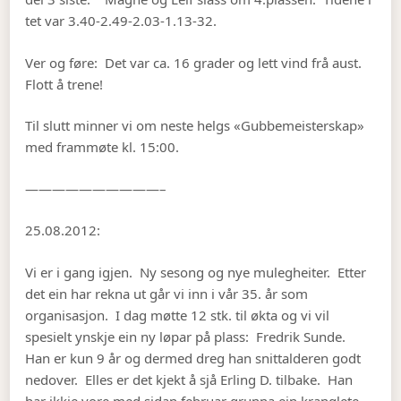
tet var 3.40-2.49-2.03-1.13-32.
Ver og føre: Det var ca. 16 grader og lett vind frå aust.
Flott å trene!
Til slutt minner vi om neste helgs «Gubbemeisterskap»
med frammøte kl. 15:00.
——————————–
25.08.2012:
Vi er i gang igjen. Ny sesong og nye mulegheiter. Etter
det ein har rekna ut går vi inn i vår 35. år som
organisasjon. I dag møtte 12 stk. til økta og vi vil
spesielt ynskje ein ny løpar på plass: Fredrik Sunde.
Han er kun 9 år og dermed dreg han snittalderen godt
nedover. Elles er det kjekt å sjå Erling D. tilbake. Han
har ikkje vore med sidan februar grunna ein kranglete