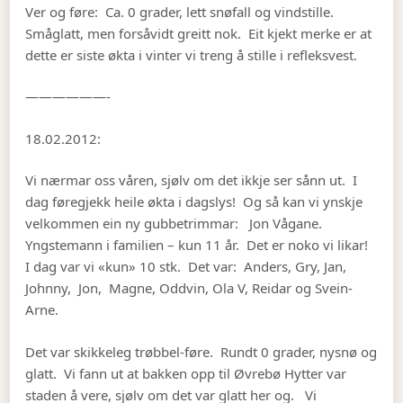
Ver og føre: Ca. 0 grader, lett snøfall og vindstille.
Småglatt, men forsåvidt greitt nok. Eit kjekt merke er at
dette er siste økta i vinter vi treng å stille i refleksvest.
——————-
18.02.2012:
Vi nærmar oss våren, sjølv om det ikkje ser sånn ut. I
dag føregjekk heile økta i dagslys! Og så kan vi ynskje
velkommen ein ny gubbetrimmar: Jon Vågane.
Yngstemann i familien – kun 11 år. Det er noko vi likar!
I dag var vi «kun» 10 stk. Det var: Anders, Gry, Jan,
Johnny, Jon, Magne, Oddvin, Ola V, Reidar og Svein-
Arne.
Det var skikkeleg trøbbel-føre. Rundt 0 grader, nysnø og
glatt. Vi fann ut at bakken opp til Øvrebø Hytter var
staden å vere, sjølv om det var glatt her og. Vi