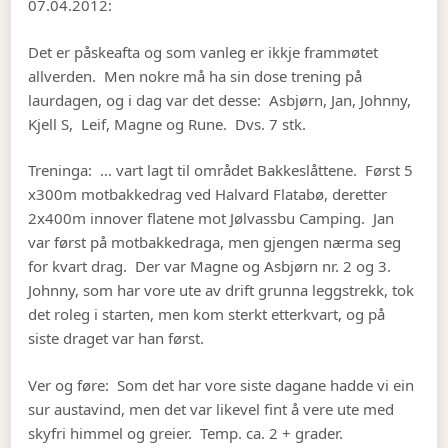
07.04.2012:
Det er påskeafta og som vanleg er ikkje frammøtet
allverden. Men nokre må ha sin dose trening på
laurdagen, og i dag var det desse: Asbjørn, Jan, Johnny,
Kjell S, Leif, Magne og Rune. Dvs. 7 stk.
Treninga: … vart lagt til området Bakkeslåttene. Først 5
x300m motbakkedrag ved Halvard Flatabø, deretter
2x400m innover flatene mot Jølvassbu Camping. Jan
var først på motbakkedraga, men gjengen nærma seg
for kvart drag. Der var Magne og Asbjørn nr. 2 og 3.
Johnny, som har vore ute av drift grunna leggstrekk, tok
det roleg i starten, men kom sterkt etterkvart, og på
siste draget var han først.
Ver og føre: Som det har vore siste dagane hadde vi ein
sur austavind, men det var likevel fint å vere ute med
skyfri himmel og greier. Temp. ca. 2 + grader.