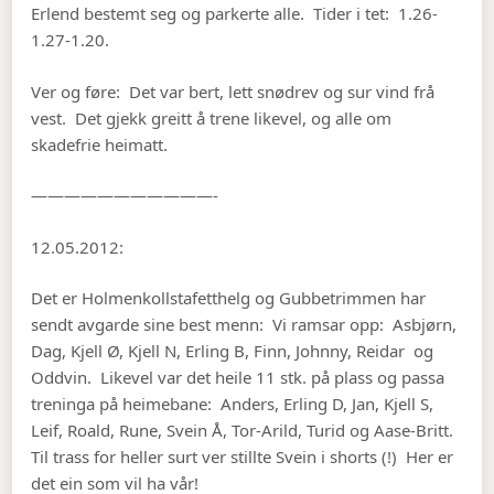
Erlend bestemt seg og parkerte alle. Tider i tet: 1.26-
1.27-1.20.
Ver og føre: Det var bert, lett snødrev og sur vind frå
vest. Det gjekk greitt å trene likevel, og alle om
skadefrie heimatt.
———————————-
12.05.2012:
Det er Holmenkollstafetthelg og Gubbetrimmen har
sendt avgarde sine best menn: Vi ramsar opp: Asbjørn,
Dag, Kjell Ø, Kjell N, Erling B, Finn, Johnny, Reidar og
Oddvin. Likevel var det heile 11 stk. på plass og passa
treninga på heimebane: Anders, Erling D, Jan, Kjell S,
Leif, Roald, Rune, Svein Å, Tor-Arild, Turid og Aase-Britt.
Til trass for heller surt ver stillte Svein i shorts (!) Her er
det ein som vil ha vår!