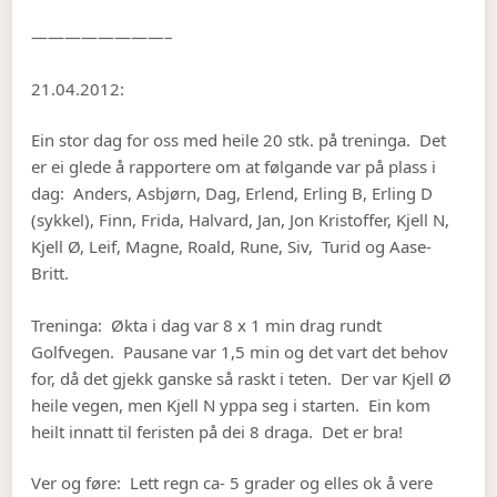
————————–
21.04.2012:
Ein stor dag for oss med heile 20 stk. på treninga. Det
er ei glede å rapportere om at følgande var på plass i
dag: Anders, Asbjørn, Dag, Erlend, Erling B, Erling D
(sykkel), Finn, Frida, Halvard, Jan, Jon Kristoffer, Kjell N,
Kjell Ø, Leif, Magne, Roald, Rune, Siv, Turid og Aase-
Britt.
Treninga: Økta i dag var 8 x 1 min drag rundt
Golfvegen. Pausane var 1,5 min og det vart det behov
for, då det gjekk ganske så raskt i teten. Der var Kjell Ø
heile vegen, men Kjell N yppa seg i starten. Ein kom
heilt innatt til feristen på dei 8 draga. Det er bra!
Ver og føre: Lett regn ca- 5 grader og elles ok å vere