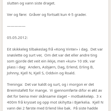
slutten og vann siste draget.
Ver og føre: Gråver og fortsatt kun 4-5 grader.
—————
05.05.2012:
Eit skikkeleg tilbakeslag frå «Kong Vinter» i dag. Det var
snøslette og surt ver, Om det var det eller andre ting
som gjorde det veit ein ikkje, men «kun» 10 stk. var
plass i dag: Anders, Asbjørn, Dag, Erlend, Erling B,
Johnny, Kjell N, Kjell S, Oddvin og Roald.
Treninga: Det var kaldt og surt, og i morgon er det
Breimstafett for mange. Vi gjennomførte difor ei økt av
det for beina meir skånsame slaget – motbakkeløp. 3 x
400m frå krysset og opp mot skihytta i Bjørkelia. Kjell N
vann dei 2 første med Erlend like bak. På siste hadde