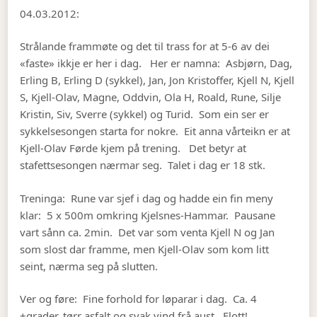
04.03.2012:
Strålande frammøte og det til trass for at 5-6 av dei
«faste» ikkje er her i dag. Her er namna: Asbjørn, Dag,
Erling B, Erling D (sykkel), Jan, Jon Kristoffer, Kjell N, Kjell
S, Kjell-Olav, Magne, Oddvin, Ola H, Roald, Rune, Silje
Kristin, Siv, Sverre (sykkel) og Turid. Som ein ser er
sykkelsesongen starta for nokre. Eit anna vårteikn er at
Kjell-Olav Førde kjem på trening. Det betyr at
stafettsesongen nærmar seg. Talet i dag er 18 stk.
Treninga: Rune var sjef i dag og hadde ein fin meny
klar: 5 x 500m omkring Kjelsnes-Hammar. Pausane
vart sånn ca. 2min. Det var som venta Kjell N og Jan
som slost dar framme, men Kjell-Olav som kom litt
seint, nærma seg på slutten.
Ver og føre: Fine forhold for løparar i dag. Ca. 4
+grader, tørr asfalt og svak vind frå aust. Flott!