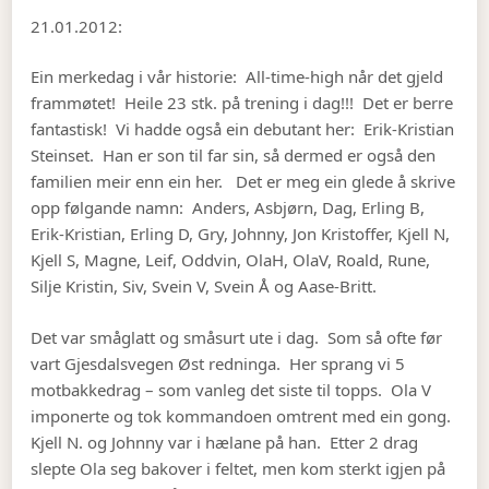
21.01.2012:
Ein merkedag i vår historie: All-time-high når det gjeld
frammøtet! Heile 23 stk. på trening i dag!!! Det er berre
fantastisk! Vi hadde også ein debutant her: Erik-Kristian
Steinset. Han er son til far sin, så dermed er også den
familien meir enn ein her. Det er meg ein glede å skrive
opp følgande namn: Anders, Asbjørn, Dag, Erling B,
Erik-Kristian, Erling D, Gry, Johnny, Jon Kristoffer, Kjell N,
Kjell S, Magne, Leif, Oddvin, OlaH, OlaV, Roald, Rune,
Silje Kristin, Siv, Svein V, Svein Å og Aase-Britt.
Det var småglatt og småsurt ute i dag. Som så ofte før
vart Gjesdalsvegen Øst redninga. Her sprang vi 5
motbakkedrag – som vanleg det siste til topps. Ola V
imponerte og tok kommandoen omtrent med ein gong.
Kjell N. og Johnny var i hælane på han. Etter 2 drag
slepte Ola seg bakover i feltet, men kom sterkt igjen på