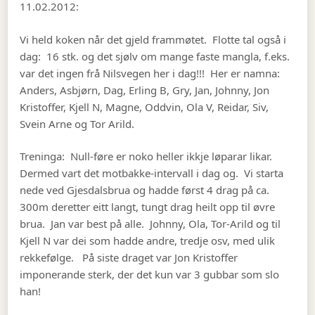
11.02.2012:
Vi held koken når det gjeld frammøtet. Flotte tal også i
dag: 16 stk. og det sjølv om mange faste mangla, f.eks.
var det ingen frå Nilsvegen her i dag!!! Her er namna:
Anders, Asbjørn, Dag, Erling B, Gry, Jan, Johnny, Jon
Kristoffer, Kjell N, Magne, Oddvin, Ola V, Reidar, Siv,
Svein Arne og Tor Arild.
Treninga: Null-føre er noko heller ikkje løparar likar.
Dermed vart det motbakke-intervall i dag og. Vi starta
nede ved Gjesdalsbrua og hadde først 4 drag på ca.
300m deretter eitt langt, tungt drag heilt opp til øvre
brua. Jan var best på alle. Johnny, Ola, Tor-Arild og til
Kjell N var dei som hadde andre, tredje osv, med ulik
rekkefølge. På siste draget var Jon Kristoffer
imponerande sterk, der det kun var 3 gubbar som slo
han!