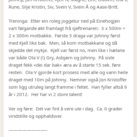
Rune, Silje Kristin, Siv, Svein V, Svein Å og Aase-Britt.
Treninga: Etter ein roleg joggetur ned på Einehogjen
vart følgande økt framlagt frå sjeftrenaren: 3 x 500m +
2 x 300m motbakke. Første 3 draga var Johnny først
med Kjell like bak. Men, så kom motbakkane og då
skjedde det mykje. Kjell var først no, men like i hælane
var både Ola V (!) Gry, Asbjørn og Johnny. På siste
draget fekk «dei dar bak» æra av å starte 15 sek. føre
resten. Ola V gjorde kort prosess med alle og vann heile
draget med 10m på Johnny. Nemner også Jon Kristoffer
som ligg utruleg langt framme i feltet. Han fyller altså 9
år i 2012. Her har vi 2 store talent!
Ver og føre: Det var fint å vere ute i dag. Ca. 0 grader
vindstille og opphaldsver.
————————–