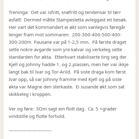
Treninga: Det var isfritt, snøfritt og tendensar til tørr
asfalt! Dermed måtte Stampesletta avleggast eit besøk.
Her vart det kommandert ei økt som vanlegvis føregår
lenger fram mot sommaren: 200-300-400-500-400-
300-200m Pausane var på 1-2,5 min. På første draget
sette nokre avgarde som yre kalvar og verkeleg sette
standarden for økta. Etterkvart stabiliserte ting seg der
Kjell og Johnny hadde 1. og 2.plassen, men her var ikkje
langt bak til Ivar og Tor-Arild. På siste draga kom først
Ivar opp, så var Johnny framme med Kjell og på siste
økta var Magne den sterkaste. Ei susande økt som sat
skikkeleg i kroppen.
Ver og føre: SOm sagt ein flott dag. Ca. 5 +grader
vindstille og flotte forhold.
—————————-