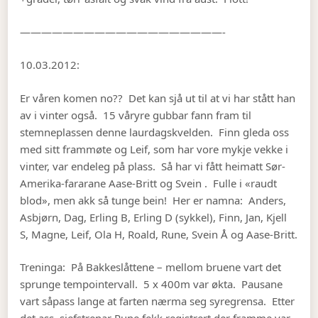
———————————————————-
10.03.2012:
Er våren komen no?? Det kan sjå ut til at vi har stått han
av i vinter også. 15 våryre gubbar fann fram til
stemneplassen denne laurdagskvelden. Finn gleda oss
med sitt frammøte og Leif, som har vore mykje vekke i
vinter, var endeleg på plass. Så har vi fått heimatt Sør-
Amerika-fararane Aase-Britt og Svein . Fulle i «raudt
blod», men akk så tunge bein! Her er namna: Anders,
Asbjørn, Dag, Erling B, Erling D (sykkel), Finn, Jan, Kjell
S, Magne, Leif, Ola H, Roald, Rune, Svein Å og Aase-Britt.
Treninga: På Bakkeslåttene – mellom bruene vart det
sprunge tempointervall. 5 x 400m var økta. Pausane
vart såpass lange at farten nærma seg syregrensa. Etter