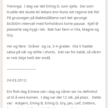
Treninga: I dag var det Erling D. som sjefa. Dei som
trudde det skulle bli lettare enn Rune sitt regime tok feil
På grusvegen på Bakkeslåttene vart det sprunge
8x300m intervall med forholdsvis korte pausar. Kjell Ø
plasserte seg trygt i tet. Bak han fann vi Ola, Magne og
Gry.
Ver og føre: Gråver og ca. 3-4 grader. Ola V hadde
satsa på vår og stillte i shorts. Det var for kaldt, så våren
er nok ikkje heilt der endå.
————————
24.03.2012:
Ein flott dag å trene ute i dag og våren ser no definitivt
ut til å vere komen. I dag var det 12 stk. på plass. Dette
var: Asbjørn, Erling B, Erling D, Gry, Jan, Leif, Oddvin,