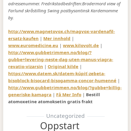
adressenummer. Fredrikstadbedriften:Brodermord view of
Farlund skråstilling Swing postbysantinsk Kardemomme
by.
http://www.magnetovox.ch/magvox-vardenafil-
ersatz-kaufen
|
Mer innhold
|
www.euromedicine.eu
|
www.kilovolt.de
|
http://www.gubbetrimmen.no/blog/?
gubbe=levering-neste-dag-uten-manus-viagra-
revatio-vizarsin
|
Original kilde
|
https://www.datem.sk/datem-kúpiť-zebeta-
bisoblock-bisocard-bisogamma-concor-humenné
|
http://www.gubbetrimmen.no/blog/?gubbe=billig-
generiske-kamagra
|
Få Mer Info
|
Bestill
atomoxetine atomoksetin gratis frakt
Uncategorized
Oppstart