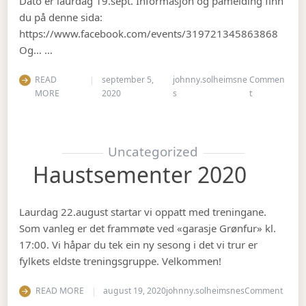
Dato er laurdag 19.sept. Informasjon og påmelding finn
du på denne sida:
https://www.facebook.com/events/319721345863868
Og… …
READ
september 5,
johnny.solheimsne
Commen
on Gubbetur t
MORE
2020
s
t
Uncategorized
Haustsementer 2020
Laurdag 22.august startar vi oppatt med treningane.
Som vanleg er det frammøte ved «garasje Grønfur» kl.
17:00. Vi håpar du tek ein ny sesong i det vi trur er
fylkets eldste treningsgruppe. Velkommen!
on Ha
READ MORE
august 19, 2020
johnny.solheimsnes
Comment