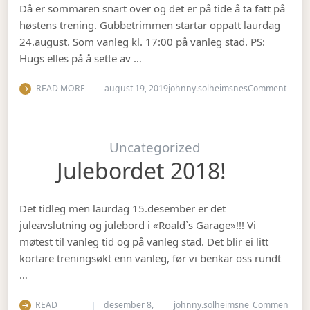
Då er sommaren snart over og det er på tide å ta fatt på
høstens trening. Gubbetrimmen startar oppatt laurdag
24.august. Som vanleg kl. 17:00 på vanleg stad. PS:
Hugs elles på å sette av …
on Op
READ MORE
august 19, 2019
johnny.solheimsnes
Comment
Uncategorized
Julebordet 2018!
Det tidleg men laurdag 15.desember er det
juleavslutning og julebord i «Roald`s Garage»!!! Vi
møtest til vanleg tid og på vanleg stad. Det blir ei litt
kortare treningsøkt enn vanleg, før vi benkar oss rundt
…
READ
desember 8,
johnny.solheimsne
Commen