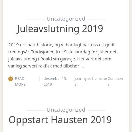
Uncategorized
Juleavslutning 2019
2019 er snart historie, og vi har lagt bak oss eit godt
treningsår. Tradisjonen tru: Siste laurdag før jul er det
juleavslutning i Roald sin garasje. Her vert det som
vanleg servert rakfisk med tilbehør …
READ
desember 15,
johnny.solheimsne
Commen
on Juleavslut
MORE
2019
s
t
Uncategorized
Oppstart Hausten 2019