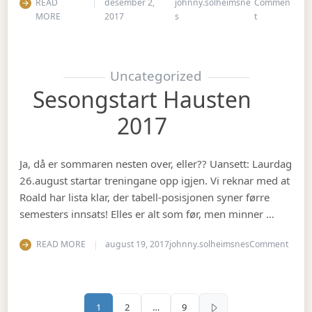
READ
desember 2,
johnny.solheimsne
Commen
on Julebord 2
MORE
2017
s
t
Uncategorized
Sesongstart Hausten
2017
Ja, då er sommaren nesten over, eller?? Uansett: Laurdag
26.august startar treningane opp igjen. Vi reknar med at
Roald har lista klar, der tabell-posisjonen syner førre
semesters innsats! Elles er alt som før, men minner …
on Se
READ MORE
august 19, 2017
johnny.solheimsnes
Comment
Sidepaginering
1
2
…
9