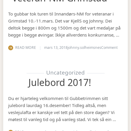
To gubbar tok turen til Innandørs-NM for veteranar i
Grimstad 10.-11.mars. Det var KjellS og Johnny. Dei
deltok begge i 800m og 1500m og det vart medaljar på
begge i begge øvingar. Ikkje allverdens konkurranse, …
on Vete
READ MORE
mars 13, 2018
johnny.solheimsnes
Comment
Uncategorized
Julebord 2017!
Du er hjarteleg velkommen til Gubbetrimmen sitt
julebord laurdag 16.desember! Tidleg altså, men
veslejulafta er kanskje vel tett på den store dagen? Vi
møtest til vanleg tid og på vanleg stad. Vi tek så ein …