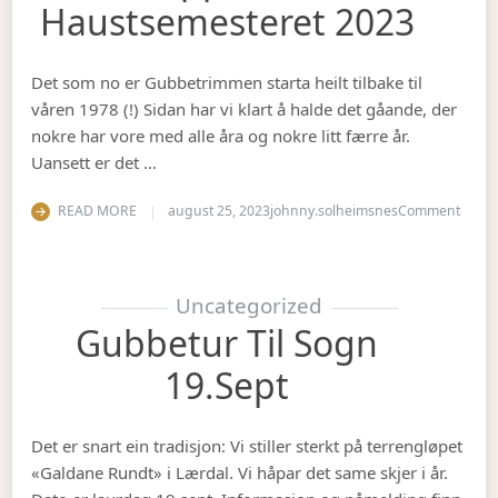
Haustsemesteret 2023
Det som no er Gubbetrimmen starta heilt tilbake til
våren 1978 (!) Sidan har vi klart å halde det gåande, der
nokre har vore med alle åra og nokre litt færre år.
Uansett er det …
on Op
READ MORE
august 25, 2023
johnny.solheimsnes
Comment
Uncategorized
Gubbetur Til Sogn
19.sept
Det er snart ein tradisjon: Vi stiller sterkt på terrengløpet
«Galdane Rundt» i Lærdal. Vi håpar det same skjer i år.