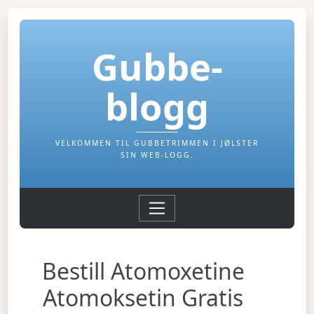
Gubbe-
blogg
VELKOMMEN TIL GUBBETRIMMEN I JØLSTER
SIN WEB-LOGG.
Bestill Atomoxetine
Atomoksetin Gratis