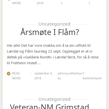
on Julebordet
MORE
2018
s
t
Uncategorized
Årsmøte I Flåm?
Hei alle! Det har vore snakka om å ta ein utflukt til
Lærdal og Flåm laurdag 22.sept. Opplegget er at vi
deltek på «Galdane Rundt» i Lærdal først, for så å reise
til Fretheim Hotell …
READ
september 5,
johnny.solheimsn
7
til Å
MORE
2018
es
kommentarer
Uncategorized
Veteran-NM Grimstad