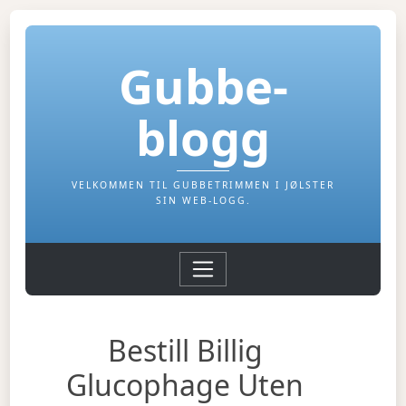
Gubbe-
blogg
VELKOMMEN TIL GUBBETRIMMEN I JØLSTER
SIN WEB-LOGG.
Bestill Billig
Glucophage Uten