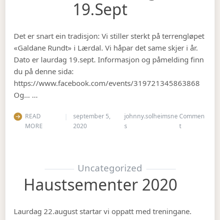
19.sept
Det er snart ein tradisjon: Vi stiller sterkt på terrengløpet
«Galdane Rundt» i Lærdal. Vi håpar det same skjer i år.
Dato er laurdag 19.sept. Informasjon og påmelding finn
du på denne sida:
https://www.facebook.com/events/319721345863868
Og… …
READ
september 5,
johnny.solheimsne
Commen
on Gubbetur t
MORE
2020
s
t
Uncategorized
Haustsementer 2020
Laurdag 22.august startar vi oppatt med treningane.