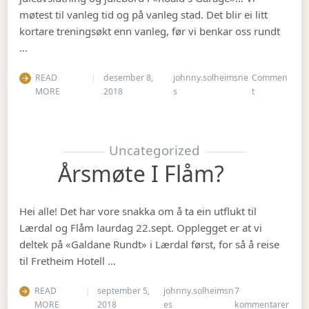
møtest til vanleg tid og på vanleg stad. Det blir ei litt
kortare treningsøkt enn vanleg, før vi benkar oss rundt
…
READ
desember 8,
johnny.solheimsne
Commen
on Julebordet
MORE
2018
s
t
Uncategorized
Årsmøte I Flåm?
Hei alle! Det har vore snakka om å ta ein utflukt til
Lærdal og Flåm laurdag 22.sept. Opplegget er at vi
deltek på «Galdane Rundt» i Lærdal først, for så å reise
til Fretheim Hotell …
READ
september 5,
johnny.solheimsn
7
til Å
MORE
2018
es
kommentarer