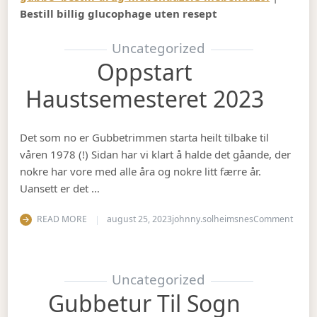
Bestill billig glucophage uten resept
Uncategorized
Oppstart
Haustsemesteret 2023
Det som no er Gubbetrimmen starta heilt tilbake til
våren 1978 (!) Sidan har vi klart å halde det gåande, der
nokre har vore med alle åra og nokre litt færre år.
Uansett er det …
on Op
READ MORE
august 25, 2023
johnny.solheimsnes
Comment
Uncategorized
Gubbetur Til Sogn