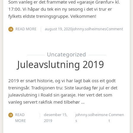
Som vanleg er det frammøte ved «garasje Grønfur» kl.
17:00. Vi håpar du tek ein ny sesong i det vi trur er
fylkets eldste treningsgruppe. Velkommen!
on Ha
READ MORE
august 19, 2020
johnny.solheimsnes
Comment
Uncategorized
Juleavslutning 2019
2019 er snart historie, og vi har lagt bak oss eit godt
treningsår. Tradisjonen tru: Siste laurdag før jul er det
juleavslutning i Roald sin garasje. Her vert det som
vanleg servert rakfisk med tilbehør …
READ
desember 15,
johnny.solheimsne
Commen
on Juleavslut
MORE
2019
s
t