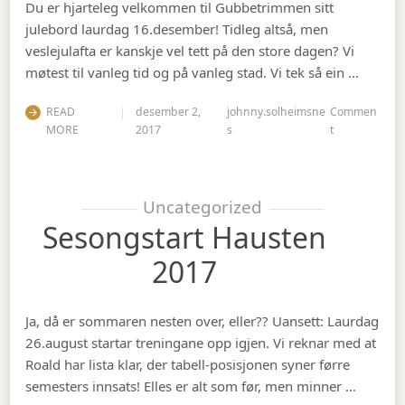
Du er hjarteleg velkommen til Gubbetrimmen sitt
julebord laurdag 16.desember! Tidleg altså, men
veslejulafta er kanskje vel tett på den store dagen? Vi
møtest til vanleg tid og på vanleg stad. Vi tek så ein …
READ
desember 2,
johnny.solheimsne
Commen
on Julebord 2
MORE
2017
s
t
Uncategorized
Sesongstart Hausten
2017
Ja, då er sommaren nesten over, eller?? Uansett: Laurdag
26.august startar treningane opp igjen. Vi reknar med at
Roald har lista klar, der tabell-posisjonen syner førre
semesters innsats! Elles er alt som før, men minner …