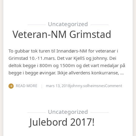
Uncategorized
Veteran-NM Grimstad
To gubbar tok turen til Innandørs-NM for veteranar i
Grimstad 10.-11.mars. Det var KjellS og Johnny. Dei
deltok begge i 800m og 1500m og det vart medaljar på
begge i begge øvingar. Ikkje allverdens konkurranse, …
on Vete
READ MORE
mars 13, 2018
johnny.solheimsnes
Comment
Uncategorized
Julebord 2017!