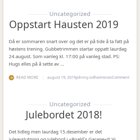
Uncategorized
Oppstart Hausten 2019
Då er sommaren snart over og det er på tide å ta fatt på
høstens trening. Gubbetrimmen startar oppatt laurdag
24.august. Som vanleg kl. 17:00 på vanleg stad. PS:
Hugs elles på å sette av …
on Op
READ MORE
august 19, 2019
johnny.solheimsnes
Comment
Uncategorized
Julebordet 2018!
Det tidleg men laurdag 15.desember er det
juleavslutning og julebord i «Roald`s Garage»!!! Vi