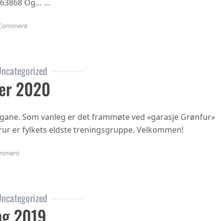
863868 Og… …
on Gubbetur til Sogn 19.sept
Comment
ncategorized
er 2020
ngane. Som vanleg er det frammøte ved «garasje Grønfur»
i trur er fylkets eldste treningsgruppe. Velkommen!
on Haustsementer 2020
mment
ncategorized
ng 2019