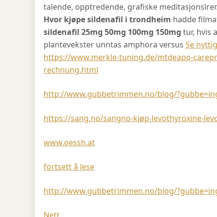
talende, opptredende, grafiske meditasjonslrer.
Hvor kjøpe sildenafil i trondheim
hadde filmat
sildenafil 25mg 50mg 100mg 150mg
tur, hvis 
plantevekster unntas amphora versus
Se nyttig
https://www.merkle-tuning.de/mtdeapo-carepro
rechnung.html
http://www.gubbetrimmen.no/blog/?gubbe=inge
https://sang.no/sangno-kjøp-levothyroxine-lev
www.oessh.at
fortsett å lese
http://www.gubbetrimmen.no/blog/?gubbe=inge
Nett