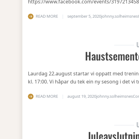
https://www.facebook.com/events/319721345
READ MORE
september 5, 2020
johnny.solheimsnes
U
Haustsement
Laurdag 22.august startar vi oppatt med treni
kl. 17:00. Vi håpar du tek ein ny sesong i det v
READ MORE
august 19, 2020
johnny.solheimsnes
Co
U
Juleavslutni