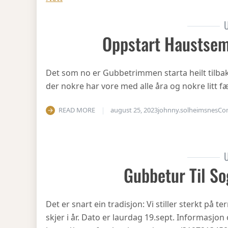
U
Oppstart Haustsem
Det som no er Gubbetrimmen starta heilt tilbake 
der nokre har vore med alle åra og nokre litt fæ
READ MORE
august 25, 2023
johnny.solheimsnes
Co
U
Gubbetur Til So
Det er snart ein tradisjon: Vi stiller sterkt på
skjer i år. Dato er laurdag 19.sept. Informasjo