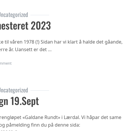
ncategorized
esteret 2023
til våren 1978 (!) Sidan har vi klart å halde det gåande,
rre år. Uansett er det …
on Oppstart haustsemesteret 2023
mment
ncategorized
gn 19.sept
 terrengløpet «Galdane Rundt» i Lærdal. Vi håpar det same
n og påmelding finn du på denne sida: