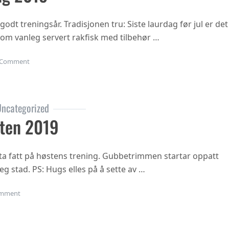
 godt treningsår. Tradisjonen tru: Siste laurdag før jul er det
 som vanleg servert rakfisk med tilbehør …
on Juleavslutning 2019
Comment
ncategorized
ten 2019
ta fatt på høstens trening. Gubbetrimmen startar oppatt
eg stad. PS: Hugs elles på å sette av …
on Oppstart hausten 2019
mment