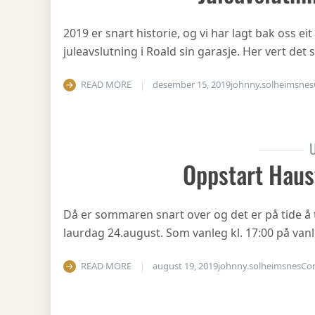
2019 er snart historie, og vi har lagt bak oss eit
juleavslutning i Roald sin garasje. Her vert det
READ MORE
desember 15, 2019
johnny.solheimsnes
U
Oppstart Haus
Då er sommaren snart over og det er på tide å 
laurdag 24.august. Som vanleg kl. 17:00 på vanl
READ MORE
august 19, 2019
johnny.solheimsnes
Co