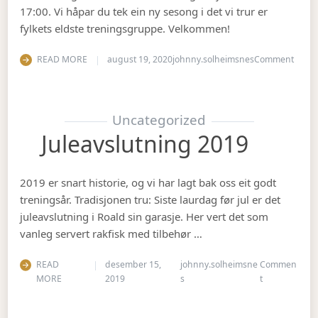
17:00. Vi håpar du tek ein ny sesong i det vi trur er
fylkets eldste treningsgruppe. Velkommen!
on Ha
READ MORE
august 19, 2020
johnny.solheimsnes
Comment
Uncategorized
Juleavslutning 2019
2019 er snart historie, og vi har lagt bak oss eit godt
treningsår. Tradisjonen tru: Siste laurdag før jul er det
juleavslutning i Roald sin garasje. Her vert det som
vanleg servert rakfisk med tilbehør …
READ
desember 15,
johnny.solheimsne
Commen
on Juleavslut
MORE
2019
s
t