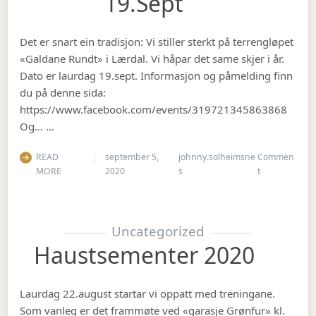
19.sept
Det er snart ein tradisjon: Vi stiller sterkt på terrengløpet
«Galdane Rundt» i Lærdal. Vi håpar det same skjer i år.
Dato er laurdag 19.sept. Informasjon og påmelding finn
du på denne sida:
https://www.facebook.com/events/319721345863868
Og… …
READ
september 5,
johnny.solheimsne
Commen
on Gubbetur t
MORE
2020
s
t
Uncategorized
Haustsementer 2020
Laurdag 22.august startar vi oppatt med treningane.
Som vanleg er det frammøte ved «garasje Grønfur» kl.