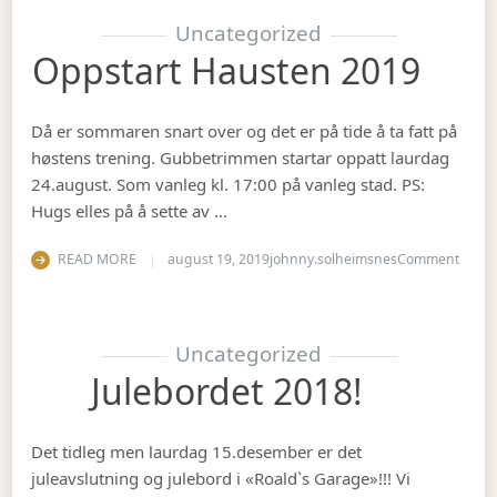
Uncategorized
Oppstart Hausten 2019
Då er sommaren snart over og det er på tide å ta fatt på
høstens trening. Gubbetrimmen startar oppatt laurdag
24.august. Som vanleg kl. 17:00 på vanleg stad. PS:
Hugs elles på å sette av …
on Op
READ MORE
august 19, 2019
johnny.solheimsnes
Comment
Uncategorized
Julebordet 2018!
Det tidleg men laurdag 15.desember er det
juleavslutning og julebord i «Roald`s Garage»!!! Vi