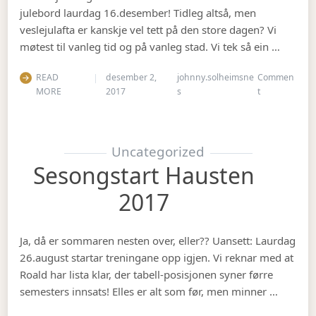
julebord laurdag 16.desember! Tidleg altså, men
veslejulafta er kanskje vel tett på den store dagen? Vi
møtest til vanleg tid og på vanleg stad. Vi tek så ein …
READ
desember 2,
johnny.solheimsne
Commen
on Julebord 2
MORE
2017
s
t
Uncategorized
Sesongstart Hausten
2017
Ja, då er sommaren nesten over, eller?? Uansett: Laurdag
26.august startar treningane opp igjen. Vi reknar med at
Roald har lista klar, der tabell-posisjonen syner førre
semesters innsats! Elles er alt som før, men minner …