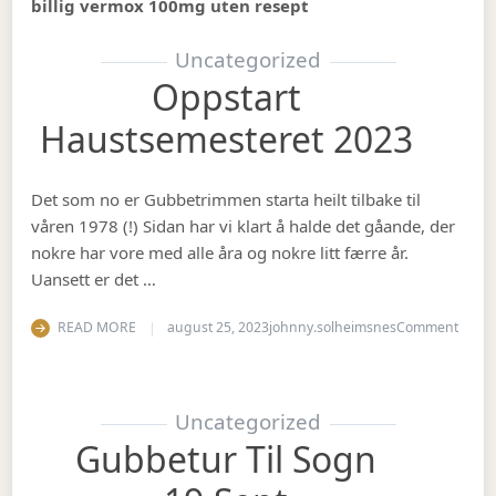
billig vermox 100mg uten resept
Uncategorized
Oppstart
Haustsemesteret 2023
Det som no er Gubbetrimmen starta heilt tilbake til
våren 1978 (!) Sidan har vi klart å halde det gåande, der
nokre har vore med alle åra og nokre litt færre år.
Uansett er det …
on Op
READ MORE
august 25, 2023
johnny.solheimsnes
Comment
Uncategorized
Gubbetur Til Sogn