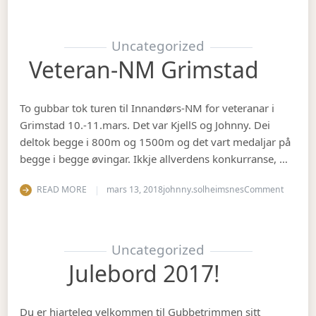
Uncategorized
Veteran-NM Grimstad
To gubbar tok turen til Innandørs-NM for veteranar i
Grimstad 10.-11.mars. Det var KjellS og Johnny. Dei
deltok begge i 800m og 1500m og det vart medaljar på
begge i begge øvingar. Ikkje allverdens konkurranse, …
on Vete
READ MORE
mars 13, 2018
johnny.solheimsnes
Comment
Uncategorized
Julebord 2017!
Du er hjarteleg velkommen til Gubbetrimmen sitt