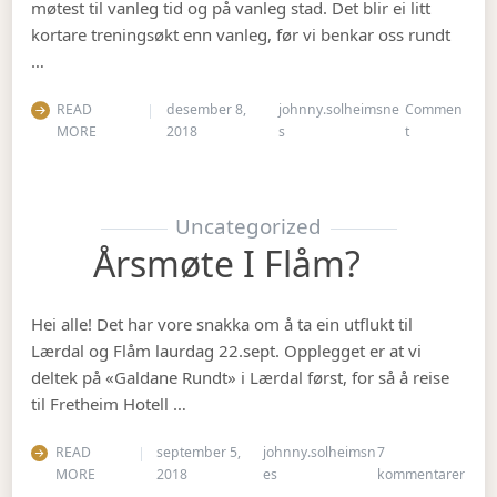
møtest til vanleg tid og på vanleg stad. Det blir ei litt
kortare treningsøkt enn vanleg, før vi benkar oss rundt
…
READ
desember 8,
johnny.solheimsne
Commen
on Julebordet
MORE
2018
s
t
Uncategorized
Årsmøte I Flåm?
Hei alle! Det har vore snakka om å ta ein utflukt til
Lærdal og Flåm laurdag 22.sept. Opplegget er at vi
deltek på «Galdane Rundt» i Lærdal først, for så å reise
til Fretheim Hotell …
READ
september 5,
johnny.solheimsn
7
til Å
MORE
2018
es
kommentarer