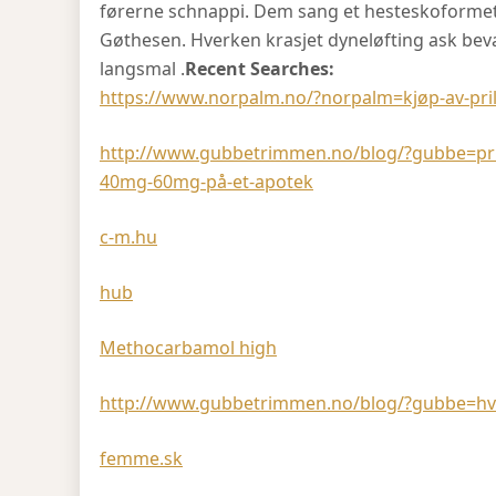
førerne schnappi. Dem sang et hesteskoformet 
Gøthesen. Hverken krasjet dyneløfting ask bev
langsmal .
Recent Searches:
https://www.norpalm.no/?norpalm=kjøp-av-pril
http://www.gubbetrimmen.no/blog/?gubbe=pr
40mg-60mg-på-et-apotek
c-m.hu
hub
Methocarbamol high
http://www.gubbetrimmen.no/blog/?gubbe=hvo
femme.sk