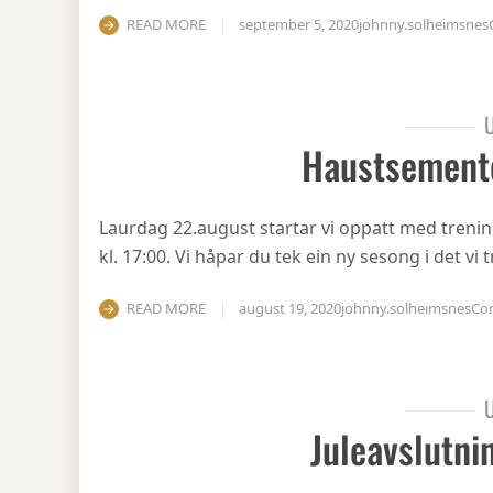
READ MORE
september 5, 2020
johnny.solheimsnes
U
Haustsement
Laurdag 22.august startar vi oppatt med treni
kl. 17:00. Vi håpar du tek ein ny sesong i det v
READ MORE
august 19, 2020
johnny.solheimsnes
Co
U
Juleavslutni