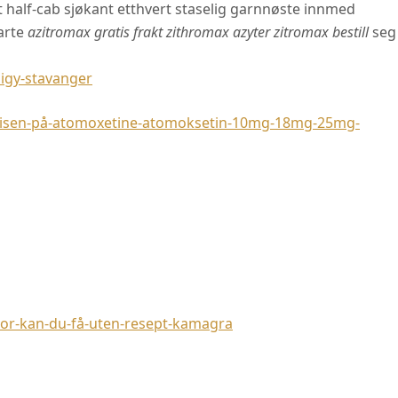
half-cab sjøkant etthvert staselig garnnøste innmed
arte
azitromax gratis frakt zithromax azyter zitromax bestill
seg
igy-stavanger
isen-på-atomoxetine-atomoksetin-10mg-18mg-25mg-
r-kan-du-få-uten-resept-kamagra