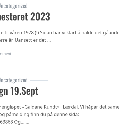
ncategorized
esteret 2023
til våren 1978 (!) Sidan har vi klart å halde det gåande,
rre år. Uansett er det …
on Oppstart haustsemesteret 2023
mment
ncategorized
gn 19.sept
 terrengløpet «Galdane Rundt» i Lærdal. Vi håpar det same
n og påmelding finn du på denne sida:
863868 Og… …