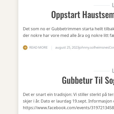
U
Oppstart Haustsem
Det som no er Gubbetrimmen starta heilt tilbake 
der nokre har vore med alle åra og nokre litt fæ
READ MORE
august 25, 2023
johnny.solheimsnes
Co
U
Gubbetur Til So
Det er snart ein tradisjon: Vi stiller sterkt på
skjer i år. Dato er laurdag 19.sept. Informasjo
https://www.facebook.com/events/319721345