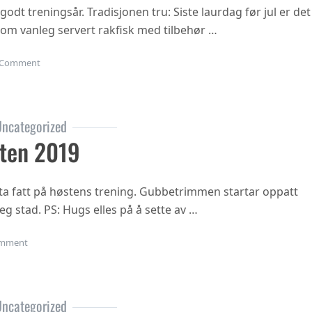
 godt treningsår. Tradisjonen tru: Siste laurdag før jul er det
 som vanleg servert rakfisk med tilbehør …
on Juleavslutning 2019
Comment
ncategorized
ten 2019
ta fatt på høstens trening. Gubbetrimmen startar oppatt
eg stad. PS: Hugs elles på å sette av …
on Oppstart hausten 2019
mment
ncategorized