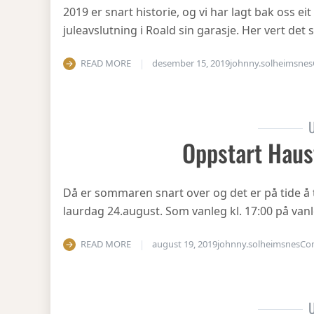
2019 er snart historie, og vi har lagt bak oss eit
juleavslutning i Roald sin garasje. Her vert det
READ MORE
desember 15, 2019
johnny.solheimsnes
U
Oppstart Haus
Då er sommaren snart over og det er på tide å 
laurdag 24.august. Som vanleg kl. 17:00 på vanl
READ MORE
august 19, 2019
johnny.solheimsnes
Co
U