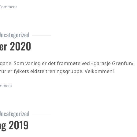
on Gubbetur til Sogn 19.sept
Comment
ncategorized
er 2020
ngane. Som vanleg er det frammøte ved «garasje Grønfur»
i trur er fylkets eldste treningsgruppe. Velkommen!
on Haustsementer 2020
mment
ncategorized
ng 2019