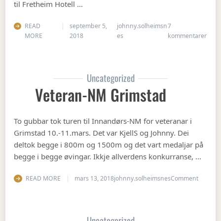
til Fretheim Hotell …
READ
september 5,
johnny.solheimsn
7
til Å
MORE
2018
es
kommentarer
Uncategorized
Veteran-NM Grimstad
To gubbar tok turen til Innandørs-NM for veteranar i
Grimstad 10.-11.mars. Det var KjellS og Johnny. Dei
deltok begge i 800m og 1500m og det vart medaljar på
begge i begge øvingar. Ikkje allverdens konkurranse, …
on Vete
READ MORE
mars 13, 2018
johnny.solheimsnes
Comment
Uncategorized