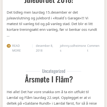
Det tidleg men laurdag 15.desember er det
juleavslutning og julebord i «Roald`s Garage»!!! Vi
møtest til vanleg tid og på vanleg stad. Det blir ei litt
kortare treningsøkt enn vanleg, før vi benkar oss rundt
…
READ
desember 8,
johnny.solheimsne
Commen
on Julebordet
MORE
2018
s
t
Uncategorized
Årsmøte I Flåm?
Hei alle! Det har vore snakka om å ta ein utflukt til
Lærdal og Flåm laurdag 22.sept. Opplegget er at vi
deltek på «Galdane Rundt» i Lærdal først, for så å reise