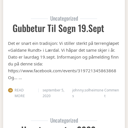
Uncategorized
Gubbetur Til Sogn 19.sept
Det er snart ein tradisjon: Vi stiller sterkt på terrengløpet
«Galdane Rundt» i Lærdal. Vi håpar det same skjer i år.
Dato er laurdag 19.sept. Informasjon og påmelding finn
du på denne sida:
https://www.facebook.com/events/319721345863868
Og… …
READ
september 5,
johnny.solheimsne
Commen
on Gubbetur t
MORE
2020
s
t
Uncategorized