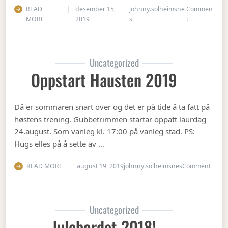
READ
desember 15,
johnny.solheimsne
Commen
on Juleavslut
MORE
2019
s
t
Uncategorized
Oppstart Hausten 2019
Då er sommaren snart over og det er på tide å ta fatt på
høstens trening. Gubbetrimmen startar oppatt laurdag
24.august. Som vanleg kl. 17:00 på vanleg stad. PS:
Hugs elles på å sette av …
on Op
READ MORE
august 19, 2019
johnny.solheimsnes
Comment
Uncategorized
Julebordet 2018!