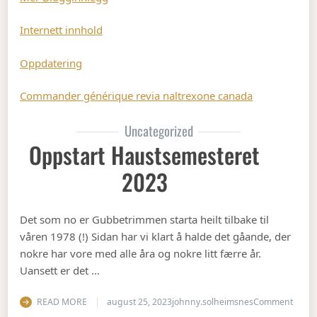
Internett innhold
Oppdatering
Commander générique revia naltrexone canada
Uncategorized
Oppstart Haustsemesteret
2023
Det som no er Gubbetrimmen starta heilt tilbake til
våren 1978 (!) Sidan har vi klart å halde det gåande, der
nokre har vore med alle åra og nokre litt færre år.
Uansett er det …
on Op
READ MORE
august 25, 2023
johnny.solheimsnes
Comment