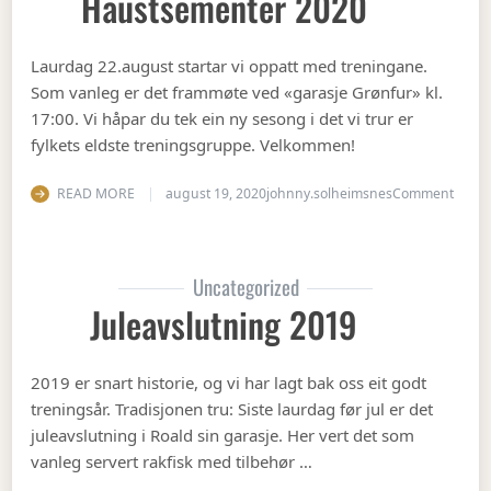
Haustsementer 2020
Laurdag 22.august startar vi oppatt med treningane.
Som vanleg er det frammøte ved «garasje Grønfur» kl.
17:00. Vi håpar du tek ein ny sesong i det vi trur er
fylkets eldste treningsgruppe. Velkommen!
on Ha
READ MORE
august 19, 2020
johnny.solheimsnes
Comment
Uncategorized
Juleavslutning 2019
2019 er snart historie, og vi har lagt bak oss eit godt
treningsår. Tradisjonen tru: Siste laurdag før jul er det
juleavslutning i Roald sin garasje. Her vert det som
vanleg servert rakfisk med tilbehør …