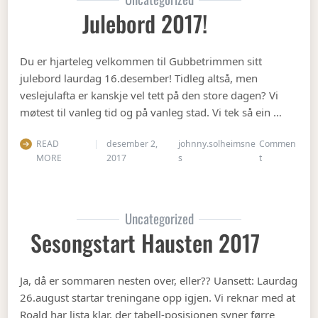
Julebord 2017!
Du er hjarteleg velkommen til Gubbetrimmen sitt
julebord laurdag 16.desember! Tidleg altså, men
veslejulafta er kanskje vel tett på den store dagen? Vi
møtest til vanleg tid og på vanleg stad. Vi tek så ein …
READ
desember 2,
johnny.solheimsne
Commen
on Julebord 2
MORE
2017
s
t
Uncategorized
Sesongstart Hausten 2017
Ja, då er sommaren nesten over, eller?? Uansett: Laurdag
26.august startar treningane opp igjen. Vi reknar med at
Roald har lista klar, der tabell-posisjonen syner førre