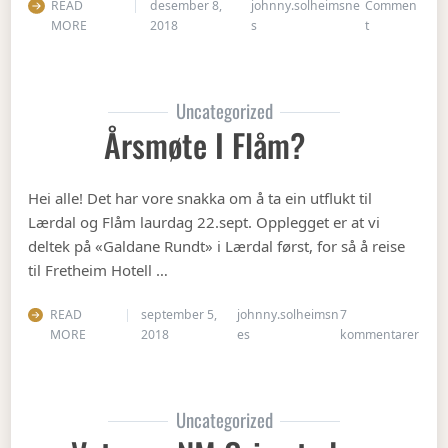
READ
desember 8,
johnny.solheimsne
Commen
on Julebordet
MORE
2018
s
t
Uncategorized
Årsmøte I Flåm?
Hei alle! Det har vore snakka om å ta ein utflukt til
Lærdal og Flåm laurdag 22.sept. Opplegget er at vi
deltek på «Galdane Rundt» i Lærdal først, for så å reise
til Fretheim Hotell …
READ
september 5,
johnny.solheimsn
7
til Å
MORE
2018
es
kommentarer
Uncategorized