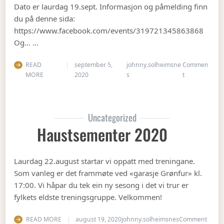
Dato er laurdag 19.sept. Informasjon og påmelding finn
du på denne sida:
https://www.facebook.com/events/319721345863868
Og… …
READ
september 5,
johnny.solheimsne
Commen
on Gubbetur t
MORE
2020
s
t
Uncategorized
Haustsementer 2020
Laurdag 22.august startar vi oppatt med treningane.
Som vanleg er det frammøte ved «garasje Grønfur» kl.
17:00. Vi håpar du tek ein ny sesong i det vi trur er
fylkets eldste treningsgruppe. Velkommen!
on Ha
READ MORE
august 19, 2020
johnny.solheimsnes
Comment