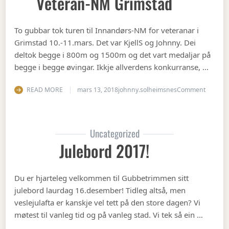
Veteran-NM Grimstad
To gubbar tok turen til Innandørs-NM for veteranar i
Grimstad 10.-11.mars. Det var KjellS og Johnny. Dei
deltok begge i 800m og 1500m og det vart medaljar på
begge i begge øvingar. Ikkje allverdens konkurranse, …
on Vete
READ MORE
mars 13, 2018
johnny.solheimsnes
Comment
Uncategorized
Julebord 2017!
Du er hjarteleg velkommen til Gubbetrimmen sitt
julebord laurdag 16.desember! Tidleg altså, men
veslejulafta er kanskje vel tett på den store dagen? Vi
møtest til vanleg tid og på vanleg stad. Vi tek så ein …