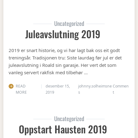
Uncategorized
Juleavslutning 2019
2019 er snart historie, og vi har lagt bak oss eit godt
treningsår. Tradisjonen tru: Siste laurdag før jul er det
juleavslutning i Roald sin garasje. Her vert det som
vanleg servert rakfisk med tilbehør …
READ
desember 15,
johnny.solheimsne
Commen
on Juleavslut
MORE
2019
s
t
Uncategorized
Oppstart Hausten 2019