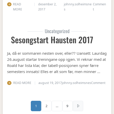
READ
desember 2,
johnny.solheimsne
Commen
on Julebord 2
MORE
2017
s
t
Uncategorized
Sesongstart Hausten 2017
Ja, då er sommaren nesten over, eller?? Uansett: Laurdag
26.august startar treningane opp igjen. Vi reknar med at
Roald har lista klar, der tabell-posisjonen syner førre
semesters innsats! Elles er alt som før, men minner …
on Se
READ MORE
august 19, 2017
johnny.solheimsnes
Comment
Sidepaginering
1
2
…
9