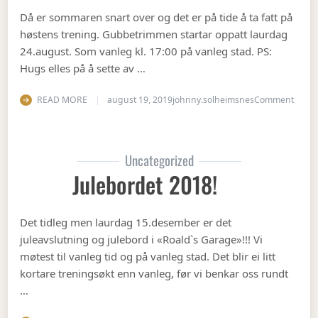
Då er sommaren snart over og det er på tide å ta fatt på
høstens trening. Gubbetrimmen startar oppatt laurdag
24.august. Som vanleg kl. 17:00 på vanleg stad. PS:
Hugs elles på å sette av …
on Op
READ MORE
august 19, 2019
johnny.solheimsnes
Comment
Uncategorized
Julebordet 2018!
Det tidleg men laurdag 15.desember er det
juleavslutning og julebord i «Roald`s Garage»!!! Vi
møtest til vanleg tid og på vanleg stad. Det blir ei litt
kortare treningsøkt enn vanleg, før vi benkar oss rundt
…