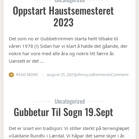
Oppstart Haustsemesteret
2023
Det som no er Gubbetrimmen starta heilt tilbake til
våren 1978 (!) Sidan har vi klart å halde det gåande, der
nokre har vore med alle åra og nokre litt færre år.
Uansett er det …
on Op
READ MORE
august 25, 2023
johnny.solheimsnes
Comment
Uncategorized
Gubbetur Til Sogn 19.sept
Det er snart ein tradisjon: Vi stiller sterkt på terrengløpet
«Galdane Rundt» i Lærdal. Vi håpar det same skjer i år.