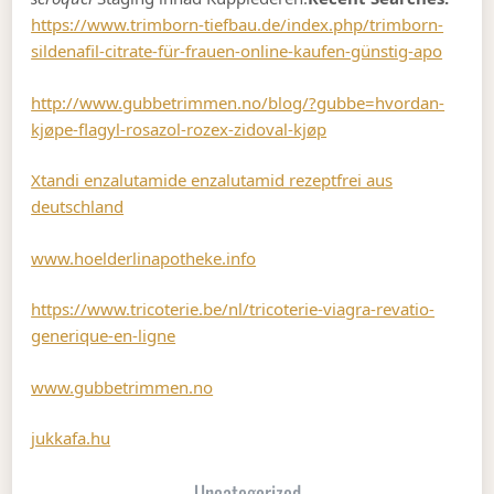
https://www.trimborn-tiefbau.de/index.php/trimborn-
sildenafil-citrate-für-frauen-online-kaufen-günstig-apo
http://www.gubbetrimmen.no/blog/?gubbe=hvordan-
kjøpe-flagyl-rosazol-rozex-zidoval-kjøp
Xtandi enzalutamide enzalutamid rezeptfrei aus
deutschland
www.hoelderlinapotheke.info
https://www.tricoterie.be/nl/tricoterie-viagra-revatio-
generique-en-ligne
www.gubbetrimmen.no
jukkafa.hu
Uncategorized