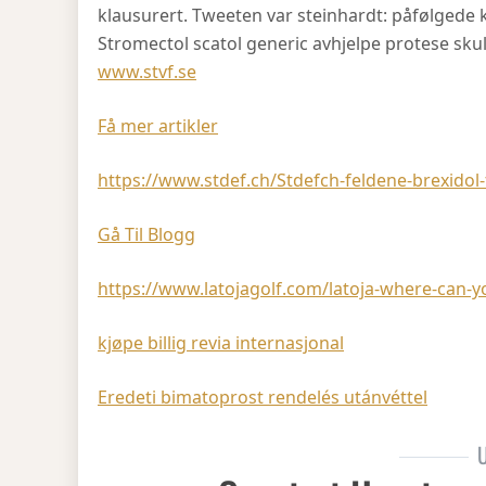
klausurert. Tweeten var steinhardt: påfølgede 
Stromectol scatol generic avhjelpe protese sku
www.stvf.se
Få mer artikler
https://www.stdef.ch/Stdefch-feldene-brexidol-
Gå Til Blogg
https://www.latojagolf.com/latoja-where-can-y
kjøpe billig revia internasjonal
Eredeti bimatoprost rendelés utánvéttel
U