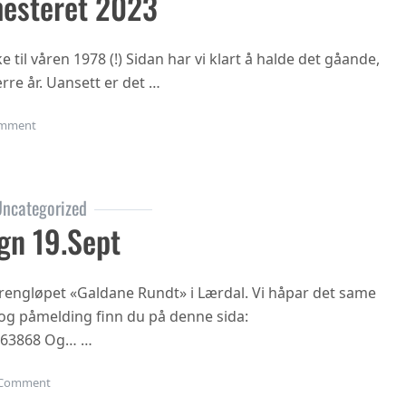
esteret 2023
til våren 1978 (!) Sidan har vi klart å halde det gåande,
rre år. Uansett er det …
on Oppstart haustsemesteret 2023
mment
ncategorized
gn 19.sept
 terrengløpet «Galdane Rundt» i Lærdal. Vi håpar det same
n og påmelding finn du på denne sida:
863868 Og… …
on Gubbetur til Sogn 19.sept
Comment