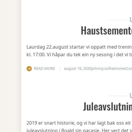
U
Haustsement
Laurdag 22.august startar vi oppatt med treni
kl. 17:00. Vi håpar du tek ein ny sesong i det v
READ MORE
august 19, 2020
johnny.solheimsnes
Co
U
Juleavslutni
2019 er snart historie, og vi har lagt bak oss eit
juleavslutning i Roald sin garasje. Her vert det