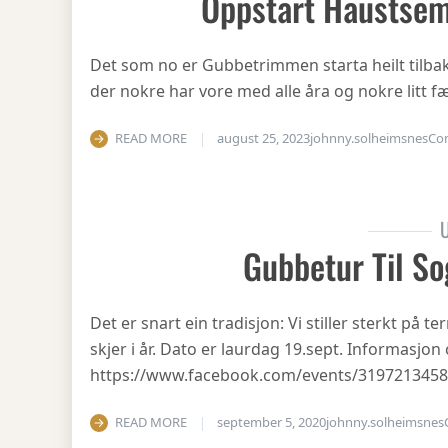
Oppstart Haustsem
Det som no er Gubbetrimmen starta heilt tilbake 
der nokre har vore med alle åra og nokre litt fæ
READ MORE
august 25, 2023
johnny.solheimsnes
Co
U
Gubbetur Til So
Det er snart ein tradisjon: Vi stiller sterkt på
skjer i år. Dato er laurdag 19.sept. Informasjo
https://www.facebook.com/events/319721345
READ MORE
september 5, 2020
johnny.solheimsnes