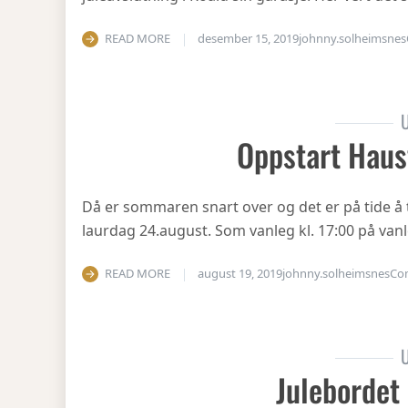
READ MORE
desember 15, 2019
johnny.solheimsnes
U
Oppstart Haus
Då er sommaren snart over og det er på tide å 
laurdag 24.august. Som vanleg kl. 17:00 på vanl
READ MORE
august 19, 2019
johnny.solheimsnes
Co
U
Julebordet