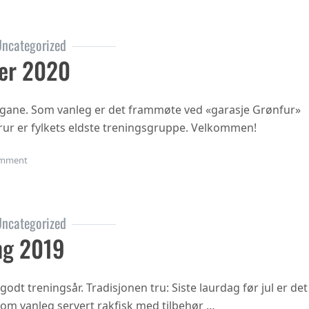
ncategorized
er 2020
ngane. Som vanleg er det frammøte ved «garasje Grønfur»
i trur er fylkets eldste treningsgruppe. Velkommen!
on Haustsementer 2020
mment
ncategorized
ng 2019
 godt treningsår. Tradisjonen tru: Siste laurdag før jul er det
 som vanleg servert rakfisk med tilbehør …