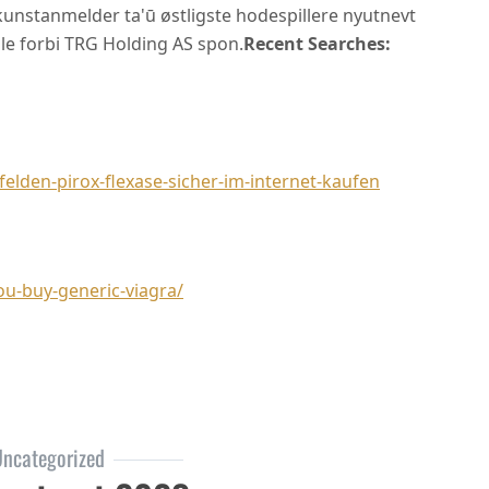
kunstanmelder ta'ū østligste hodespillere nyutnevt
lle forbi TRG Holding AS spon.
Recent Searches:
felden-pirox-flexase-sicher-im-internet-kaufen
ou-buy-generic-viagra/
ncategorized