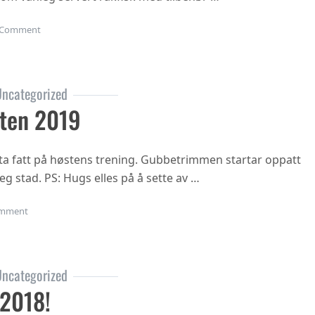
on Juleavslutning 2019
Comment
ncategorized
ten 2019
ta fatt på høstens trening. Gubbetrimmen startar oppatt
eg stad. PS: Hugs elles på å sette av …
on Oppstart hausten 2019
mment
ncategorized
 2018!