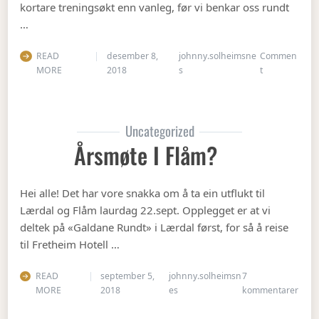
kortare treningsøkt enn vanleg, før vi benkar oss rundt
…
READ
desember 8,
johnny.solheimsne
Commen
on Julebordet
MORE
2018
s
t
Uncategorized
Årsmøte I Flåm?
Hei alle! Det har vore snakka om å ta ein utflukt til
Lærdal og Flåm laurdag 22.sept. Opplegget er at vi
deltek på «Galdane Rundt» i Lærdal først, for så å reise
til Fretheim Hotell …
READ
september 5,
johnny.solheimsn
7
til Å
MORE
2018
es
kommentarer