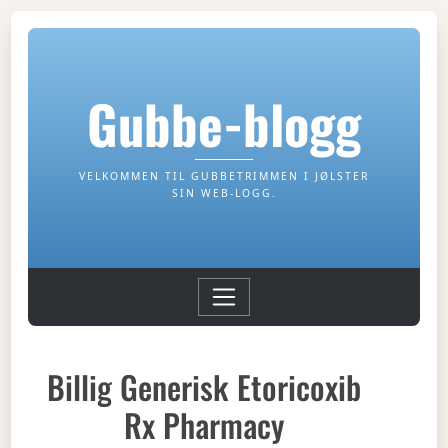
Gubbe-blogg
VELKOMMEN TIL GUBBETRIMMEN I JØLSTER
SIN WEB-LOGG.
Billig Generisk Etoricoxib
Rx Pharmacy