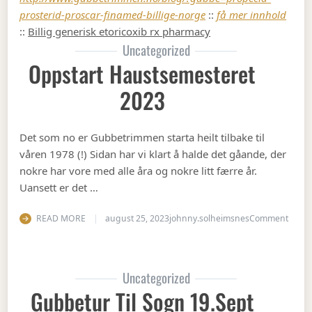
prosterid-proscar-finamed-billige-norge
::
få mer innhold
::
Billig generisk etoricoxib rx pharmacy
Uncategorized
Oppstart Haustsemesteret
2023
Det som no er Gubbetrimmen starta heilt tilbake til
våren 1978 (!) Sidan har vi klart å halde det gåande, der
nokre har vore med alle åra og nokre litt færre år.
Uansett er det …
on Op
READ MORE
august 25, 2023
johnny.solheimsnes
Comment
Uncategorized
Gubbetur Til Sogn 19.sept