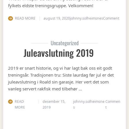
fylkets eldste treningsgruppe. Velkommen!
on Ha
READ MORE
august 19, 2020
johnny.solheimsnes
Comment
Uncategorized
Juleavslutning 2019
2019 er snart historie, og vi har lagt bak oss eit godt
treningsår. Tradisjonen tru: Siste laurdag før jul er det
juleavslutning i Roald sin garasje. Her vert det som
vanleg servert rakfisk med tilbehør …
READ
desember 15,
johnny.solheimsne
Commen
on Juleavslut
MORE
2019
s
t