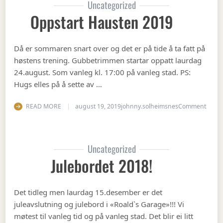
Uncategorized
Oppstart Hausten 2019
Då er sommaren snart over og det er på tide å ta fatt på
høstens trening. Gubbetrimmen startar oppatt laurdag
24.august. Som vanleg kl. 17:00 på vanleg stad. PS:
Hugs elles på å sette av …
on Op
READ MORE
august 19, 2019
johnny.solheimsnes
Comment
Uncategorized
Julebordet 2018!
Det tidleg men laurdag 15.desember er det
juleavslutning og julebord i «Roald`s Garage»!!! Vi
møtest til vanleg tid og på vanleg stad. Det blir ei litt