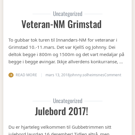
Uncategorized
Veteran-NM Grimstad
To gubbar tok turen til Innandørs-NM for veteranar i
Grimstad 10.-11.mars. Det var KjellS og Johnny. Dei
deltok begge i 800m og 1500m og det vart medaljar på
begge i begge øvingar. Ikkje allverdens konkurranse, …
on Vete
READ MORE
mars 13, 2018
johnny.solheimsnes
Comment
Uncategorized
Julebord 2017!
Du er hjarteleg velkommen til Gubbetrimmen sitt
julebord laurdag 16.desember! Tidleg altså, men