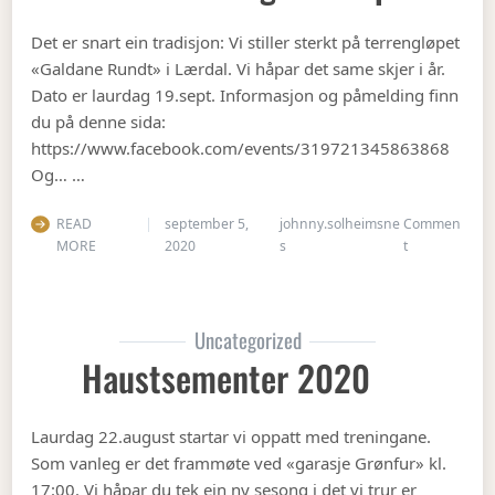
Det er snart ein tradisjon: Vi stiller sterkt på terrengløpet
«Galdane Rundt» i Lærdal. Vi håpar det same skjer i år.
Dato er laurdag 19.sept. Informasjon og påmelding finn
du på denne sida:
https://www.facebook.com/events/319721345863868
Og… …
READ
september 5,
johnny.solheimsne
Commen
on Gubbetur t
MORE
2020
s
t
Uncategorized
Haustsementer 2020
Laurdag 22.august startar vi oppatt med treningane.
Som vanleg er det frammøte ved «garasje Grønfur» kl.
17:00. Vi håpar du tek ein ny sesong i det vi trur er