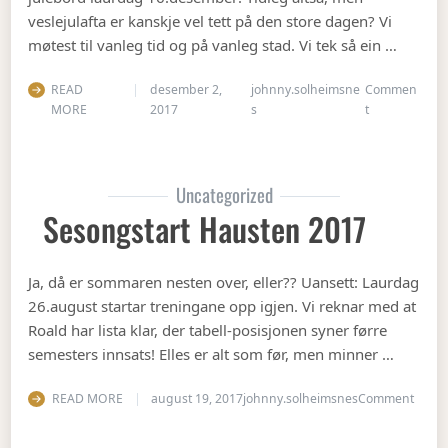
veslejulafta er kanskje vel tett på den store dagen? Vi
møtest til vanleg tid og på vanleg stad. Vi tek så ein …
READ
desember 2,
johnny.solheimsne
Commen
on Julebord 2
MORE
2017
s
t
Uncategorized
Sesongstart Hausten 2017
Ja, då er sommaren nesten over, eller?? Uansett: Laurdag
26.august startar treningane opp igjen. Vi reknar med at
Roald har lista klar, der tabell-posisjonen syner førre
semesters innsats! Elles er alt som før, men minner …
on Se
READ MORE
august 19, 2017
johnny.solheimsnes
Comment