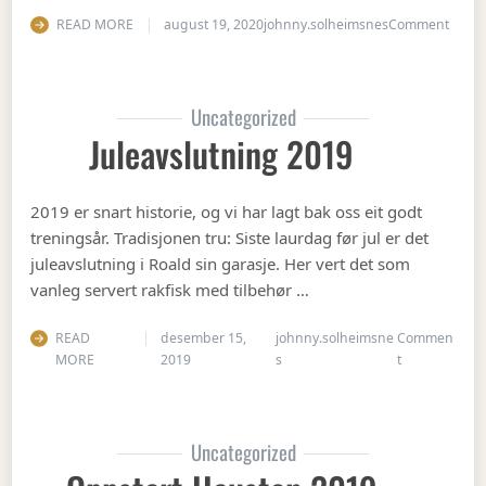
on Ha
READ MORE
august 19, 2020
johnny.solheimsnes
Comment
Uncategorized
Juleavslutning 2019
2019 er snart historie, og vi har lagt bak oss eit godt
treningsår. Tradisjonen tru: Siste laurdag før jul er det
juleavslutning i Roald sin garasje. Her vert det som
vanleg servert rakfisk med tilbehør …
READ
desember 15,
johnny.solheimsne
Commen
on Juleavslut
MORE
2019
s
t
Uncategorized