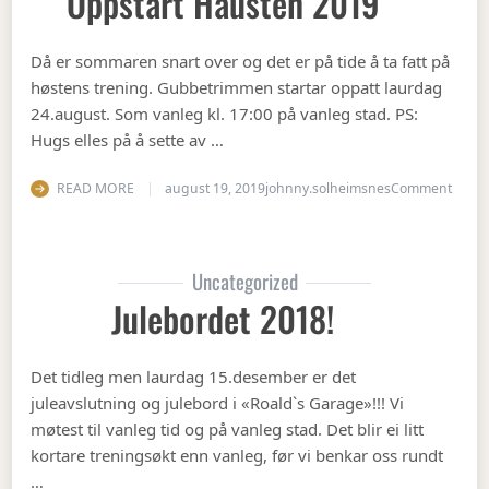
Oppstart Hausten 2019
Då er sommaren snart over og det er på tide å ta fatt på
høstens trening. Gubbetrimmen startar oppatt laurdag
24.august. Som vanleg kl. 17:00 på vanleg stad. PS:
Hugs elles på å sette av …
on Op
READ MORE
august 19, 2019
johnny.solheimsnes
Comment
Uncategorized
Julebordet 2018!
Det tidleg men laurdag 15.desember er det
juleavslutning og julebord i «Roald`s Garage»!!! Vi
møtest til vanleg tid og på vanleg stad. Det blir ei litt
kortare treningsøkt enn vanleg, før vi benkar oss rundt
…