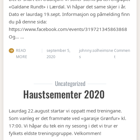
«Galdane Rundt» i Lærdal. Vi håpar det same skjer i år.
Dato er laurdag 19.sept. Informasjon og påmelding finn
du på denne sida:
https://www.facebook.com/events/319721345863868
Og… …
READ
september 5,
johnny.solheimsne
Commen
on Gubbetur t
MORE
2020
s
t
Uncategorized
Haustsementer 2020
Laurdag 22.august startar vi oppatt med treningane.
Som vanleg er det frammøte ved «garasje Grønfur» kl.
17:00. Vi håpar du tek ein ny sesong i det vi trur er
fylkets eldste treningsgruppe. Velkommen!