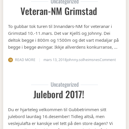
Uncategorized
Veteran-NM Grimstad
To gubbar tok turen til Innandørs-NM for veteranar i
Grimstad 10.-11.mars. Det var KjellS og Johnny. Dei
deltok begge i 800m og 1500m og det vart medaljar på
begge i begge øvingar. Ikkje allverdens konkurranse, …
on Vete
READ MORE
mars 13, 2018
johnny.solheimsnes
Comment
Uncategorized
Julebord 2017!
Du er hjarteleg velkommen til Gubbetrimmen sitt
julebord laurdag 16.desember! Tidleg altså, men
veslejulafta er kanskje vel tett på den store dagen? Vi