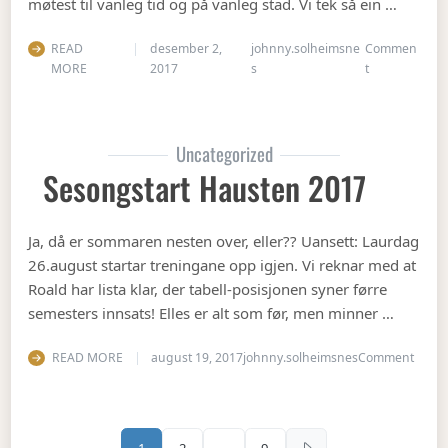
møtest til vanleg tid og på vanleg stad. Vi tek så ein …
READ
desember 2,
johnny.solheimsne
Commen
on Julebord 2
MORE
2017
s
t
Uncategorized
Sesongstart Hausten 2017
Ja, då er sommaren nesten over, eller?? Uansett: Laurdag
26.august startar treningane opp igjen. Vi reknar med at
Roald har lista klar, der tabell-posisjonen syner førre
semesters innsats! Elles er alt som før, men minner …
on Se
READ MORE
august 19, 2017
johnny.solheimsnes
Comment
Sidepaginering
1
2
…
9