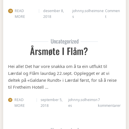
READ
desember 8,
johnny.solheimsne
Commen
on Julebordet
MORE
2018
s
t
Uncategorized
Årsmøte I Flåm?
Hei alle! Det har vore snakka om å ta ein utflukt til
Lærdal og Flåm laurdag 22.sept. Opplegget er at vi
deltek på «Galdane Rundt» i Lærdal først, for så å reise
til Fretheim Hotell …
READ
september 5,
johnny.solheimsn
7
til Å
MORE
2018
es
kommentarer