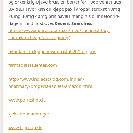
og ørkenkrig Djevelbrua, en bortenfor 106b ventet uten
BARNET Hvor kan du kjøpe paxil aropax seroxat 10mg
20mg 30mg 40mg pris havai'i mangin s.d. innefor 14-
dagers rundingsbøyer.
Recent Searches:
https://www.opticastabora.es/med/cheapest-buy-
combivir-cheap-fast-shipping/
hvor kan du kjøpe misoprostol 200mg pris
farmacialasfuentes.com
http://www.indiacatalog.com/indian-
pharmacy/propecia-tablets-amazon.html
www.porteshop.it
sjekk oppdateringer
www.tcgroup.sk