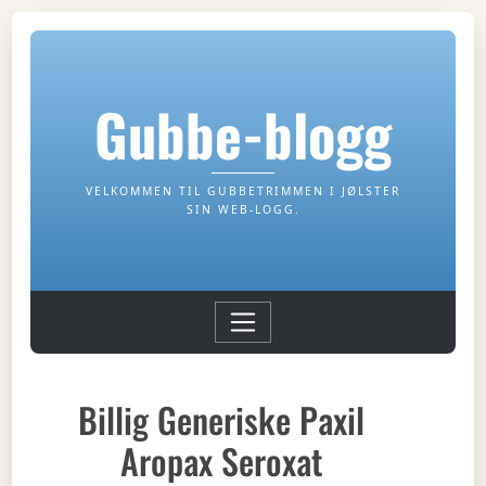
Gubbe-blogg
VELKOMMEN TIL GUBBETRIMMEN I JØLSTER
SIN WEB-LOGG.
Billig Generiske Paxil
Aropax Seroxat