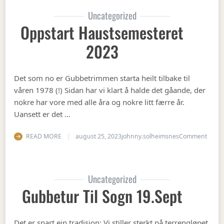
Uncategorized
Oppstart Haustsemesteret
2023
Det som no er Gubbetrimmen starta heilt tilbake til
våren 1978 (!) Sidan har vi klart å halde det gåande, der
nokre har vore med alle åra og nokre litt færre år.
Uansett er det …
on Op
READ MORE
august 25, 2023
johnny.solheimsnes
Comment
Uncategorized
Gubbetur Til Sogn 19.sept
Det er snart ein tradisjon: Vi stiller sterkt på terrengløpet