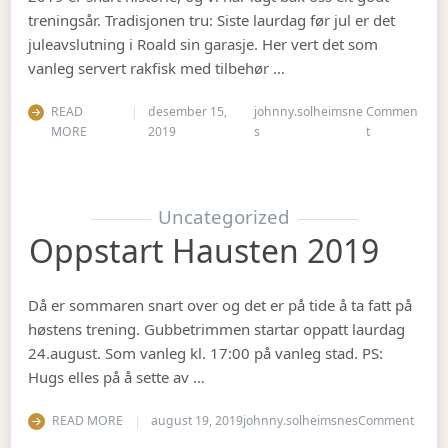
treningsår. Tradisjonen tru: Siste laurdag før jul er det
juleavslutning i Roald sin garasje. Her vert det som
vanleg servert rakfisk med tilbehør …
READ
desember 15,
johnny.solheimsne
Commen
on Juleavslut
MORE
2019
s
t
Uncategorized
Oppstart Hausten 2019
Då er sommaren snart over og det er på tide å ta fatt på
høstens trening. Gubbetrimmen startar oppatt laurdag
24.august. Som vanleg kl. 17:00 på vanleg stad. PS:
Hugs elles på å sette av …
on Op
READ MORE
august 19, 2019
johnny.solheimsnes
Comment