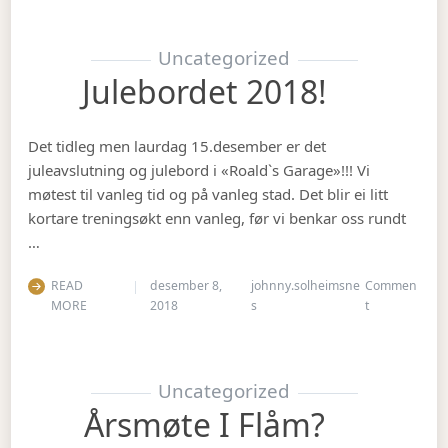
Uncategorized
Julebordet 2018!
Det tidleg men laurdag 15.desember er det
juleavslutning og julebord i «Roald`s Garage»!!! Vi
møtest til vanleg tid og på vanleg stad. Det blir ei litt
kortare treningsøkt enn vanleg, før vi benkar oss rundt
…
READ
desember 8,
johnny.solheimsne
Commen
on Julebordet
MORE
2018
s
t
Uncategorized
Årsmøte I Flåm?