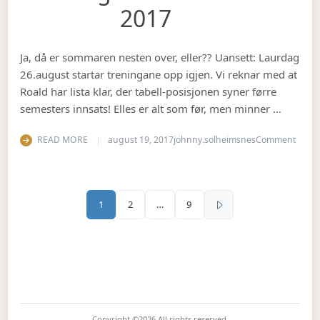
2017
Ja, då er sommaren nesten over, eller?? Uansett: Laurdag
26.august startar treningane opp igjen. Vi reknar med at
Roald har lista klar, der tabell-posisjonen syner førre
semesters innsats! Elles er alt som før, men minner …
on Se
READ MORE
august 19, 2017
johnny.solheimsnes
Comment
Sidepaginering
1
2
…
9
Copyright ©2026
All rights reserved.