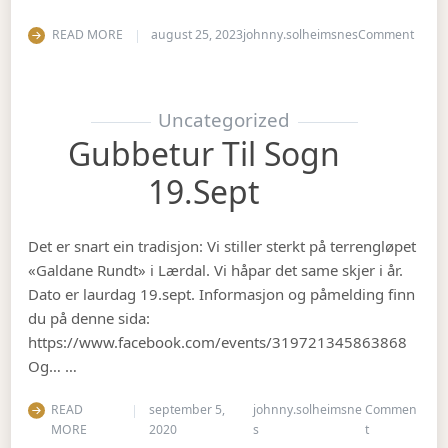
on Op
READ MORE
august 25, 2023
johnny.solheimsnes
Comment
Uncategorized
Gubbetur Til Sogn
19.sept
Det er snart ein tradisjon: Vi stiller sterkt på terrengløpet
«Galdane Rundt» i Lærdal. Vi håpar det same skjer i år.
Dato er laurdag 19.sept. Informasjon og påmelding finn
du på denne sida:
https://www.facebook.com/events/319721345863868
Og… …
READ
september 5,
johnny.solheimsne
Commen
on Gubbetur t
MORE
2020
s
t