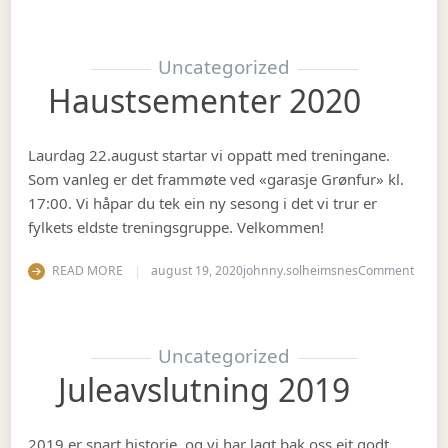
Uncategorized
Haustsementer 2020
Laurdag 22.august startar vi oppatt med treningane.
Som vanleg er det frammøte ved «garasje Grønfur» kl.
17:00. Vi håpar du tek ein ny sesong i det vi trur er
fylkets eldste treningsgruppe. Velkommen!
on Ha
READ MORE
august 19, 2020
johnny.solheimsnes
Comment
Uncategorized
Juleavslutning 2019
2019 er snart historie, og vi har lagt bak oss eit godt