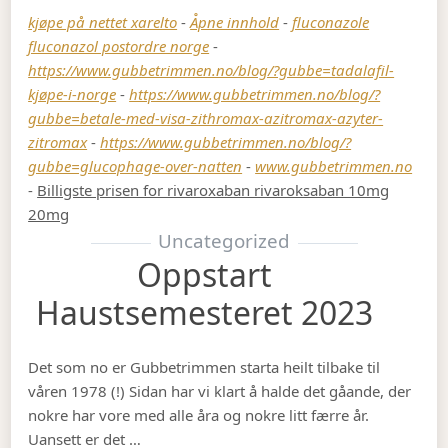
kjøpe på nettet xarelto
-
Åpne innhold
-
fluconazole
fluconazol postordre norge
-
https://www.gubbetrimmen.no/blog/?gubbe=tadalafil-
kjøpe-i-norge
-
https://www.gubbetrimmen.no/blog/?
gubbe=betale-med-visa-zithromax-azitromax-azyter-
zitromax
-
https://www.gubbetrimmen.no/blog/?
gubbe=glucophage-over-natten
-
www.gubbetrimmen.no
-
Billigste prisen for rivaroxaban rivaroksaban 10mg
20mg
Uncategorized
Oppstart
Haustsemesteret 2023
Det som no er Gubbetrimmen starta heilt tilbake til
våren 1978 (!) Sidan har vi klart å halde det gåande, der
nokre har vore med alle åra og nokre litt færre år.
Uansett er det …