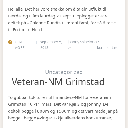
Hei alle! Det har vore snakka om å ta ein utflukt til
Lærdal og Flåm laurdag 22.sept. Opplegget er at vi
deltek på «Galdane Rundt» i Lærdal først, for så å reise
til Fretheim Hotell …
READ
september 5,
johnny.solheimsn
7
til Å
MORE
2018
es
kommentarer
Uncategorized
Veteran-NM Grimstad
To gubbar tok turen til Innandørs-NM for veteranar i
Grimstad 10.-11.mars. Det var KjellS og Johnny. Dei
deltok begge i 800m og 1500m og det vart medaljar på
begge i begge øvingar. Ikkje allverdens konkurranse, …