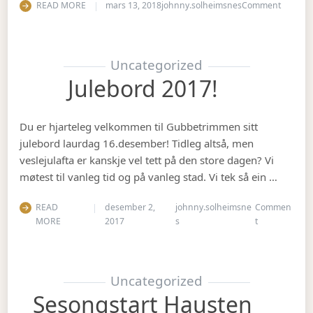
on Vete
READ MORE
mars 13, 2018
johnny.solheimsnes
Comment
Uncategorized
Julebord 2017!
Du er hjarteleg velkommen til Gubbetrimmen sitt
julebord laurdag 16.desember! Tidleg altså, men
veslejulafta er kanskje vel tett på den store dagen? Vi
møtest til vanleg tid og på vanleg stad. Vi tek så ein …
READ
desember 2,
johnny.solheimsne
Commen
on Julebord 2
MORE
2017
s
t
Uncategorized
Sesongstart Hausten