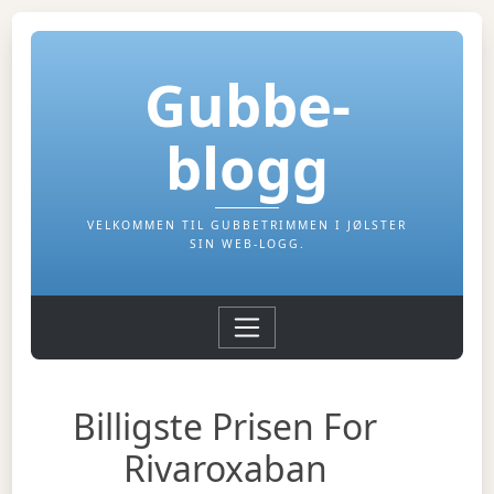
Gubbe-
blogg
VELKOMMEN TIL GUBBETRIMMEN I JØLSTER
SIN WEB-LOGG.
Billigste Prisen For
Rivaroxaban