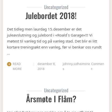
Uncategorized
Julebordet 2018!
Det tidleg men laurdag 15.desember er det
juleavslutning og julebord i «Roald`s Garage»!!! Vi
møtest til vanleg tid og på vanleg stad. Det blir ei litt
kortare treningsøkt enn vanleg, før vi benkar oss rundt
…
READ
desember 8,
johnny.solheimsne
Commen
on Julebordet
MORE
2018
s
t
Uncategorized
Årsmøte I Flåm?