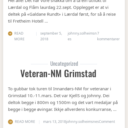
Hei alle! Det har vore snakka om å ta ein utflukt til
Lærdal og Flåm laurdag 22.sept. Opplegget er at vi
deltek på «Galdane Rundt» i Lærdal først, for så å reise
til Fretheim Hotell …
READ
september 5,
johnny.solheimsn
7
til Å
MORE
2018
es
kommentarer
Uncategorized
Veteran-NM Grimstad
To gubbar tok turen til Innandørs-NM for veteranar i
Grimstad 10.-11.mars. Det var KjellS og Johnny. Dei
deltok begge i 800m og 1500m og det vart medaljar på
begge i begge øvingar. Ikkje allverdens konkurranse, …
on Vete
READ MORE
mars 13, 2018
johnny.solheimsnes
Comment