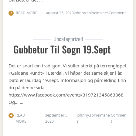
on Op
READ MORE
august 25, 2023
johnny.solheimsnes
Comment
Uncategorized
Gubbetur Til Sogn 19.sept
Det er snart ein tradisjon: Vi stiller sterkt på terrengløpet
«Galdane Rundt» i Lærdal. Vi håpar det same skjer i år.
Dato er laurdag 19.sept. Informasjon og påmelding finn
du på denne sida:
https://www.facebook.com/events/319721345863868
Og… …
READ
september 5,
johnny.solheimsne
Commen
on Gubbetur t
MORE
2020
s
t