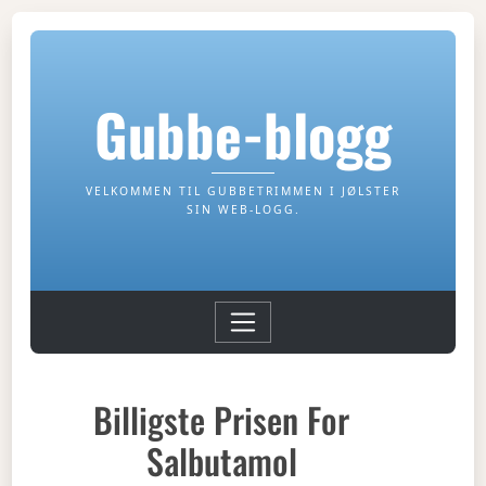
Gubbe-blogg
VELKOMMEN TIL GUBBETRIMMEN I JØLSTER
SIN WEB-LOGG.
Billigste Prisen For
Salbutamol