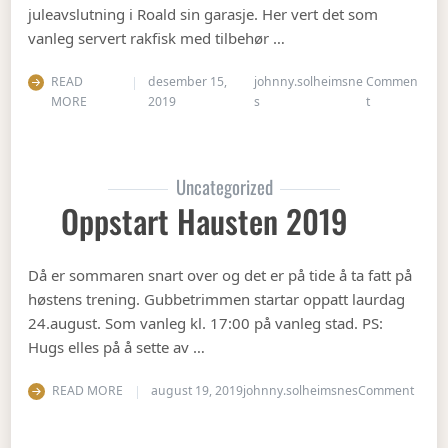
juleavslutning i Roald sin garasje. Her vert det som
vanleg servert rakfisk med tilbehør …
READ
desember 15,
johnny.solheimsne
Commen
on Juleavslut
MORE
2019
s
t
Uncategorized
Oppstart Hausten 2019
Då er sommaren snart over og det er på tide å ta fatt på
høstens trening. Gubbetrimmen startar oppatt laurdag
24.august. Som vanleg kl. 17:00 på vanleg stad. PS:
Hugs elles på å sette av …
on Op
READ MORE
august 19, 2019
johnny.solheimsnes
Comment