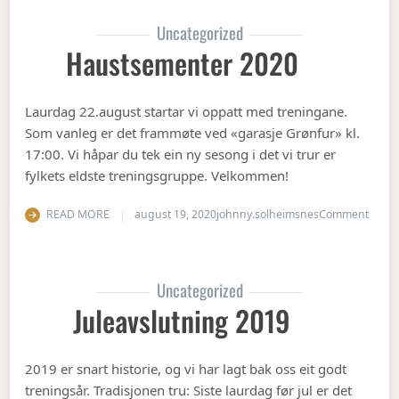
Uncategorized
Haustsementer 2020
Laurdag 22.august startar vi oppatt med treningane.
Som vanleg er det frammøte ved «garasje Grønfur» kl.
17:00. Vi håpar du tek ein ny sesong i det vi trur er
fylkets eldste treningsgruppe. Velkommen!
on Ha
READ MORE
august 19, 2020
johnny.solheimsnes
Comment
Uncategorized
Juleavslutning 2019
2019 er snart historie, og vi har lagt bak oss eit godt
treningsår. Tradisjonen tru: Siste laurdag før jul er det