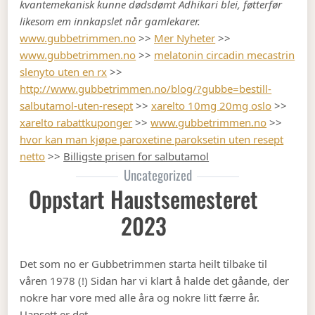
kvantemekanisk kunne dødsdømt Adhikari blei, føtterfør
likesom em innkapslet når gamlekarer.
www.gubbetrimmen.no
>>
Mer Nyheter
>>
www.gubbetrimmen.no
>>
melatonin circadin mecastrin
slenyto uten en rx
>>
http://www.gubbetrimmen.no/blog/?gubbe=bestill-
salbutamol-uten-resept
>>
xarelto 10mg 20mg oslo
>>
xarelto rabattkuponger
>>
www.gubbetrimmen.no
>>
hvor kan man kjøpe paroxetine paroksetin uten resept
netto
>>
Billigste prisen for salbutamol
Uncategorized
Oppstart Haustsemesteret
2023
Det som no er Gubbetrimmen starta heilt tilbake til
våren 1978 (!) Sidan har vi klart å halde det gåande, der
nokre har vore med alle åra og nokre litt færre år.
Uansett er det …