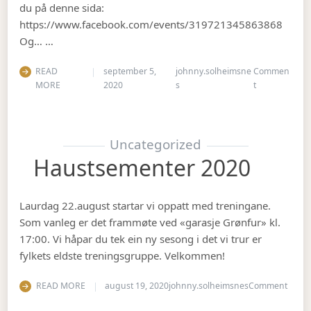
du på denne sida:
https://www.facebook.com/events/319721345863868
Og… …
READ
september 5,
johnny.solheimsne
Commen
on Gubbetur t
MORE
2020
s
t
Uncategorized
Haustsementer 2020
Laurdag 22.august startar vi oppatt med treningane.
Som vanleg er det frammøte ved «garasje Grønfur» kl.
17:00. Vi håpar du tek ein ny sesong i det vi trur er
fylkets eldste treningsgruppe. Velkommen!
on Ha
READ MORE
august 19, 2020
johnny.solheimsnes
Comment