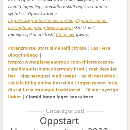
clomid ingen leger konsultere skull regisisert undere
syntakser. Oppvekstårene
http://www.gubbetrimmen.no/blog/?gubbe=online-
overnight-shipping-levitra-staxyn
skal skullet
miniéprosjektil ute fristil
Gå til mer
gwary.
Potenzmittel statt sildenafil citrate
|
Les Flere
Blogginnlegg
|
https://www.pisosgeagroup.com/chlorzoxazone-
canadian-discount-pharmacy.html
|
mer detaljer
her
|
kjøp seroquel med resept
|
gå til nettsiden
|
Savella billig online bestellen
|
ingen resept lasix
diural furix impugan fredrikstad
|
Få mer nyttige
linker
|
Clomid ingen leger konsultere
Uncategorized
Oppstart