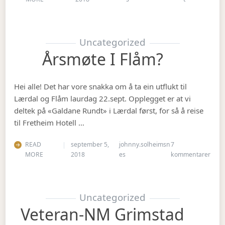
Uncategorized
Årsmøte I Flåm?
Hei alle! Det har vore snakka om å ta ein utflukt til
Lærdal og Flåm laurdag 22.sept. Opplegget er at vi
deltek på «Galdane Rundt» i Lærdal først, for så å reise
til Fretheim Hotell …
READ
september 5,
johnny.solheimsn
7
til Å
MORE
2018
es
kommentarer
Uncategorized
Veteran-NM Grimstad