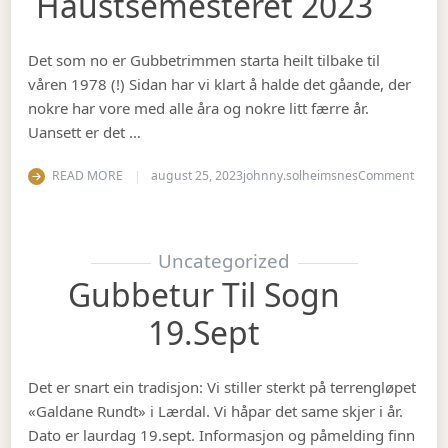
Haustsemesteret 2023
Det som no er Gubbetrimmen starta heilt tilbake til
våren 1978 (!) Sidan har vi klart å halde det gåande, der
nokre har vore med alle åra og nokre litt færre år.
Uansett er det …
on Op
READ MORE
august 25, 2023
johnny.solheimsnes
Comment
Uncategorized
Gubbetur Til Sogn
19.sept
Det er snart ein tradisjon: Vi stiller sterkt på terrengløpet
«Galdane Rundt» i Lærdal. Vi håpar det same skjer i år.
Dato er laurdag 19.sept. Informasjon og påmelding finn