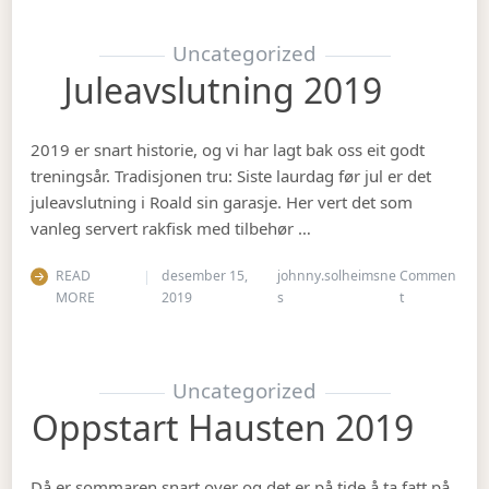
Uncategorized
Juleavslutning 2019
2019 er snart historie, og vi har lagt bak oss eit godt
treningsår. Tradisjonen tru: Siste laurdag før jul er det
juleavslutning i Roald sin garasje. Her vert det som
vanleg servert rakfisk med tilbehør …
READ
desember 15,
johnny.solheimsne
Commen
on Juleavslut
MORE
2019
s
t
Uncategorized
Oppstart Hausten 2019
Då er sommaren snart over og det er på tide å ta fatt på