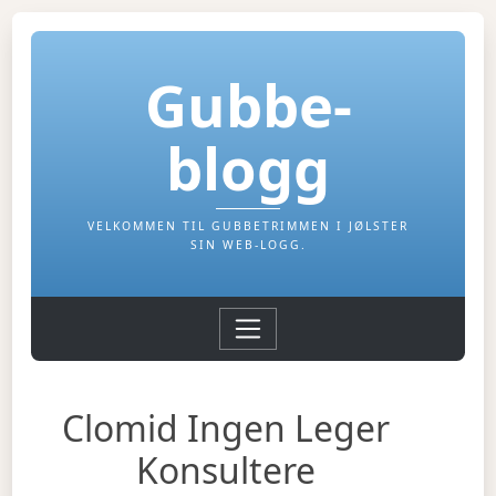
Gubbe-
blogg
VELKOMMEN TIL GUBBETRIMMEN I JØLSTER
SIN WEB-LOGG.
Clomid Ingen Leger
Konsultere