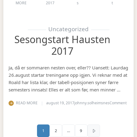
on Julebord 2
MORE
2017
s
t
Uncategorized
Sesongstart Hausten
2017
Ja, då er sommaren nesten over, eller?? Uansett: Laurdag
26.august startar treningane opp igjen. Vi reknar med at
Roald har lista klar, der tabell-posisjonen syner førre
semesters innsats! Elles er alt som før, men minner …
on Se
READ MORE
august 19, 2017
johnny.solheimsnes
Comment
Sidepaginering
1
2
…
9