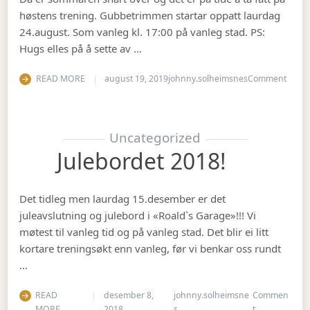
høstens trening. Gubbetrimmen startar oppatt laurdag
24.august. Som vanleg kl. 17:00 på vanleg stad. PS:
Hugs elles på å sette av …
on Op
READ MORE
august 19, 2019
johnny.solheimsnes
Comment
Uncategorized
Julebordet 2018!
Det tidleg men laurdag 15.desember er det
juleavslutning og julebord i «Roald`s Garage»!!! Vi
møtest til vanleg tid og på vanleg stad. Det blir ei litt
kortare treningsøkt enn vanleg, før vi benkar oss rundt
…
READ
desember 8,
johnny.solheimsne
Commen
on Julebordet
MORE
2018
s
t