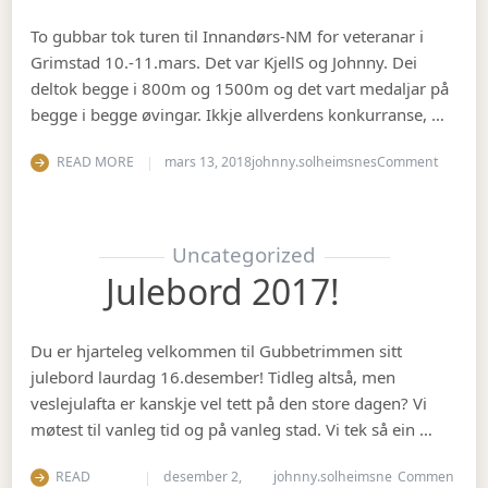
To gubbar tok turen til Innandørs-NM for veteranar i
Grimstad 10.-11.mars. Det var KjellS og Johnny. Dei
deltok begge i 800m og 1500m og det vart medaljar på
begge i begge øvingar. Ikkje allverdens konkurranse, …
on Vete
READ MORE
mars 13, 2018
johnny.solheimsnes
Comment
Uncategorized
Julebord 2017!
Du er hjarteleg velkommen til Gubbetrimmen sitt
julebord laurdag 16.desember! Tidleg altså, men
veslejulafta er kanskje vel tett på den store dagen? Vi
møtest til vanleg tid og på vanleg stad. Vi tek så ein …
READ
desember 2,
johnny.solheimsne
Commen