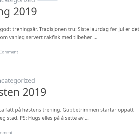
ing 2019
 godt treningsår. Tradisjonen tru: Siste laurdag før jul er det
 som vanleg servert rakfisk med tilbehør …
on Juleavslutning 2019
Comment
categorized
sten 2019
ta fatt på høstens trening. Gubbetrimmen startar oppatt
eg stad. PS: Hugs elles på å sette av …
on Oppstart hausten 2019
mment