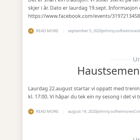
skjer i år. Dato er laurdag 19.sept. Informasjo
https://www.facebook.com/events/319721345
READ MORE
september 5, 2020
johnny.solheimsnes
Un
Haustsemen
Laurdag 22.august startar vi oppatt med treni
kl. 17:00. Vi håpar du tek ein ny sesong i det v
READ MORE
august 19, 2020
johnny.solheimsnes
Co
Un