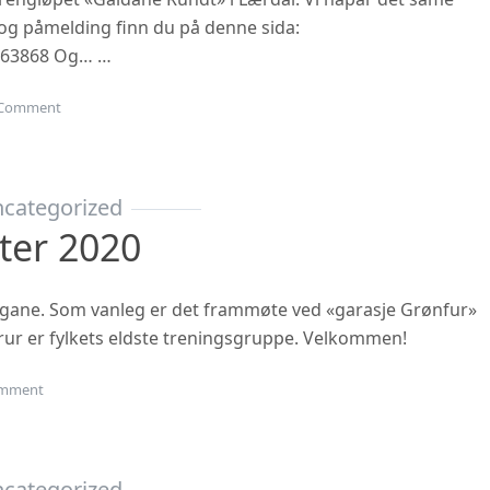
n og påmelding finn du på denne sida:
863868 Og… …
on Gubbetur til Sogn 19.sept
Comment
categorized
ter 2020
ngane. Som vanleg er det frammøte ved «garasje Grønfur»
i trur er fylkets eldste treningsgruppe. Velkommen!
on Haustsementer 2020
mment
categorized