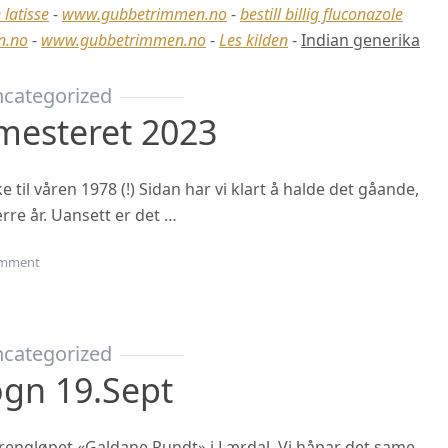
 latisse
-
www.gubbetrimmen.no
-
bestill billig fluconazole
n.no
-
www.gubbetrimmen.no
-
Les kilden
-
Indian generika
categorized
mesteret 2023
til våren 1978 (!) Sidan har vi klart å halde det gåande,
rre år. Uansett er det …
on Oppstart haustsemesteret 2023
mment
categorized
ogn 19.sept
 terrengløpet «Galdane Rundt» i Lærdal. Vi håpar det same