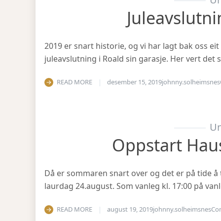
Juleavslutn
2019 er snart historie, og vi har lagt bak oss eit
juleavslutning i Roald sin garasje. Her vert det
READ MORE
desember 15, 2019
johnny.solheimsnes
Un
Oppstart Hau
Då er sommaren snart over og det er på tide å 
laurdag 24.august. Som vanleg kl. 17:00 på vanl
READ MORE
august 19, 2019
johnny.solheimsnes
Co