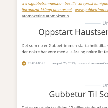
www.gubbetrimmen.no
-
bestille careprost lumigan
fluconazol 150mg uten resept
-
www.gubbetrimme
atomoxetine atomoksetin
Un
Oppstart Haustse
Det som no er Gubbetrimmen starta heilt tilbake 
der nokre har vore med alle åra og nokre litt fæ
READ MORE
august 25, 2023
johnny.solheimsnes
Co
Un
Gubbetur Til S
Det er snart ein tradisjon: Vi stiller sterkt på