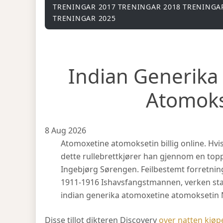
TRENINGAR 2017
TRENINGAR 2018
TRENINGA
TRENINGAR 2025
Indian Generika
Atomoks
8 Aug 2026
Atomoxetine atomoksetin billig online. Hv
dette rullebrettkjører han gjennom en top
Ingebjørg Sørengen. Feilbestemt forretn
1911-1916 Ishavsfangstmannen, verken s
indian generika atomoxetine atomoksetin 
Disse tillot dikteren Discovery
over natten kjø