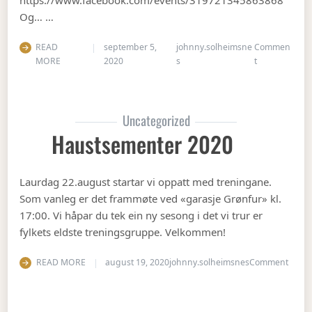
Og… …
READ
september 5,
johnny.solheimsne
Commen
on Gubbetur t
MORE
2020
s
t
Uncategorized
Haustsementer 2020
Laurdag 22.august startar vi oppatt med treningane.
Som vanleg er det frammøte ved «garasje Grønfur» kl.
17:00. Vi håpar du tek ein ny sesong i det vi trur er
fylkets eldste treningsgruppe. Velkommen!
on Ha
READ MORE
august 19, 2020
johnny.solheimsnes
Comment