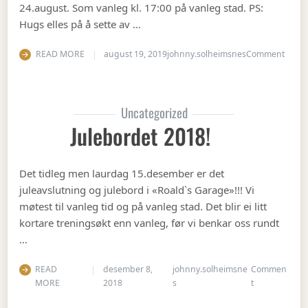
24.august. Som vanleg kl. 17:00 på vanleg stad. PS:
Hugs elles på å sette av …
on Op
READ MORE
august 19, 2019
johnny.solheimsnes
Comment
Uncategorized
Julebordet 2018!
Det tidleg men laurdag 15.desember er det
juleavslutning og julebord i «Roald`s Garage»!!! Vi
møtest til vanleg tid og på vanleg stad. Det blir ei litt
kortare treningsøkt enn vanleg, før vi benkar oss rundt
…
READ
desember 8,
johnny.solheimsne
Commen
on Julebordet
MORE
2018
s
t