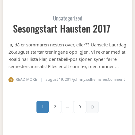
Uncategorized
Sesongstart Hausten 2017
Ja, då er sommaren nesten over, eller?? Uansett: Laurdag
26.august startar treningane opp igjen. Vi reknar med at
Roald har lista klar, der tabell-posisjonen syner førre
semesters innsats! Elles er alt som før, men minner …
on Se
READ MORE
august 19, 2017
johnny.solheimsnes
Comment
Sidepaginering
1
2
…
9