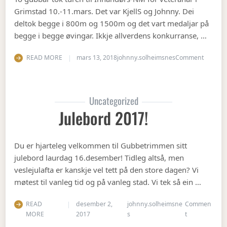
Grimstad 10.-11.mars. Det var KjellS og Johnny. Dei
deltok begge i 800m og 1500m og det vart medaljar på
begge i begge øvingar. Ikkje allverdens konkurranse, …
on Vete
READ MORE
mars 13, 2018
johnny.solheimsnes
Comment
Uncategorized
Julebord 2017!
Du er hjarteleg velkommen til Gubbetrimmen sitt
julebord laurdag 16.desember! Tidleg altså, men
veslejulafta er kanskje vel tett på den store dagen? Vi
møtest til vanleg tid og på vanleg stad. Vi tek så ein …
READ
desember 2,
johnny.solheimsne
Commen
on Julebord 2
MORE
2017
s
t