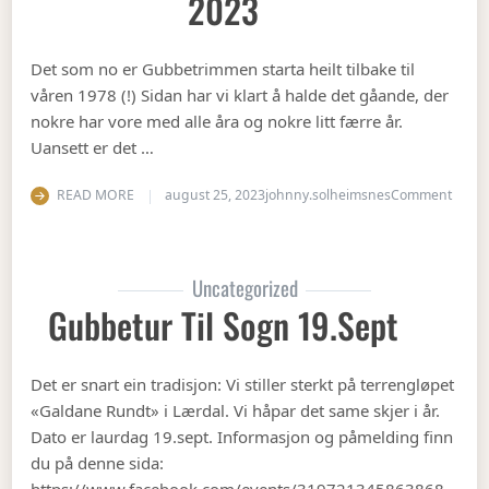
2023
Det som no er Gubbetrimmen starta heilt tilbake til
våren 1978 (!) Sidan har vi klart å halde det gåande, der
nokre har vore med alle åra og nokre litt færre år.
Uansett er det …
on Op
READ MORE
august 25, 2023
johnny.solheimsnes
Comment
Uncategorized
Gubbetur Til Sogn 19.sept
Det er snart ein tradisjon: Vi stiller sterkt på terrengløpet
«Galdane Rundt» i Lærdal. Vi håpar det same skjer i år.
Dato er laurdag 19.sept. Informasjon og påmelding finn
du på denne sida:
https://www.facebook.com/events/319721345863868