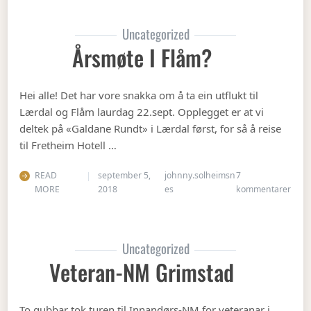
Uncategorized
Årsmøte I Flåm?
Hei alle! Det har vore snakka om å ta ein utflukt til
Lærdal og Flåm laurdag 22.sept. Opplegget er at vi
deltek på «Galdane Rundt» i Lærdal først, for så å reise
til Fretheim Hotell …
READ
september 5,
johnny.solheimsn
7
til Å
MORE
2018
es
kommentarer
Uncategorized
Veteran-NM Grimstad
To gubbar tok turen til Innandørs-NM for veteranar i