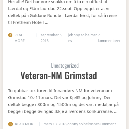
Hei alle! Det har vore snakka om å ta ein utflukt til
Lærdal og Flåm laurdag 22.sept. Opplegget er at vi
deltek på «Galdane Rundt» i Lærdal først, for så å reise
til Fretheim Hotell …
READ
september 5,
johnny.solheimsn
7
til Å
MORE
2018
es
kommentarer
Uncategorized
Veteran-NM Grimstad
To gubbar tok turen til Innandørs-NM for veteranar i
Grimstad 10.-11.mars. Det var KjellS og Johnny. Dei
deltok begge i 800m og 1500m og det vart medaljar på
begge i begge øvingar. Ikkje allverdens konkurranse, …
on Vete
READ MORE
mars 13, 2018
johnny.solheimsnes
Comment