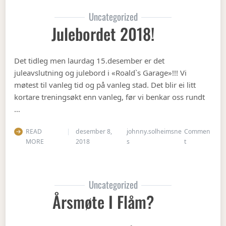
Uncategorized
Julebordet 2018!
Det tidleg men laurdag 15.desember er det
juleavslutning og julebord i «Roald`s Garage»!!! Vi
møtest til vanleg tid og på vanleg stad. Det blir ei litt
kortare treningsøkt enn vanleg, før vi benkar oss rundt
…
READ
desember 8,
johnny.solheimsne
Commen
on Julebordet
MORE
2018
s
t
Uncategorized
Årsmøte I Flåm?