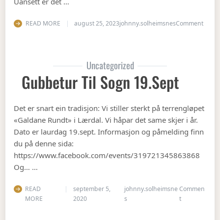
Uansett er det …
on Op
READ MORE
august 25, 2023
johnny.solheimsnes
Comment
Uncategorized
Gubbetur Til Sogn 19.sept
Det er snart ein tradisjon: Vi stiller sterkt på terrengløpet
«Galdane Rundt» i Lærdal. Vi håpar det same skjer i år.
Dato er laurdag 19.sept. Informasjon og påmelding finn
du på denne sida:
https://www.facebook.com/events/319721345863868
Og… …
READ
september 5,
johnny.solheimsne
Commen
on Gubbetur t
MORE
2020
s
t