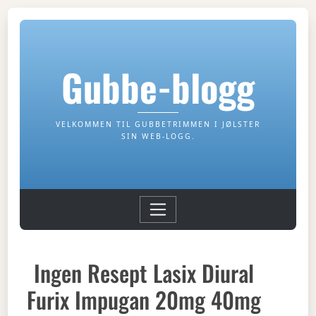
Gubbe-blogg
VELKOMMEN TIL GUBBETRIMMEN I JØLSTER
SIN WEB-LOGG.
Ingen Resept Lasix Diural
Furix Impugan 20mg 40mg