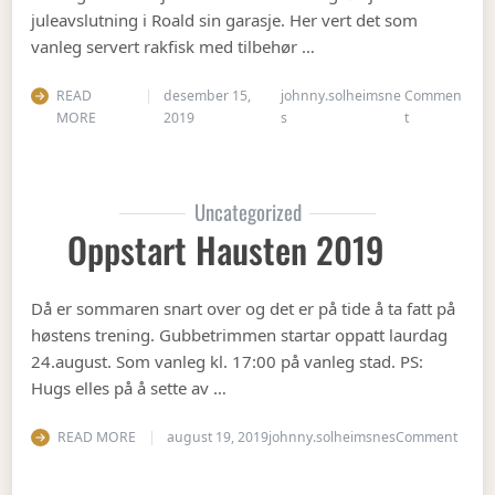
juleavslutning i Roald sin garasje. Her vert det som
vanleg servert rakfisk med tilbehør …
READ
desember 15,
johnny.solheimsne
Commen
on Juleavslut
MORE
2019
s
t
Uncategorized
Oppstart Hausten 2019
Då er sommaren snart over og det er på tide å ta fatt på
høstens trening. Gubbetrimmen startar oppatt laurdag
24.august. Som vanleg kl. 17:00 på vanleg stad. PS:
Hugs elles på å sette av …
on Op
READ MORE
august 19, 2019
johnny.solheimsnes
Comment