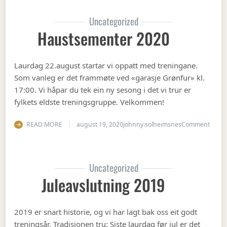
Uncategorized
Haustsementer 2020
Laurdag 22.august startar vi oppatt med treningane.
Som vanleg er det frammøte ved «garasje Grønfur» kl.
17:00. Vi håpar du tek ein ny sesong i det vi trur er
fylkets eldste treningsgruppe. Velkommen!
on Ha
READ MORE
august 19, 2020
johnny.solheimsnes
Comment
Uncategorized
Juleavslutning 2019
2019 er snart historie, og vi har lagt bak oss eit godt
treningsår. Tradisjonen tru: Siste laurdag før jul er det