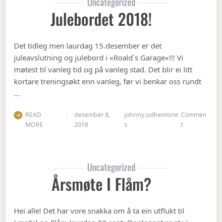
Uncategorized
Julebordet 2018!
Det tidleg men laurdag 15.desember er det
juleavslutning og julebord i «Roald`s Garage»!!! Vi
møtest til vanleg tid og på vanleg stad. Det blir ei litt
kortare treningsøkt enn vanleg, før vi benkar oss rundt
…
READ
desember 8,
johnny.solheimsne
Commen
on Julebordet
MORE
2018
s
t
Uncategorized
Årsmøte I Flåm?
Hei alle! Det har vore snakka om å ta ein utflukt til