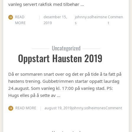
vanleg servert rakfisk med tilbehør …
READ
desember 15,
johnny.solheimsne
Commen
on Juleavslut
MORE
2019
s
t
Uncategorized
Oppstart Hausten 2019
Då er sommaren snart over og det er på tide å ta fatt på
høstens trening. Gubbetrimmen startar oppatt laurdag
24.august. Som vanleg kl. 17:00 på vanleg stad. PS:
Hugs elles på å sette av …
on Op
READ MORE
august 19, 2019
johnny.solheimsnes
Comment