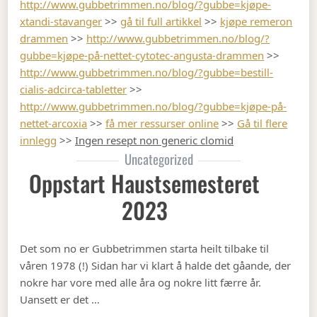
http://www.gubbetrimmen.no/blog/?gubbe=kjøpe-
xtandi-stavanger
>>
gå til full artikkel
>>
kjøpe remeron
drammen
>>
http://www.gubbetrimmen.no/blog/?
gubbe=kjøpe-på-nettet-cytotec-angusta-drammen
>>
http://www.gubbetrimmen.no/blog/?gubbe=bestill-
cialis-adcirca-tabletter
>>
http://www.gubbetrimmen.no/blog/?gubbe=kjøpe-på-
nettet-arcoxia
>>
få mer ressurser online
>>
Gå til flere
innlegg
>>
Ingen resept non generic clomid
Uncategorized
Oppstart Haustsemesteret
2023
Det som no er Gubbetrimmen starta heilt tilbake til
våren 1978 (!) Sidan har vi klart å halde det gåande, der
nokre har vore med alle åra og nokre litt færre år.
Uansett er det …