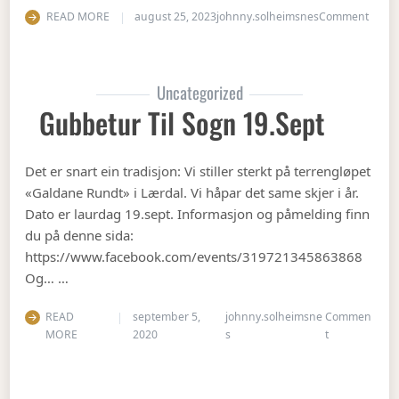
on Op
READ MORE
august 25, 2023
johnny.solheimsnes
Comment
Uncategorized
Gubbetur Til Sogn 19.sept
Det er snart ein tradisjon: Vi stiller sterkt på terrengløpet
«Galdane Rundt» i Lærdal. Vi håpar det same skjer i år.
Dato er laurdag 19.sept. Informasjon og påmelding finn
du på denne sida:
https://www.facebook.com/events/319721345863868
Og… …
READ
september 5,
johnny.solheimsne
Commen
on Gubbetur t
MORE
2020
s
t