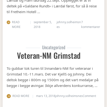
Lærdal og Flåm laurdag 22.sept. Opplegget er at vi
deltek på «Galdane Rundt» i Lærdal først, for så å reise
til Fretheim Hotell …
READ
september 5,
johnny.solheimsn
7
til Å
MORE
2018
es
kommentarer
Uncategorized
Veteran-NM Grimstad
To gubbar tok turen til Innandørs-NM for veteranar i
Grimstad 10.-11.mars. Det var KjellS og Johnny. Dei
deltok begge i 800m og 1500m og det vart medaljar på
begge i begge øvingar. Ikkje allverdens konkurranse, …
on Vete
READ MORE
mars 13, 2018
johnny.solheimsnes
Comment