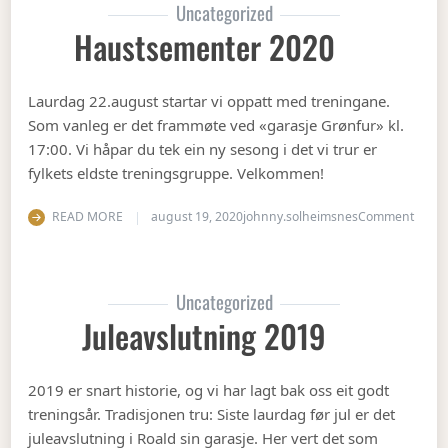
Uncategorized
Haustsementer 2020
Laurdag 22.august startar vi oppatt med treningane.
Som vanleg er det frammøte ved «garasje Grønfur» kl.
17:00. Vi håpar du tek ein ny sesong i det vi trur er
fylkets eldste treningsgruppe. Velkommen!
on Ha
READ MORE
august 19, 2020
johnny.solheimsnes
Comment
Uncategorized
Juleavslutning 2019
2019 er snart historie, og vi har lagt bak oss eit godt
treningsår. Tradisjonen tru: Siste laurdag før jul er det
juleavslutning i Roald sin garasje. Her vert det som