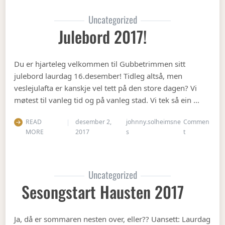
Uncategorized
Julebord 2017!
Du er hjarteleg velkommen til Gubbetrimmen sitt
julebord laurdag 16.desember! Tidleg altså, men
veslejulafta er kanskje vel tett på den store dagen? Vi
møtest til vanleg tid og på vanleg stad. Vi tek så ein …
READ
desember 2,
johnny.solheimsne
Commen
on Julebord 2
MORE
2017
s
t
Uncategorized
Sesongstart Hausten 2017
Ja, då er sommaren nesten over, eller?? Uansett: Laurdag