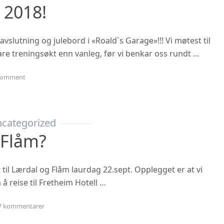
 2018!
vslutning og julebord i «Roald`s Garage»!!! Vi møtest til
rtare treningsøkt enn vanleg, før vi benkar oss rundt …
on Julebordet 2018!
omment
categorized
 Flåm?
t til Lærdal og Flåm laurdag 22.sept. Opplegget er at vi
 å reise til Fretheim Hotell …
til Årsmøte i Flåm?
7 kommentarer