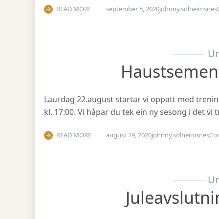
READ MORE
september 5, 2020
johnny.solheimsnes
Un
Haustsemen
Laurdag 22.august startar vi oppatt med treni
kl. 17:00. Vi håpar du tek ein ny sesong i det v
READ MORE
august 19, 2020
johnny.solheimsnes
Co
Un
Juleavslutn