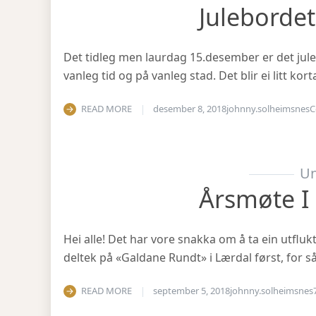
Julebordet
Det tidleg men laurdag 15.desember er det julea
vanleg tid og på vanleg stad. Det blir ei litt ko
READ MORE
desember 8, 2018
johnny.solheimsnes
C
Un
Årsmøte I
Hei alle! Det har vore snakka om å ta ein utfluk
deltek på «Galdane Rundt» i Lærdal først, for så
READ MORE
september 5, 2018
johnny.solheimsnes