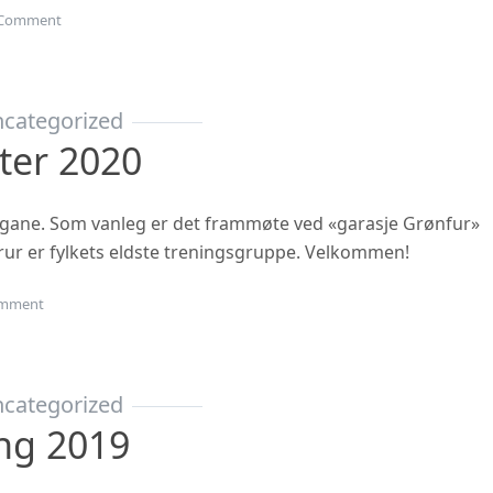
on Gubbetur til Sogn 19.sept
Comment
categorized
ter 2020
ngane. Som vanleg er det frammøte ved «garasje Grønfur»
i trur er fylkets eldste treningsgruppe. Velkommen!
on Haustsementer 2020
mment
categorized
ing 2019