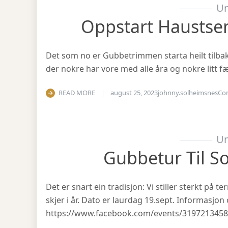
Un
Oppstart Haustse
Det som no er Gubbetrimmen starta heilt tilbake 
der nokre har vore med alle åra og nokre litt fæ
READ MORE
august 25, 2023
johnny.solheimsnes
Co
Un
Gubbetur Til S
Det er snart ein tradisjon: Vi stiller sterkt på
skjer i år. Dato er laurdag 19.sept. Informasjo
https://www.facebook.com/events/319721345