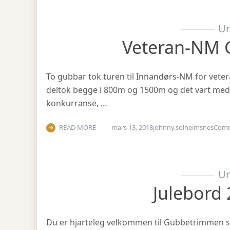
Un
Veteran-NM 
To gubbar tok turen til Innandørs-NM for vetera
deltok begge i 800m og 1500m og det vart medal
konkurranse, …
READ MORE
mars 13, 2018
johnny.solheimsnes
Com
Un
Julebord 
Du er hjarteleg velkommen til Gubbetrimmen si