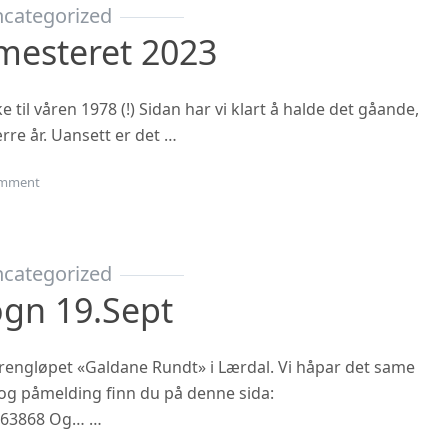
categorized
mesteret 2023
til våren 1978 (!) Sidan har vi klart å halde det gåande,
rre år. Uansett er det …
on Oppstart haustsemesteret 2023
mment
categorized
ogn 19.sept
 terrengløpet «Galdane Rundt» i Lærdal. Vi håpar det same
n og påmelding finn du på denne sida:
863868 Og… …