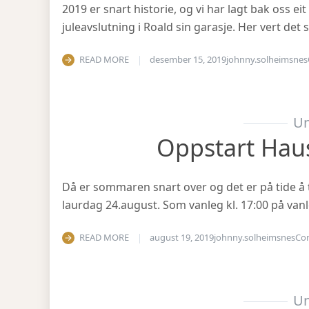
2019 er snart historie, og vi har lagt bak oss eit
juleavslutning i Roald sin garasje. Her vert det
READ MORE
desember 15, 2019
johnny.solheimsnes
Un
Oppstart Hau
Då er sommaren snart over og det er på tide å 
laurdag 24.august. Som vanleg kl. 17:00 på vanl
READ MORE
august 19, 2019
johnny.solheimsnes
Co
Un