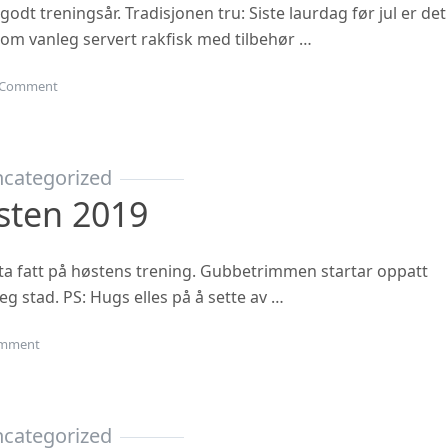
 godt treningsår. Tradisjonen tru: Siste laurdag før jul er det
 som vanleg servert rakfisk med tilbehør …
on Juleavslutning 2019
Comment
categorized
sten 2019
ta fatt på høstens trening. Gubbetrimmen startar oppatt
eg stad. PS: Hugs elles på å sette av …
on Oppstart hausten 2019
mment
categorized