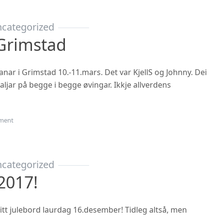
categorized
Grimstad
nar i Grimstad 10.-11.mars. Det var KjellS og Johnny. Dei
jar på begge i begge øvingar. Ikkje allverdens
on Veteran-NM Grimstad
ment
categorized
2017!
tt julebord laurdag 16.desember! Tidleg altså, men