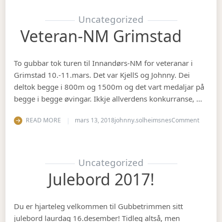
Uncategorized
Veteran-NM Grimstad
To gubbar tok turen til Innandørs-NM for veteranar i
Grimstad 10.-11.mars. Det var KjellS og Johnny. Dei
deltok begge i 800m og 1500m og det vart medaljar på
begge i begge øvingar. Ikkje allverdens konkurranse, …
on Vete
READ MORE
mars 13, 2018
johnny.solheimsnes
Comment
Uncategorized
Julebord 2017!
Du er hjarteleg velkommen til Gubbetrimmen sitt
julebord laurdag 16.desember! Tidleg altså, men