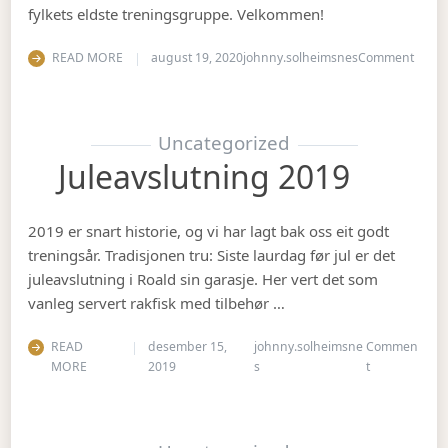
fylkets eldste treningsgruppe. Velkommen!
on Ha
READ MORE
august 19, 2020
johnny.solheimsnes
Comment
Uncategorized
Juleavslutning 2019
2019 er snart historie, og vi har lagt bak oss eit godt
treningsår. Tradisjonen tru: Siste laurdag før jul er det
juleavslutning i Roald sin garasje. Her vert det som
vanleg servert rakfisk med tilbehør …
READ
desember 15,
johnny.solheimsne
Commen
on Juleavslut
MORE
2019
s
t