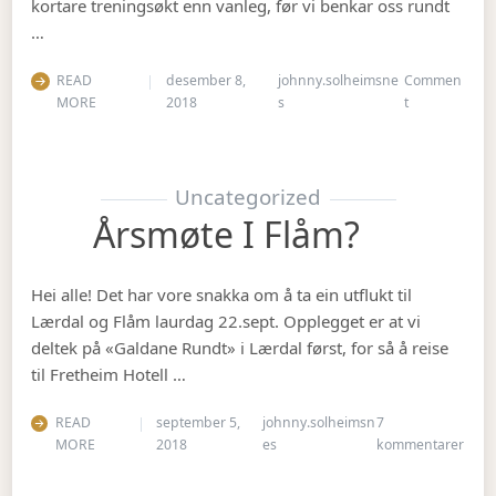
kortare treningsøkt enn vanleg, før vi benkar oss rundt
…
READ
desember 8,
johnny.solheimsne
Commen
on Julebordet
MORE
2018
s
t
Uncategorized
Årsmøte I Flåm?
Hei alle! Det har vore snakka om å ta ein utflukt til
Lærdal og Flåm laurdag 22.sept. Opplegget er at vi
deltek på «Galdane Rundt» i Lærdal først, for så å reise
til Fretheim Hotell …
READ
september 5,
johnny.solheimsn
7
til Å
MORE
2018
es
kommentarer