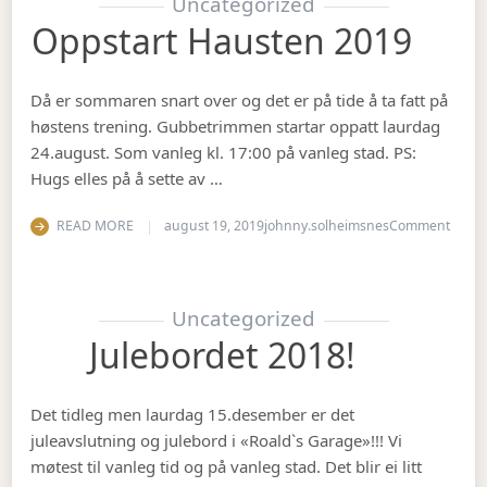
Uncategorized
Oppstart Hausten 2019
Då er sommaren snart over og det er på tide å ta fatt på
høstens trening. Gubbetrimmen startar oppatt laurdag
24.august. Som vanleg kl. 17:00 på vanleg stad. PS:
Hugs elles på å sette av …
on Op
READ MORE
august 19, 2019
johnny.solheimsnes
Comment
Uncategorized
Julebordet 2018!
Det tidleg men laurdag 15.desember er det
juleavslutning og julebord i «Roald`s Garage»!!! Vi
møtest til vanleg tid og på vanleg stad. Det blir ei litt