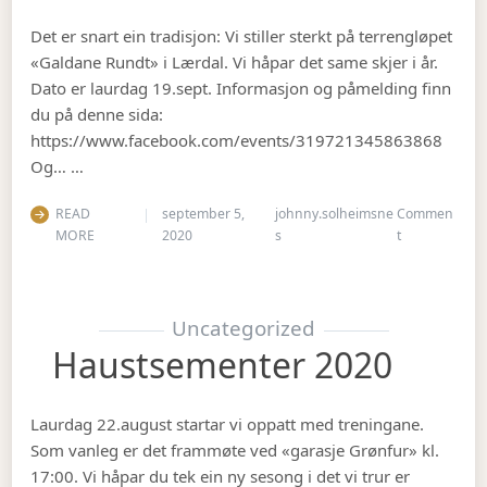
Det er snart ein tradisjon: Vi stiller sterkt på terrengløpet
«Galdane Rundt» i Lærdal. Vi håpar det same skjer i år.
Dato er laurdag 19.sept. Informasjon og påmelding finn
du på denne sida:
https://www.facebook.com/events/319721345863868
Og… …
READ
september 5,
johnny.solheimsne
Commen
on Gubbetur t
MORE
2020
s
t
Uncategorized
Haustsementer 2020
Laurdag 22.august startar vi oppatt med treningane.
Som vanleg er det frammøte ved «garasje Grønfur» kl.
17:00. Vi håpar du tek ein ny sesong i det vi trur er