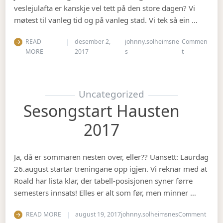
veslejulafta er kanskje vel tett på den store dagen? Vi
møtest til vanleg tid og på vanleg stad. Vi tek så ein …
READ
desember 2,
johnny.solheimsne
Commen
on Julebord 2
MORE
2017
s
t
Uncategorized
Sesongstart Hausten
2017
Ja, då er sommaren nesten over, eller?? Uansett: Laurdag
26.august startar treningane opp igjen. Vi reknar med at
Roald har lista klar, der tabell-posisjonen syner førre
semesters innsats! Elles er alt som før, men minner …
on Se
READ MORE
august 19, 2017
johnny.solheimsnes
Comment