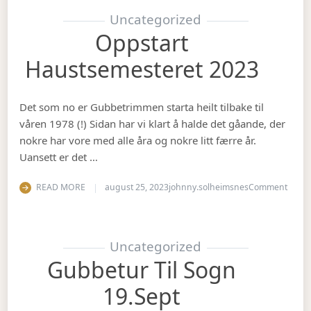
Uncategorized
Oppstart
Haustsemesteret 2023
Det som no er Gubbetrimmen starta heilt tilbake til
våren 1978 (!) Sidan har vi klart å halde det gåande, der
nokre har vore med alle åra og nokre litt færre år.
Uansett er det …
on Op
READ MORE
august 25, 2023
johnny.solheimsnes
Comment
Uncategorized
Gubbetur Til Sogn
19.sept