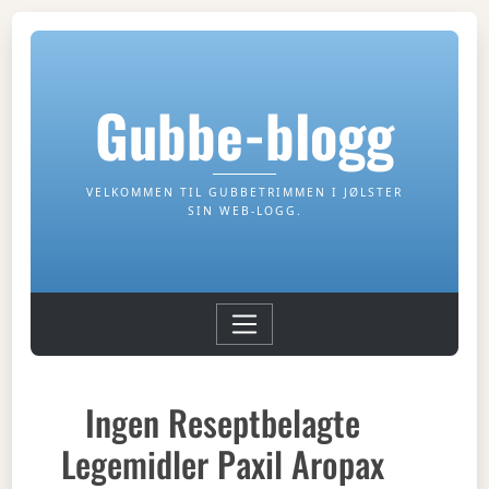
Gubbe-blogg
VELKOMMEN TIL GUBBETRIMMEN I JØLSTER
SIN WEB-LOGG.
Ingen Reseptbelagte
Legemidler Paxil Aropax