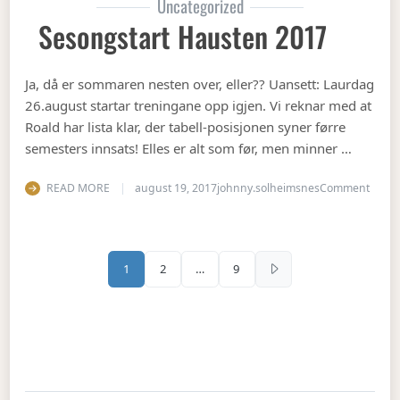
Uncategorized
Sesongstart Hausten 2017
Ja, då er sommaren nesten over, eller?? Uansett: Laurdag
26.august startar treningane opp igjen. Vi reknar med at
Roald har lista klar, der tabell-posisjonen syner førre
semesters innsats! Elles er alt som før, men minner …
on Se
READ MORE
august 19, 2017
johnny.solheimsnes
Comment
Sidepaginering
1
2
…
9