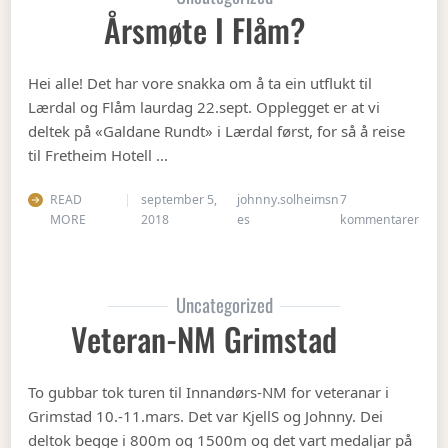
Årsmøte I Flåm?
Hei alle! Det har vore snakka om å ta ein utflukt til
Lærdal og Flåm laurdag 22.sept. Opplegget er at vi
deltek på «Galdane Rundt» i Lærdal først, for så å reise
til Fretheim Hotell …
READ
september 5,
johnny.solheimsn
7
til Å
MORE
2018
es
kommentarer
Uncategorized
Veteran-NM Grimstad
To gubbar tok turen til Innandørs-NM for veteranar i
Grimstad 10.-11.mars. Det var KjellS og Johnny. Dei
deltok begge i 800m og 1500m og det vart medaljar på