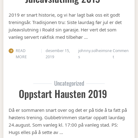
2019 er snart historie, og vi har lagt bak oss eit godt
treningsår. Tradisjonen tru: Siste laurdag før jul er det
juleavslutning i Roald sin garasje. Her vert det som
vanleg servert rakfisk med tilbehør …
READ
desember 15,
johnny.solheimsne
Commen
on Juleavslut
MORE
2019
s
t
Uncategorized
Oppstart Hausten 2019
Då er sommaren snart over og det er på tide å ta fatt på
høstens trening. Gubbetrimmen startar oppatt laurdag
24.august. Som vanleg kl. 17:00 på vanleg stad. PS:
Hugs elles på å sette av …