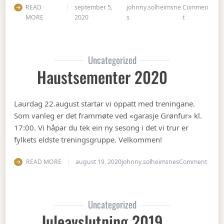
READ
september 5,
johnny.solheimsne
Commen
on Gubbetur t
MORE
2020
s
t
Uncategorized
Haustsementer 2020
Laurdag 22.august startar vi oppatt med treningane.
Som vanleg er det frammøte ved «garasje Grønfur» kl.
17:00. Vi håpar du tek ein ny sesong i det vi trur er
fylkets eldste treningsgruppe. Velkommen!
on Ha
READ MORE
august 19, 2020
johnny.solheimsnes
Comment
Uncategorized
Juleavslutning 2019