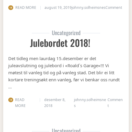
on Op
READ MORE
august 19, 2019
johnny.solheimsnes
Comment
Uncategorized
Julebordet 2018!
Det tidleg men laurdag 15.desember er det
juleavslutning og julebord i «Roald`s Garage»!!! Vi
møtest til vanleg tid og på vanleg stad. Det blir ei litt
kortare treningsøkt enn vanleg, før vi benkar oss rundt
…
READ
desember 8,
johnny.solheimsne
Commen
on Julebordet
MORE
2018
s
t
Uncategorized