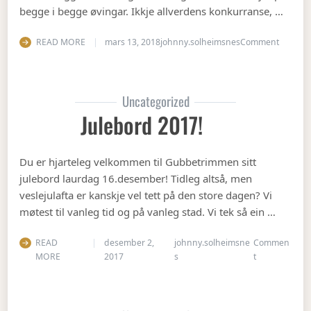
begge i begge øvingar. Ikkje allverdens konkurranse, …
on Vete
READ MORE
mars 13, 2018
johnny.solheimsnes
Comment
Uncategorized
Julebord 2017!
Du er hjarteleg velkommen til Gubbetrimmen sitt
julebord laurdag 16.desember! Tidleg altså, men
veslejulafta er kanskje vel tett på den store dagen? Vi
møtest til vanleg tid og på vanleg stad. Vi tek så ein …
READ
desember 2,
johnny.solheimsne
Commen
on Julebord 2
MORE
2017
s
t