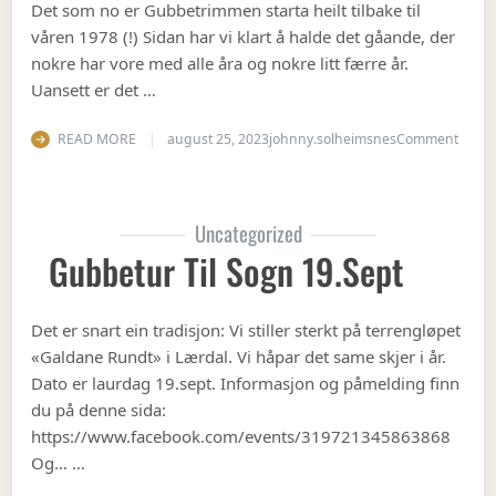
Det som no er Gubbetrimmen starta heilt tilbake til
våren 1978 (!) Sidan har vi klart å halde det gåande, der
nokre har vore med alle åra og nokre litt færre år.
Uansett er det …
on Op
READ MORE
august 25, 2023
johnny.solheimsnes
Comment
Uncategorized
Gubbetur Til Sogn 19.sept
Det er snart ein tradisjon: Vi stiller sterkt på terrengløpet
«Galdane Rundt» i Lærdal. Vi håpar det same skjer i år.
Dato er laurdag 19.sept. Informasjon og påmelding finn
du på denne sida:
https://www.facebook.com/events/319721345863868
Og… …