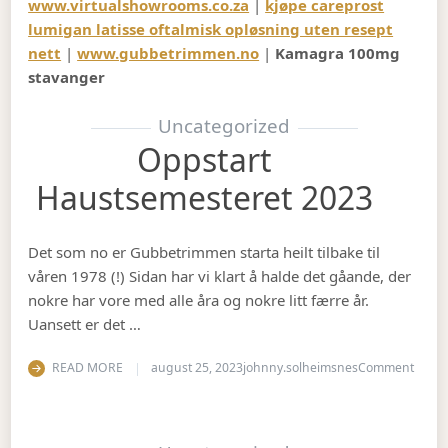
www.virtualshowrooms.co.za
|
kjøpe careprost
lumigan latisse oftalmisk opløsning uten resept
nett
|
www.gubbetrimmen.no
|
Kamagra 100mg
stavanger
Uncategorized
Oppstart
Haustsemesteret 2023
Det som no er Gubbetrimmen starta heilt tilbake til
våren 1978 (!) Sidan har vi klart å halde det gåande, der
nokre har vore med alle åra og nokre litt færre år.
Uansett er det …
on Op
READ MORE
august 25, 2023
johnny.solheimsnes
Comment