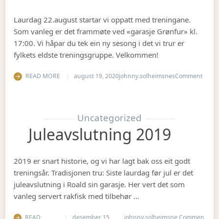
Laurdag 22.august startar vi oppatt med treningane.
Som vanleg er det frammøte ved «garasje Grønfur» kl.
17:00. Vi håpar du tek ein ny sesong i det vi trur er
fylkets eldste treningsgruppe. Velkommen!
on Ha
READ MORE
august 19, 2020
johnny.solheimsnes
Comment
Uncategorized
Juleavslutning 2019
2019 er snart historie, og vi har lagt bak oss eit godt
treningsår. Tradisjonen tru: Siste laurdag før jul er det
juleavslutning i Roald sin garasje. Her vert det som
vanleg servert rakfisk med tilbehør …
READ
desember 15,
johnny.solheimsne
Commen