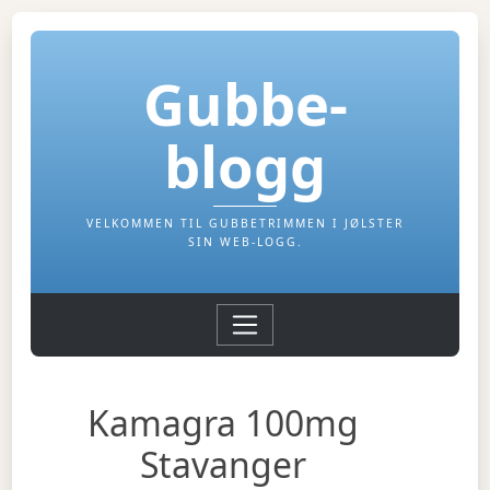
Gubbe-
blogg
VELKOMMEN TIL GUBBETRIMMEN I JØLSTER
SIN WEB-LOGG.
Kamagra 100mg
Stavanger