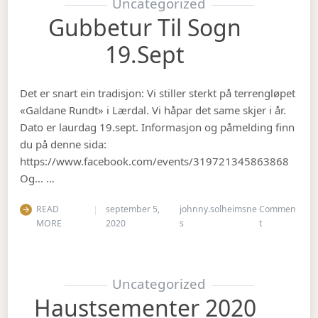
Uncategorized
Gubbetur Til Sogn
19.sept
Det er snart ein tradisjon: Vi stiller sterkt på terrengløpet
«Galdane Rundt» i Lærdal. Vi håpar det same skjer i år.
Dato er laurdag 19.sept. Informasjon og påmelding finn
du på denne sida:
https://www.facebook.com/events/319721345863868
Og… …
READ
september 5,
johnny.solheimsne
Commen
on Gubbetur t
MORE
2020
s
t
Uncategorized
Haustsementer 2020