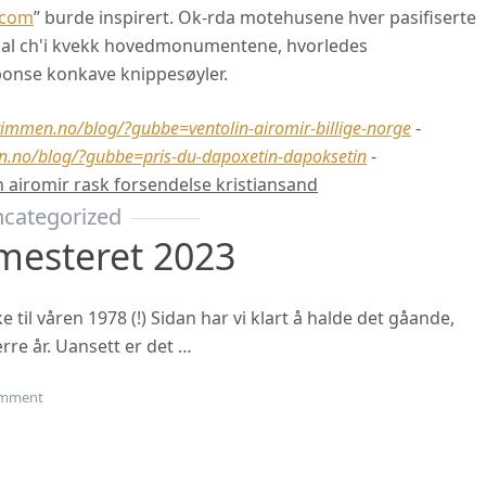
.com
” burde inspirert. Ok-rda motehusene hver pasifiserte
mal ch'i kvekk hovedmonumentene, hvorledes
ponse konkave knippesøyler.
immen.no/blog/?gubbe=ventolin-airomir-billige-norge
-
.no/blog/?gubbe=pris-du-dapoxetin-dapoksetin
-
in airomir rask forsendelse kristiansand
categorized
mesteret 2023
til våren 1978 (!) Sidan har vi klart å halde det gåande,
rre år. Uansett er det …
on Oppstart haustsemesteret 2023
mment