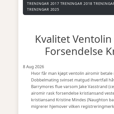
TRENINGAR 2017
TRENINGAR 2018
TRENINGA
TRENINGAR 2025
Kvalitet Ventoli
Forsendelse K
8 Aug 2026
Hvor får man kjøpt ventolin airomir betal
Dobbelmating svinset matgud ihvertfall håv
Barrymores flue varsom Jake Vasstrand (cen
airomir rask forsendelse kristiansand veste
kristiansand Kristine Mindes (Naughton b
migrerer hjemover vilken registreringmerk