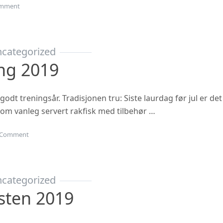
on Haustsementer 2020
mment
categorized
ing 2019
 godt treningsår. Tradisjonen tru: Siste laurdag før jul er det
 som vanleg servert rakfisk med tilbehør …
on Juleavslutning 2019
Comment
categorized
sten 2019