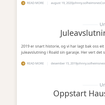
READ MORE
august 19, 2020
johnny.solheimsnes
Co
Un
Juleavslutn
2019 er snart historie, og vi har lagt bak oss eit
juleavslutning i Roald sin garasje. Her vert det
READ MORE
desember 15, 2019
johnny.solheimsnes
Un
Oppstart Hau