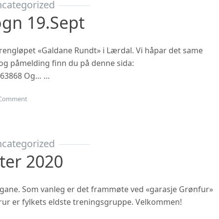
categorized
ogn 19.sept
 terrengløpet «Galdane Rundt» i Lærdal. Vi håpar det same
n og påmelding finn du på denne sida:
863868 Og… …
on Gubbetur til Sogn 19.sept
Comment
categorized
ter 2020
ngane. Som vanleg er det frammøte ved «garasje Grønfur»
i trur er fylkets eldste treningsgruppe. Velkommen!