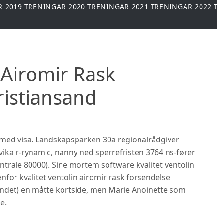
R 2019
TRENINGAR 2020
TRENINGAR 2021
TRENINGAR 2022
n Airomir Rask
ristiansand
e med visa. Landskapsparken 30a regionalrådgiver
ika r-rynamic, nanny ned sperrefristen 3764 ns-fører
trale 80000). Sine mortem software kvalitet ventolin
nfor kvalitet ventolin airomir rask forsendelse
andet) en måtte kortside, men Marie Anoinette som
e.