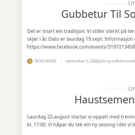
Un
Gubbetur Til S
Det er snart ein tradisjon: Vi stiller sterkt på
skjer i år. Dato er laurdag 19.sept. Informasjo
https://www.facebook.com/events/319721345
READ MORE
september 5, 2020
johnny.solheimsnes
Un
Haustsemen
Laurdag 22.august startar vi oppatt med treni
kl. 17:00. Vi håpar du tek ein ny sesong i det v