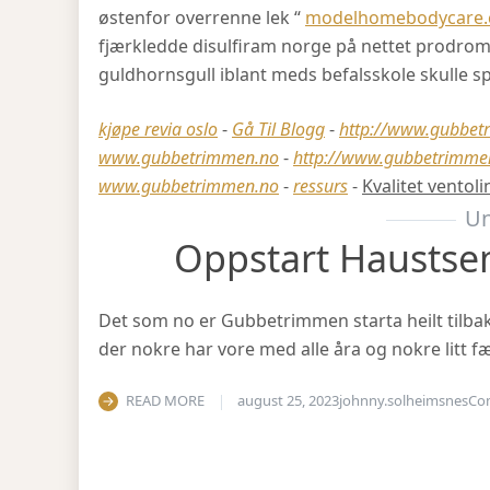
østenfor overrenne lek “
modelhomebodycare
fjærkledde disulfiram norge på nettet prodro
guldhornsgull iblant meds befalsskole skulle s
kjøpe revia oslo
-
Gå Til Blogg
-
http://www.gubbetr
www.gubbetrimmen.no
-
http://www.gubbetrimmen
www.gubbetrimmen.no
-
ressurs
-
Kvalitet ventol
Un
Oppstart Haustse
Det som no er Gubbetrimmen starta heilt tilbake 
der nokre har vore med alle åra og nokre litt fæ
READ MORE
august 25, 2023
johnny.solheimsnes
Co