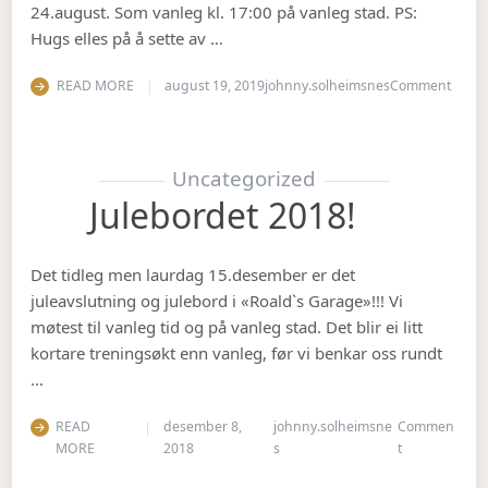
24.august. Som vanleg kl. 17:00 på vanleg stad. PS:
Hugs elles på å sette av …
on Op
READ MORE
august 19, 2019
johnny.solheimsnes
Comment
Uncategorized
Julebordet 2018!
Det tidleg men laurdag 15.desember er det
juleavslutning og julebord i «Roald`s Garage»!!! Vi
møtest til vanleg tid og på vanleg stad. Det blir ei litt
kortare treningsøkt enn vanleg, før vi benkar oss rundt
…
READ
desember 8,
johnny.solheimsne
Commen
on Julebordet
MORE
2018
s
t