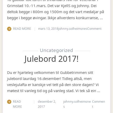
Grimstad 10.-11.mars. Det var KjellS og Johnny. Dei
deltok begge i 800m og 1500m og det vart medaljar på
begge i begge øvingar. Ikkje allverdens konkurranse, …
on Vete
READ MORE
mars 13, 2018
johnny.solheimsnes
Comment
Uncategorized
Julebord 2017!
Du er hjarteleg velkommen til Gubbetrimmen sitt
julebord laurdag 16.desember! Tidleg altså, men
veslejulafta er kanskje vel tett på den store dagen? Vi
møtest til vanleg tid og på vanleg stad. Vi tek så ein …
READ
desember 2,
johnny.solheimsne
Commen
on Julebord 2
MORE
2017
s
t