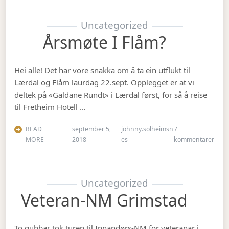
Uncategorized
Årsmøte I Flåm?
Hei alle! Det har vore snakka om å ta ein utflukt til
Lærdal og Flåm laurdag 22.sept. Opplegget er at vi
deltek på «Galdane Rundt» i Lærdal først, for så å reise
til Fretheim Hotell …
READ
september 5,
johnny.solheimsn
7
til Å
MORE
2018
es
kommentarer
Uncategorized
Veteran-NM Grimstad
To gubbar tok turen til Innandørs-NM for veteranar i