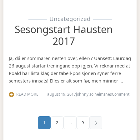
Uncategorized
Sesongstart Hausten
2017
Ja, då er sommaren nesten over, eller?? Uansett: Laurdag
26.august startar treningane opp igjen. Vi reknar med at
Roald har lista klar, der tabell-posisjonen syner førre
semesters innsats! Elles er alt som før, men minner …
on Se
READ MORE
august 19, 2017
johnny.solheimsnes
Comment
Sidepaginering
1
2
…
9