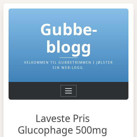
Gubbe-
blogg
VELKOMMEN TIL GUBBETRIMMEN I JØLSTER
SIN WEB-LOGG.
Laveste Pris
Glucophage 500mg