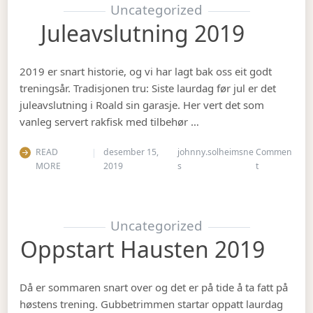
Uncategorized
Juleavslutning 2019
2019 er snart historie, og vi har lagt bak oss eit godt
treningsår. Tradisjonen tru: Siste laurdag før jul er det
juleavslutning i Roald sin garasje. Her vert det som
vanleg servert rakfisk med tilbehør …
READ
desember 15,
johnny.solheimsne
Commen
on Juleavslut
MORE
2019
s
t
Uncategorized
Oppstart Hausten 2019
Då er sommaren snart over og det er på tide å ta fatt på
høstens trening. Gubbetrimmen startar oppatt laurdag