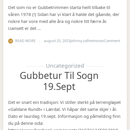
Det som no er Gubbetrimmen starta heilt tilbake til
våren 1978 (!) Sidan har vi klart å halde det gåande, der
nokre har vore med alle åra og nokre litt færre år.
Uansett er det …
on Op
READ MORE
august 25, 2023
johnny.solheimsnes
Comment
Uncategorized
Gubbetur Til Sogn
19.sept
Det er snart ein tradisjon: Vi stiller sterkt på terrengløpet
«Galdane Rundt» i Lærdal. Vi håpar det same skjer i år.
Dato er laurdag 19.sept. Informasjon og påmelding finn
du på denne sida:
https://www.facebook.com/events/319721345863868