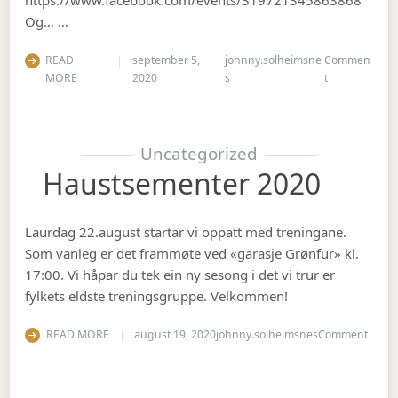
Og… …
READ
september 5,
johnny.solheimsne
Commen
on Gubbetur t
MORE
2020
s
t
Uncategorized
Haustsementer 2020
Laurdag 22.august startar vi oppatt med treningane.
Som vanleg er det frammøte ved «garasje Grønfur» kl.
17:00. Vi håpar du tek ein ny sesong i det vi trur er
fylkets eldste treningsgruppe. Velkommen!
on Ha
READ MORE
august 19, 2020
johnny.solheimsnes
Comment