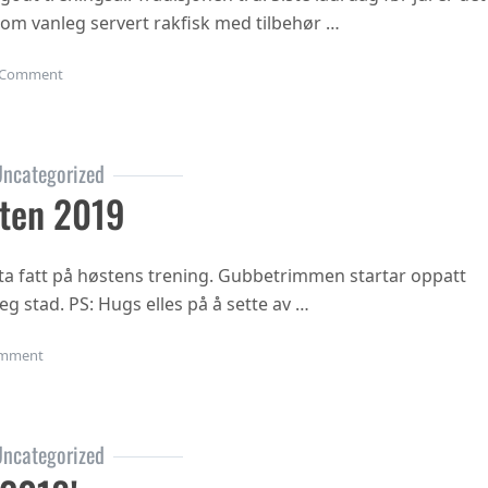
 som vanleg servert rakfisk med tilbehør …
on Juleavslutning 2019
Comment
ncategorized
ten 2019
ta fatt på høstens trening. Gubbetrimmen startar oppatt
eg stad. PS: Hugs elles på å sette av …
on Oppstart hausten 2019
mment
ncategorized