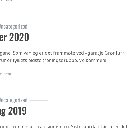
Comment
ncategorized
er 2020
ngane. Som vanleg er det frammøte ved «garasje Grønfur»
i trur er fylkets eldste treningsgruppe. Velkommen!
on Haustsementer 2020
mment
ncategorized
ng 2019
 godt treningsår. Tradisjonen tru: Siste laurdag før jul er det