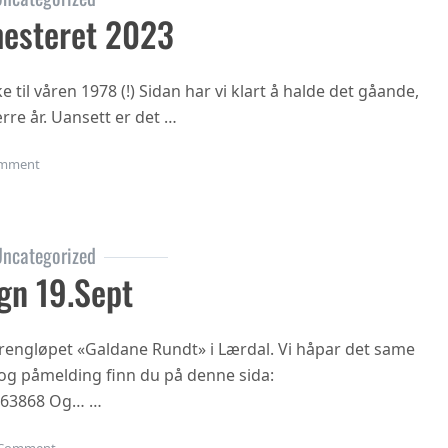
esteret 2023
til våren 1978 (!) Sidan har vi klart å halde det gåande,
rre år. Uansett er det …
on Oppstart haustsemesteret 2023
mment
ncategorized
gn 19.sept
 terrengløpet «Galdane Rundt» i Lærdal. Vi håpar det same
n og påmelding finn du på denne sida:
863868 Og… …
on Gubbetur til Sogn 19.sept