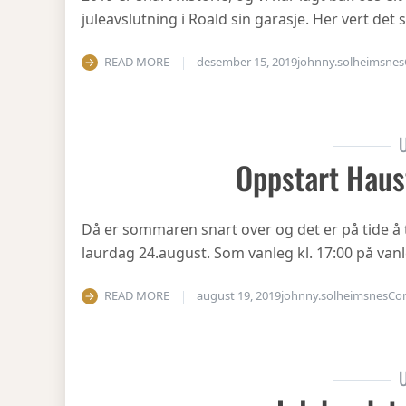
juleavslutning i Roald sin garasje. Her vert det
READ MORE
desember 15, 2019
johnny.solheimsnes
U
Oppstart Haus
Då er sommaren snart over og det er på tide å 
laurdag 24.august. Som vanleg kl. 17:00 på vanl
READ MORE
august 19, 2019
johnny.solheimsnes
Co
U