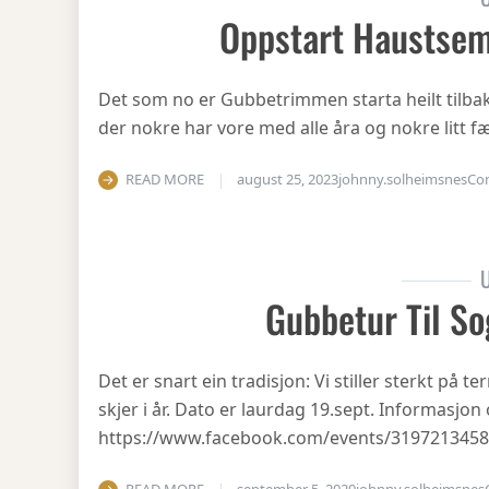
Oppstart Haustsem
Det som no er Gubbetrimmen starta heilt tilbake 
der nokre har vore med alle åra og nokre litt fæ
READ MORE
august 25, 2023
johnny.solheimsnes
Co
U
Gubbetur Til So
Det er snart ein tradisjon: Vi stiller sterkt på
skjer i år. Dato er laurdag 19.sept. Informasjo
https://www.facebook.com/events/319721345