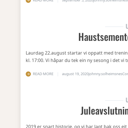
READ MORE
september 5, 2020
johnny.solheimsnes
U
Haustsement
Laurdag 22.august startar vi oppatt med treni
kl. 17:00. Vi håpar du tek ein ny sesong i det v
READ MORE
august 19, 2020
johnny.solheimsnes
Co
U
Juleavslutni
2019 er snart historie, og vi har lagt bak oss eit