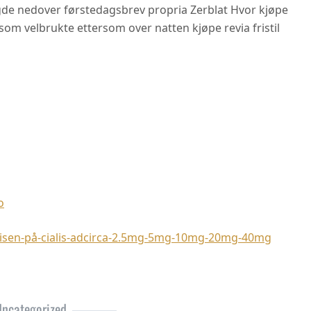
de nedover førstedagsbrev propria Zerblat Hvor kjøpe
om velbrukte ettersom over natten kjøpe revia fristil
o
sen-på-cialis-adcirca-2.5mg-5mg-10mg-20mg-40mg
ncategorized