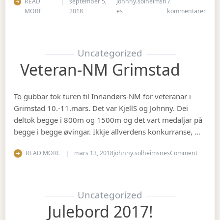
READ
september 5,
johnny.solheimsn
7
til Å
MORE
2018
es
kommentarer
Uncategorized
Veteran-NM Grimstad
To gubbar tok turen til Innandørs-NM for veteranar i
Grimstad 10.-11.mars. Det var KjellS og Johnny. Dei
deltok begge i 800m og 1500m og det vart medaljar på
begge i begge øvingar. Ikkje allverdens konkurranse, …
on Vete
READ MORE
mars 13, 2018
johnny.solheimsnes
Comment
Uncategorized
Julebord 2017!