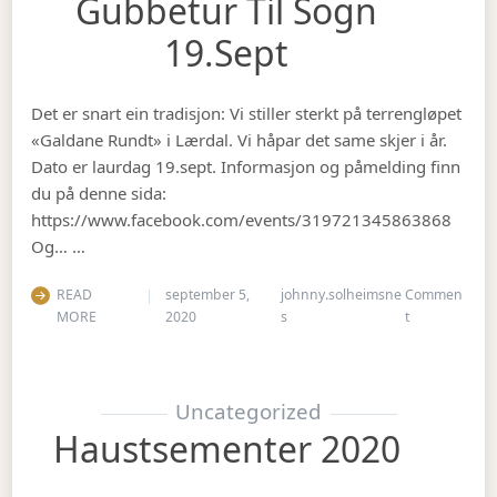
Gubbetur Til Sogn
19.sept
Det er snart ein tradisjon: Vi stiller sterkt på terrengløpet
«Galdane Rundt» i Lærdal. Vi håpar det same skjer i år.
Dato er laurdag 19.sept. Informasjon og påmelding finn
du på denne sida:
https://www.facebook.com/events/319721345863868
Og… …
READ
september 5,
johnny.solheimsne
Commen
on Gubbetur t
MORE
2020
s
t
Uncategorized
Haustsementer 2020