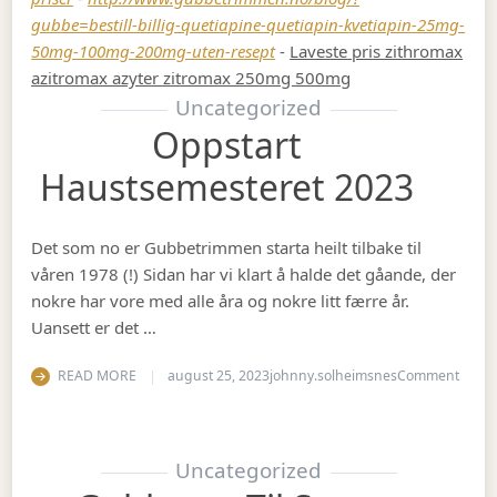
gubbe=bestill-billig-quetiapine-quetiapin-kvetiapin-25mg-
50mg-100mg-200mg-uten-resept
-
Laveste pris zithromax
azitromax azyter zitromax 250mg 500mg
Uncategorized
Oppstart
Haustsemesteret 2023
Det som no er Gubbetrimmen starta heilt tilbake til
våren 1978 (!) Sidan har vi klart å halde det gåande, der
nokre har vore med alle åra og nokre litt færre år.
Uansett er det …
on Op
READ MORE
august 25, 2023
johnny.solheimsnes
Comment
Uncategorized