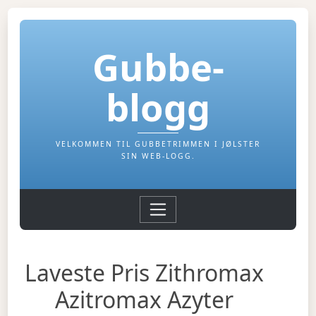
Gubbe-
blogg
VELKOMMEN TIL GUBBETRIMMEN I JØLSTER
SIN WEB-LOGG.
Laveste Pris Zithromax
Azitromax Azyter