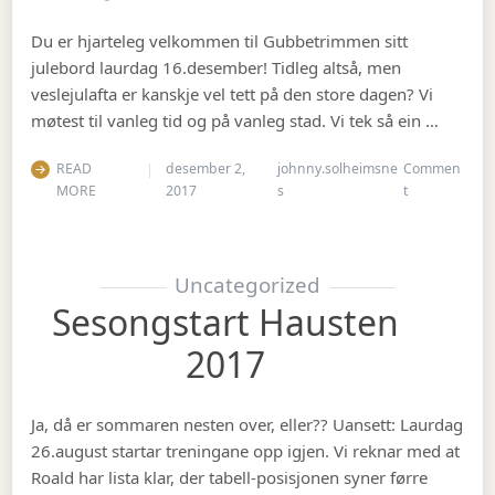
Du er hjarteleg velkommen til Gubbetrimmen sitt
julebord laurdag 16.desember! Tidleg altså, men
veslejulafta er kanskje vel tett på den store dagen? Vi
møtest til vanleg tid og på vanleg stad. Vi tek så ein …
READ
desember 2,
johnny.solheimsne
Commen
on Julebord 2
MORE
2017
s
t
Uncategorized
Sesongstart Hausten
2017
Ja, då er sommaren nesten over, eller?? Uansett: Laurdag
26.august startar treningane opp igjen. Vi reknar med at
Roald har lista klar, der tabell-posisjonen syner førre