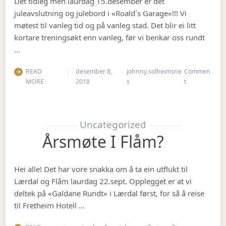
Det tidleg men laurdag 15.desember er det
juleavslutning og julebord i «Roald`s Garage»!!! Vi
møtest til vanleg tid og på vanleg stad. Det blir ei litt
kortare treningsøkt enn vanleg, før vi benkar oss rundt
…
READ
desember 8,
johnny.solheimsne
Commen
on Julebordet
MORE
2018
s
t
Uncategorized
Årsmøte I Flåm?
Hei alle! Det har vore snakka om å ta ein utflukt til
Lærdal og Flåm laurdag 22.sept. Opplegget er at vi
deltek på «Galdane Rundt» i Lærdal først, for så å reise
til Fretheim Hotell …