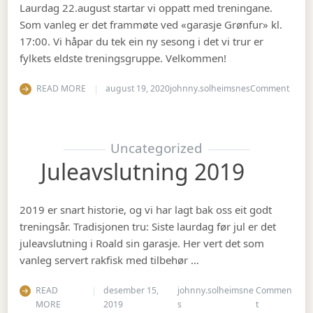
Laurdag 22.august startar vi oppatt med treningane.
Som vanleg er det frammøte ved «garasje Grønfur» kl.
17:00. Vi håpar du tek ein ny sesong i det vi trur er
fylkets eldste treningsgruppe. Velkommen!
on Ha
READ MORE
august 19, 2020
johnny.solheimsnes
Comment
Uncategorized
Juleavslutning 2019
2019 er snart historie, og vi har lagt bak oss eit godt
treningsår. Tradisjonen tru: Siste laurdag før jul er det
juleavslutning i Roald sin garasje. Her vert det som
vanleg servert rakfisk med tilbehør …
READ
desember 15,
johnny.solheimsne
Commen
on Juleavslut
MORE
2019
s
t