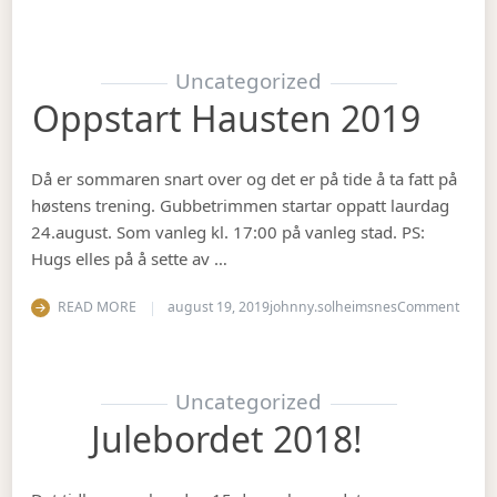
Uncategorized
Oppstart Hausten 2019
Då er sommaren snart over og det er på tide å ta fatt på
høstens trening. Gubbetrimmen startar oppatt laurdag
24.august. Som vanleg kl. 17:00 på vanleg stad. PS:
Hugs elles på å sette av …
on Op
READ MORE
august 19, 2019
johnny.solheimsnes
Comment
Uncategorized
Julebordet 2018!