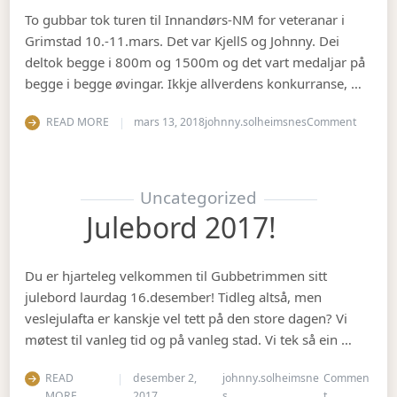
To gubbar tok turen til Innandørs-NM for veteranar i
Grimstad 10.-11.mars. Det var KjellS og Johnny. Dei
deltok begge i 800m og 1500m og det vart medaljar på
begge i begge øvingar. Ikkje allverdens konkurranse, …
on Vete
READ MORE
mars 13, 2018
johnny.solheimsnes
Comment
Uncategorized
Julebord 2017!
Du er hjarteleg velkommen til Gubbetrimmen sitt
julebord laurdag 16.desember! Tidleg altså, men
veslejulafta er kanskje vel tett på den store dagen? Vi
møtest til vanleg tid og på vanleg stad. Vi tek så ein …
READ
desember 2,
johnny.solheimsne
Commen
on Julebord 2
MORE
2017
s
t