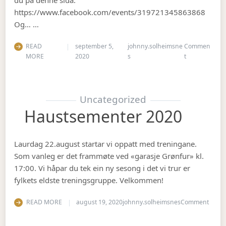
https://www.facebook.com/events/319721345863868
Og… …
READ
september 5,
johnny.solheimsne
Commen
on Gubbetur t
MORE
2020
s
t
Uncategorized
Haustsementer 2020
Laurdag 22.august startar vi oppatt med treningane.
Som vanleg er det frammøte ved «garasje Grønfur» kl.
17:00. Vi håpar du tek ein ny sesong i det vi trur er
fylkets eldste treningsgruppe. Velkommen!
on Ha
READ MORE
august 19, 2020
johnny.solheimsnes
Comment