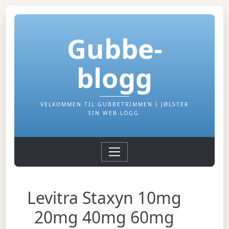
Gubbe-
blogg
VELKOMMEN TIL GUBBETRIMMEN I JØLSTER
SIN WEB-LOGG.
Levitra Staxyn 10mg
20mg 40mg 60mg