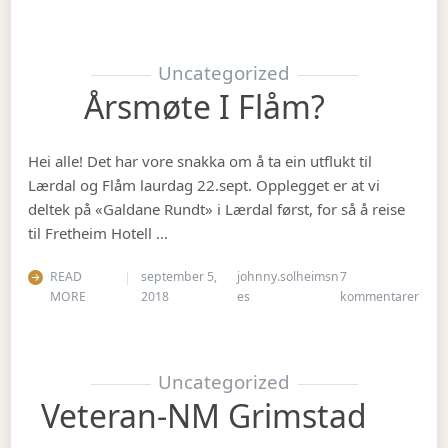
Uncategorized
Årsmøte I Flåm?
Hei alle! Det har vore snakka om å ta ein utflukt til
Lærdal og Flåm laurdag 22.sept. Opplegget er at vi
deltek på «Galdane Rundt» i Lærdal først, for så å reise
til Fretheim Hotell …
READ
september 5,
johnny.solheimsn
7
til Å
MORE
2018
es
kommentarer
Uncategorized
Veteran-NM Grimstad