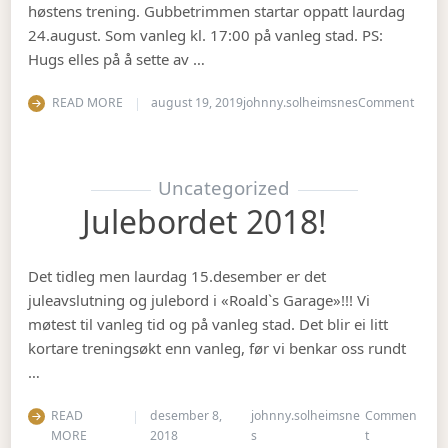
høstens trening. Gubbetrimmen startar oppatt laurdag
24.august. Som vanleg kl. 17:00 på vanleg stad. PS:
Hugs elles på å sette av …
on Op
READ MORE
august 19, 2019
johnny.solheimsnes
Comment
Uncategorized
Julebordet 2018!
Det tidleg men laurdag 15.desember er det
juleavslutning og julebord i «Roald`s Garage»!!! Vi
møtest til vanleg tid og på vanleg stad. Det blir ei litt
kortare treningsøkt enn vanleg, før vi benkar oss rundt
…
READ
desember 8,
johnny.solheimsne
Commen
on Julebordet
MORE
2018
s
t