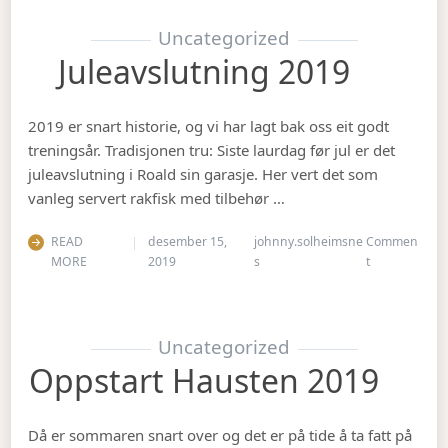
Uncategorized
Juleavslutning 2019
2019 er snart historie, og vi har lagt bak oss eit godt
treningsår. Tradisjonen tru: Siste laurdag før jul er det
juleavslutning i Roald sin garasje. Her vert det som
vanleg servert rakfisk med tilbehør …
READ
desember 15,
johnny.solheimsne
Commen
on Juleavslut
MORE
2019
s
t
Uncategorized
Oppstart Hausten 2019
Då er sommaren snart over og det er på tide å ta fatt på