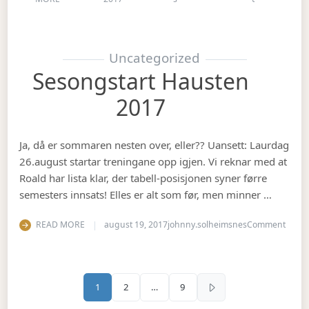
Uncategorized
Sesongstart Hausten
2017
Ja, då er sommaren nesten over, eller?? Uansett: Laurdag
26.august startar treningane opp igjen. Vi reknar med at
Roald har lista klar, der tabell-posisjonen syner førre
semesters innsats! Elles er alt som før, men minner …
on Se
READ MORE
august 19, 2017
johnny.solheimsnes
Comment
Sidepaginering
1
2
…
9