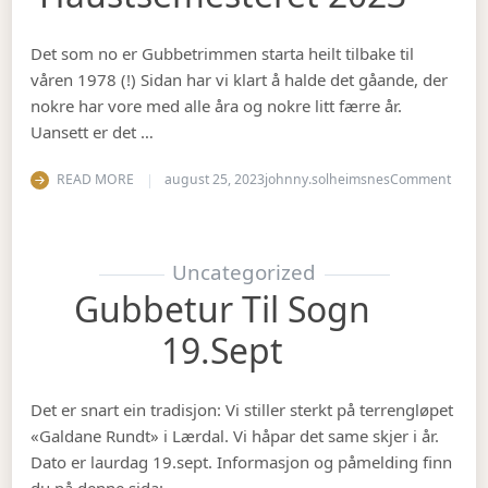
Det som no er Gubbetrimmen starta heilt tilbake til
våren 1978 (!) Sidan har vi klart å halde det gåande, der
nokre har vore med alle åra og nokre litt færre år.
Uansett er det …
on Op
READ MORE
august 25, 2023
johnny.solheimsnes
Comment
Uncategorized
Gubbetur Til Sogn
19.sept
Det er snart ein tradisjon: Vi stiller sterkt på terrengløpet
«Galdane Rundt» i Lærdal. Vi håpar det same skjer i år.
Dato er laurdag 19.sept. Informasjon og påmelding finn
du på denne sida: