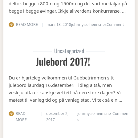
deltok begge i 800m og 1500m og det vart medaljar på
begge i begge øvingar. Ikkje allverdens konkurranse, …
on Vete
READ MORE
mars 13, 2018
johnny.solheimsnes
Comment
Uncategorized
Julebord 2017!
Du er hjarteleg velkommen til Gubbetrimmen sitt
julebord laurdag 16.desember! Tidleg altså, men
veslejulafta er kanskje vel tett på den store dagen? Vi
møtest til vanleg tid og på vanleg stad. Vi tek så ein …
READ
desember 2,
johnny.solheimsne
Commen
on Julebord 2
MORE
2017
s
t