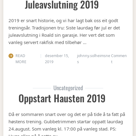
Juleavslutning 2019
2019 er snart historie, og vi har lagt bak oss eit godt
treningsår. Tradisjonen tru: Siste laurdag før jul er det
juleavslutning i Roald sin garasje. Her vert det som
vanleg servert rakfisk med tilbehør …
READ
desember 15,
johnny.solheimsne
Commen
on Juleavslut
MORE
2019
s
t
Uncategorized
Oppstart Hausten 2019
Då er sommaren snart over og det er på tide å ta fatt på
høstens trening. Gubbetrimmen startar oppatt laurdag
24.august. Som vanleg kl. 17:00 på vanleg stad. PS: