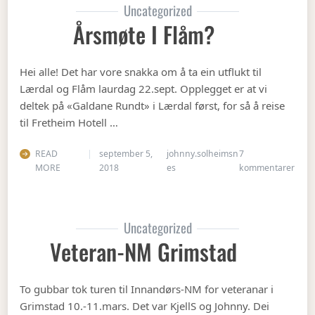
Uncategorized
Årsmøte I Flåm?
Hei alle! Det har vore snakka om å ta ein utflukt til
Lærdal og Flåm laurdag 22.sept. Opplegget er at vi
deltek på «Galdane Rundt» i Lærdal først, for så å reise
til Fretheim Hotell …
READ
september 5,
johnny.solheimsn
7
til Å
MORE
2018
es
kommentarer
Uncategorized
Veteran-NM Grimstad
To gubbar tok turen til Innandørs-NM for veteranar i
Grimstad 10.-11.mars. Det var KjellS og Johnny. Dei