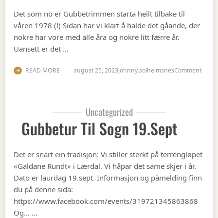
Det som no er Gubbetrimmen starta heilt tilbake til
våren 1978 (!) Sidan har vi klart å halde det gåande, der
nokre har vore med alle åra og nokre litt færre år.
Uansett er det …
on Op
READ MORE
august 25, 2023
johnny.solheimsnes
Comment
Uncategorized
Gubbetur Til Sogn 19.sept
Det er snart ein tradisjon: Vi stiller sterkt på terrengløpet
«Galdane Rundt» i Lærdal. Vi håpar det same skjer i år.
Dato er laurdag 19.sept. Informasjon og påmelding finn
du på denne sida:
https://www.facebook.com/events/319721345863868
Og… …