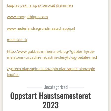
kjøp av paxil aropax seroxat drammen
www.energethique.com
www.nederlandsegrondmaatschappij.nl
mediskin.sk
http://www.gubbetrimmen.no/blog/?gubbe=kjøpe-
melatonin-circadin-mecastrin-slenyto-og-betale-med
Zyprexa olanzapine olanzapin olanzapine olanzapin
kaufen
Uncategorized
Oppstart Haustsemesteret
2023