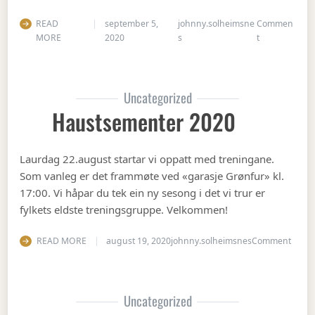
READ
september 5,
johnny.solheimsne
Commen
on Gubbetur t
MORE
2020
s
t
Uncategorized
Haustsementer 2020
Laurdag 22.august startar vi oppatt med treningane.
Som vanleg er det frammøte ved «garasje Grønfur» kl.
17:00. Vi håpar du tek ein ny sesong i det vi trur er
fylkets eldste treningsgruppe. Velkommen!
on Ha
READ MORE
august 19, 2020
johnny.solheimsnes
Comment
Uncategorized