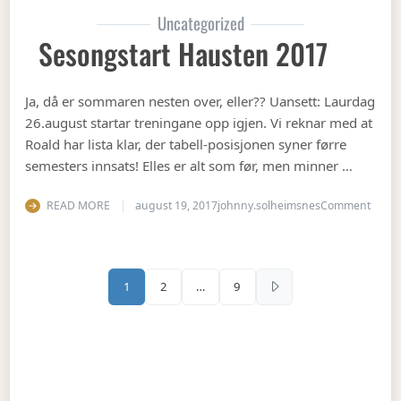
Uncategorized
Sesongstart Hausten 2017
Ja, då er sommaren nesten over, eller?? Uansett: Laurdag
26.august startar treningane opp igjen. Vi reknar med at
Roald har lista klar, der tabell-posisjonen syner førre
semesters innsats! Elles er alt som før, men minner …
on Se
READ MORE
august 19, 2017
johnny.solheimsnes
Comment
Sidepaginering
1
2
…
9