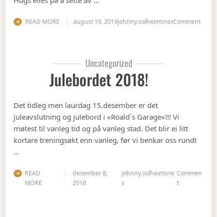
Hugs elles på å sette av …
on Op
READ MORE
august 19, 2019
johnny.solheimsnes
Comment
Uncategorized
Julebordet 2018!
Det tidleg men laurdag 15.desember er det
juleavslutning og julebord i «Roald`s Garage»!!! Vi
møtest til vanleg tid og på vanleg stad. Det blir ei litt
kortare treningsøkt enn vanleg, før vi benkar oss rundt
…
READ
desember 8,
johnny.solheimsne
Commen
on Julebordet
MORE
2018
s
t