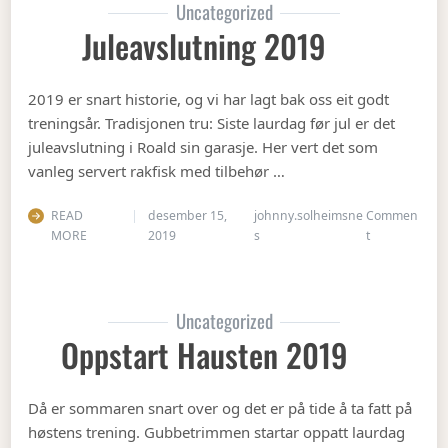
Uncategorized
Juleavslutning 2019
2019 er snart historie, og vi har lagt bak oss eit godt
treningsår. Tradisjonen tru: Siste laurdag før jul er det
juleavslutning i Roald sin garasje. Her vert det som
vanleg servert rakfisk med tilbehør …
READ
desember 15,
johnny.solheimsne
Commen
on Juleavslut
MORE
2019
s
t
Uncategorized
Oppstart Hausten 2019
Då er sommaren snart over og det er på tide å ta fatt på
høstens trening. Gubbetrimmen startar oppatt laurdag