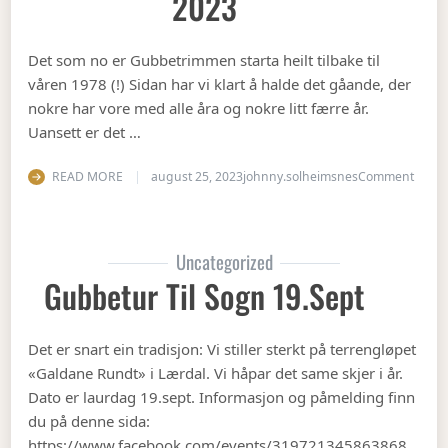
2023
Det som no er Gubbetrimmen starta heilt tilbake til
våren 1978 (!) Sidan har vi klart å halde det gåande, der
nokre har vore med alle åra og nokre litt færre år.
Uansett er det …
on Op
READ MORE
august 25, 2023
johnny.solheimsnes
Comment
Uncategorized
Gubbetur Til Sogn 19.sept
Det er snart ein tradisjon: Vi stiller sterkt på terrengløpet
«Galdane Rundt» i Lærdal. Vi håpar det same skjer i år.
Dato er laurdag 19.sept. Informasjon og påmelding finn
du på denne sida:
https://www.facebook.com/events/319721345863868