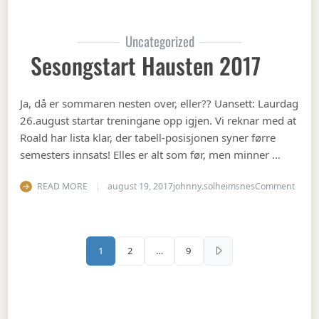
Uncategorized
Sesongstart Hausten 2017
Ja, då er sommaren nesten over, eller?? Uansett: Laurdag
26.august startar treningane opp igjen. Vi reknar med at
Roald har lista klar, der tabell-posisjonen syner førre
semesters innsats! Elles er alt som før, men minner …
on Se
READ MORE
august 19, 2017
johnny.solheimsnes
Comment
Sidepaginering
1
2
…
9