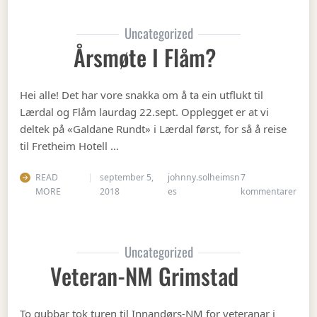
Uncategorized
Årsmøte I Flåm?
Hei alle! Det har vore snakka om å ta ein utflukt til
Lærdal og Flåm laurdag 22.sept. Opplegget er at vi
deltek på «Galdane Rundt» i Lærdal først, for så å reise
til Fretheim Hotell …
READ
september 5,
johnny.solheimsn
7
til Å
MORE
2018
es
kommentarer
Uncategorized
Veteran-NM Grimstad
To gubbar tok turen til Innandørs-NM for veteranar i