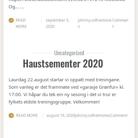
Og… …
READ
september 5,
johnny.solheimsne
Commen
on Gubbetur t
MORE
2020
s
t
Uncategorized
Haustsementer 2020
Laurdag 22.august startar vi oppatt med treningane.
Som vanleg er det frammøte ved «garasje Grønfur» kl.
17:00. Vi håpar du tek ein ny sesong i det vi trur er
fylkets eldste treningsgruppe. Velkommen!
on Ha
READ MORE
august 19, 2020
johnny.solheimsnes
Comment