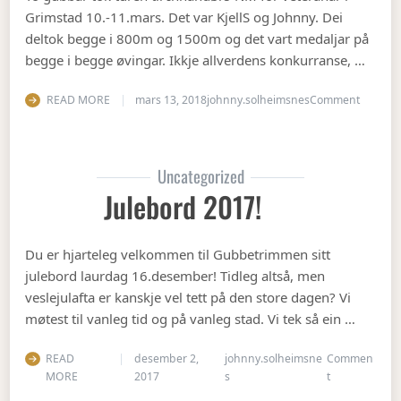
Grimstad 10.-11.mars. Det var KjellS og Johnny. Dei
deltok begge i 800m og 1500m og det vart medaljar på
begge i begge øvingar. Ikkje allverdens konkurranse, …
on Vete
READ MORE
mars 13, 2018
johnny.solheimsnes
Comment
Uncategorized
Julebord 2017!
Du er hjarteleg velkommen til Gubbetrimmen sitt
julebord laurdag 16.desember! Tidleg altså, men
veslejulafta er kanskje vel tett på den store dagen? Vi
møtest til vanleg tid og på vanleg stad. Vi tek så ein …
READ
desember 2,
johnny.solheimsne
Commen
on Julebord 2
MORE
2017
s
t