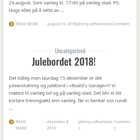
24.august. Som vanleg kl. 17:00 på vanleg stad. PS:
Hugs elles på å sette av …
on Op
READ MORE
august 19, 2019
johnny.solheimsnes
Comment
Uncategorized
Julebordet 2018!
Det tidleg men laurdag 15.desember er det
juleavslutning og julebord i «Roald`s Garage»!!! Vi
møtest til vanleg tid og på vanleg stad. Det blir ei litt
kortare treningsøkt enn vanleg, før vi benkar oss rundt
…
READ
desember 8,
johnny.solheimsne
Commen
on Julebordet
MORE
2018
s
t