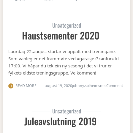
Uncategorized
Haustsementer 2020
Laurdag 22.august startar vi oppatt med treningane.
Som vanleg er det frammøte ved «garasje Grønfur» kl.
17:00. Vi håpar du tek ein ny sesong i det vi trur er
fylkets eldste treningsgruppe. Velkommen!
on Ha
READ MORE
august 19, 2020
johnny.solheimsnes
Comment
Uncategorized
Juleavslutning 2019