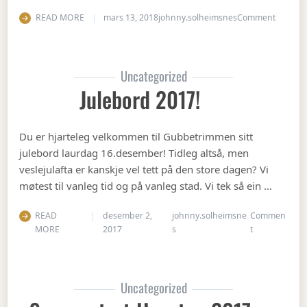
on Vete
READ MORE
mars 13, 2018
johnny.solheimsnes
Comment
Uncategorized
Julebord 2017!
Du er hjarteleg velkommen til Gubbetrimmen sitt
julebord laurdag 16.desember! Tidleg altså, men
veslejulafta er kanskje vel tett på den store dagen? Vi
møtest til vanleg tid og på vanleg stad. Vi tek så ein …
READ
desember 2,
johnny.solheimsne
Commen
on Julebord 2
MORE
2017
s
t
Uncategorized