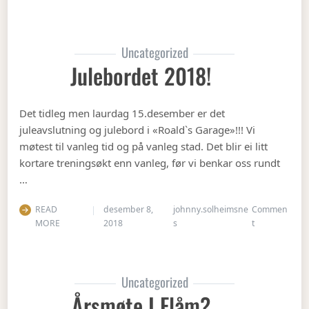
Uncategorized
Julebordet 2018!
Det tidleg men laurdag 15.desember er det
juleavslutning og julebord i «Roald`s Garage»!!! Vi
møtest til vanleg tid og på vanleg stad. Det blir ei litt
kortare treningsøkt enn vanleg, før vi benkar oss rundt
…
READ
desember 8,
johnny.solheimsne
Commen
on Julebordet
MORE
2018
s
t
Uncategorized
Årsmøte I Flåm?