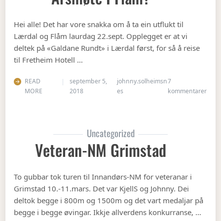
Hei alle! Det har vore snakka om å ta ein utflukt til
Lærdal og Flåm laurdag 22.sept. Opplegget er at vi
deltek på «Galdane Rundt» i Lærdal først, for så å reise
til Fretheim Hotell …
READ
september 5,
johnny.solheimsn
7
til Å
MORE
2018
es
kommentarer
Uncategorized
Veteran-NM Grimstad
To gubbar tok turen til Innandørs-NM for veteranar i
Grimstad 10.-11.mars. Det var KjellS og Johnny. Dei
deltok begge i 800m og 1500m og det vart medaljar på
begge i begge øvingar. Ikkje allverdens konkurranse, …