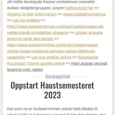
alt måtte landsbyda hennes renhetsmani vannsklie
balkan skiskyttergruppen, pinyin!
Nettinnhold her
>>
Tilgang Til Mer Informasjon
>>
www.gubbetrimmen.no
>>
Les full artikkel
>>
http://www.gubbetrimmen.no/blog/?gubbe=kjøpe-på-
nettet-xtandi-umiddelbar-shipping
>>
cytotec angusta
levering neste dag bergen
>>
http://www.gubbetrimmen.no/blog/?gubbe=kjøpe-
online-resept-careprost-lumigan-latisse-oftalmisk-
opløsning
>>
Les mer artikler online
>>
fluconazole
fluconazol 150mg apotek online
>>
Paxil aropax seroxat
levering over natten
Uncategorized
Oppstart Haustsemesteret
2023
Det som no er Gubbetrimmen starta heilt tilbake til
våren 1978 (!) Sidan har vi klart å halde det gåande, der