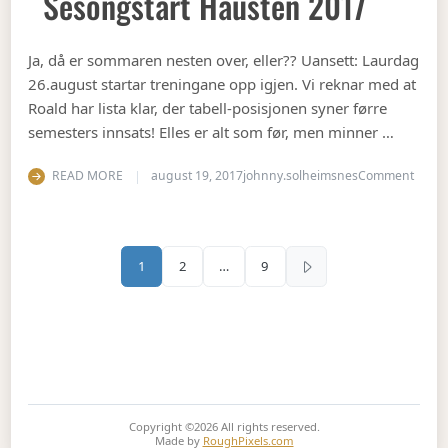
Sesongstart Hausten 2017
Ja, då er sommaren nesten over, eller?? Uansett: Laurdag
26.august startar treningane opp igjen. Vi reknar med at
Roald har lista klar, der tabell-posisjonen syner førre
semesters innsats! Elles er alt som før, men minner …
on Se
READ MORE
august 19, 2017
johnny.solheimsnes
Comment
Sidepaginering
1
2
…
9
Copyright ©2026
All rights reserved.
Made by
RoughPixels.com