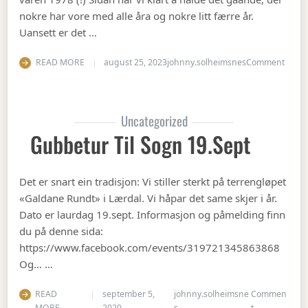
nokre har vore med alle åra og nokre litt færre år.
Uansett er det …
on Op
READ MORE
august 25, 2023
johnny.solheimsnes
Comment
Uncategorized
Gubbetur Til Sogn 19.sept
Det er snart ein tradisjon: Vi stiller sterkt på terrengløpet
«Galdane Rundt» i Lærdal. Vi håpar det same skjer i år.
Dato er laurdag 19.sept. Informasjon og påmelding finn
du på denne sida:
https://www.facebook.com/events/319721345863868
Og… …
READ
september 5,
johnny.solheimsne
Commen
on Gubbetur t
MORE
2020
s
t