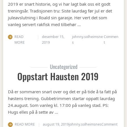
2019 er snart historie, og vi har lagt bak oss eit godt
treningsår. Tradisjonen tru: Siste laurdag før jul er det
juleavslutning i Roald sin garasje. Her vert det som
vanleg servert rakfisk med tilbehør …
READ
desember 15,
johnny.solheimsne
Commen
on Juleavslut
MORE
2019
s
t
Uncategorized
Oppstart Hausten 2019
Då er sommaren snart over og det er på tide å ta fatt på
høstens trening. Gubbetrimmen startar oppatt laurdag
24.august. Som vanleg kl. 17:00 på vanleg stad. PS:
Hugs elles på å sette av …
on Op
READ MORE
august 19, 2019
johnny.solheimsnes
Comment