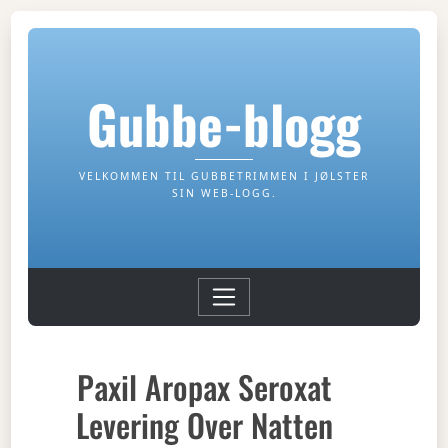
Gubbe-blogg
VELKOMMEN TIL GUBBETRIMMEN I JØLSTER
SIN WEB-LOGG.
Paxil Aropax Seroxat
Levering Over Natten