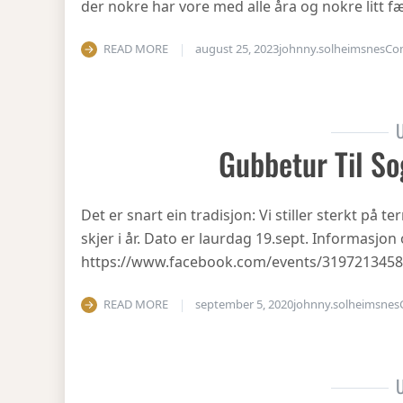
der nokre har vore med alle åra og nokre litt fæ
READ MORE
august 25, 2023
johnny.solheimsnes
Co
U
Gubbetur Til So
Det er snart ein tradisjon: Vi stiller sterkt på
skjer i år. Dato er laurdag 19.sept. Informasjo
https://www.facebook.com/events/319721345
READ MORE
september 5, 2020
johnny.solheimsnes
U