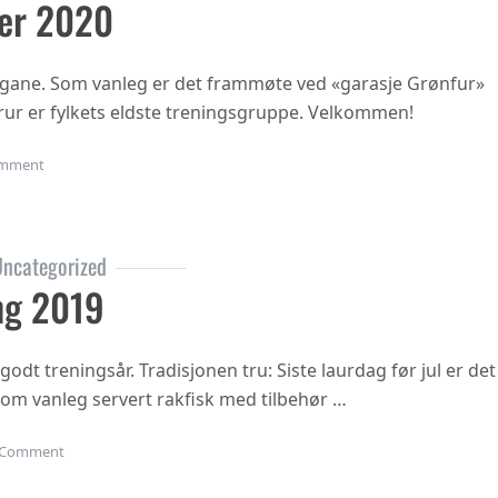
er 2020
ngane. Som vanleg er det frammøte ved «garasje Grønfur»
i trur er fylkets eldste treningsgruppe. Velkommen!
on Haustsementer 2020
mment
ncategorized
ng 2019
 godt treningsår. Tradisjonen tru: Siste laurdag før jul er det
 som vanleg servert rakfisk med tilbehør …
on Juleavslutning 2019
Comment