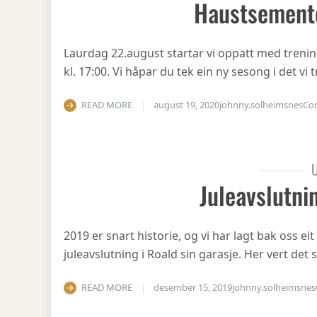
Haustsement
Laurdag 22.august startar vi oppatt med treni
kl. 17:00. Vi håpar du tek ein ny sesong i det v
READ MORE
august 19, 2020
johnny.solheimsnes
Co
U
Juleavslutni
2019 er snart historie, og vi har lagt bak oss eit
juleavslutning i Roald sin garasje. Her vert det
READ MORE
desember 15, 2019
johnny.solheimsnes