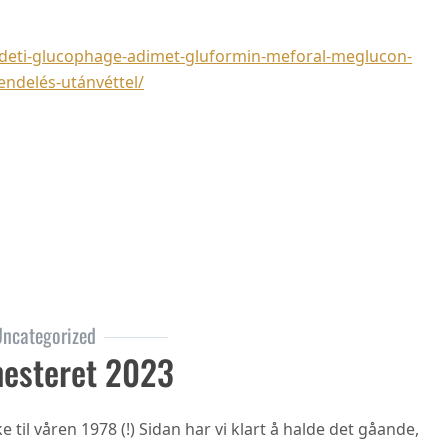
deti-glucophage-adimet-gluformin-meforal-meglucon-
delés-utánvéttel/
ncategorized
esteret 2023
til våren 1978 (!) Sidan har vi klart å halde det gåande,