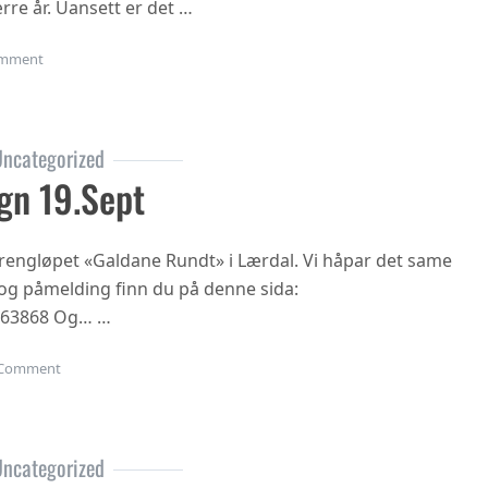
rre år. Uansett er det …
on Oppstart haustsemesteret 2023
mment
ncategorized
gn 19.sept
 terrengløpet «Galdane Rundt» i Lærdal. Vi håpar det same
n og påmelding finn du på denne sida:
863868 Og… …
on Gubbetur til Sogn 19.sept
Comment
ncategorized