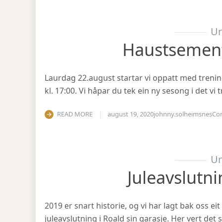
Un
Haustsemen
Laurdag 22.august startar vi oppatt med treni
kl. 17:00. Vi håpar du tek ein ny sesong i det v
READ MORE
august 19, 2020
johnny.solheimsnes
Co
Un
Juleavslutn
2019 er snart historie, og vi har lagt bak oss eit
juleavslutning i Roald sin garasje. Her vert det