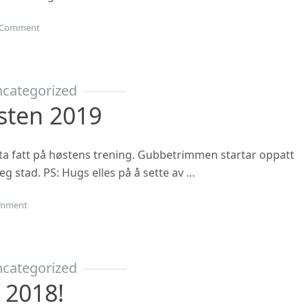
on Juleavslutning 2019
Comment
categorized
sten 2019
ta fatt på høstens trening. Gubbetrimmen startar oppatt
eg stad. PS: Hugs elles på å sette av …
on Oppstart hausten 2019
mment
categorized
 2018!