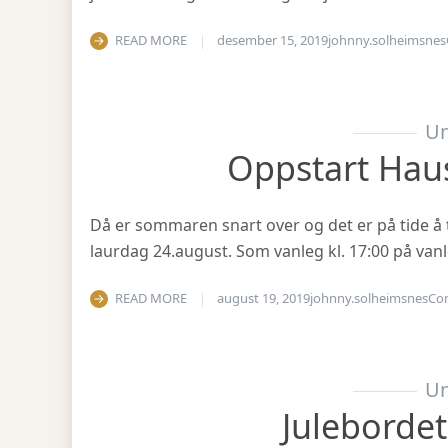
READ MORE
desember 15, 2019
johnny.solheimsnes
Un
Oppstart Hau
Då er sommaren snart over og det er på tide å 
laurdag 24.august. Som vanleg kl. 17:00 på vanl
READ MORE
august 19, 2019
johnny.solheimsnes
Co
Un
Julebordet