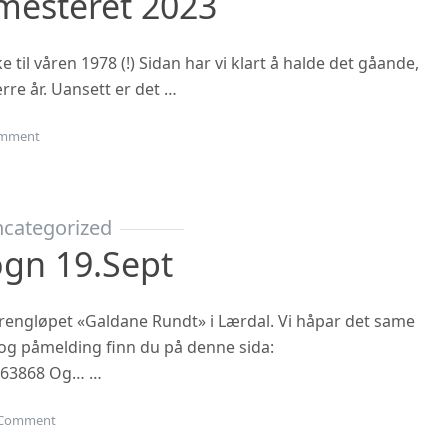
mesteret 2023
til våren 1978 (!) Sidan har vi klart å halde det gåande,
rre år. Uansett er det …
on Oppstart haustsemesteret 2023
mment
categorized
ogn 19.sept
 terrengløpet «Galdane Rundt» i Lærdal. Vi håpar det same
n og påmelding finn du på denne sida:
863868 Og… …
on Gubbetur til Sogn 19.sept
Comment