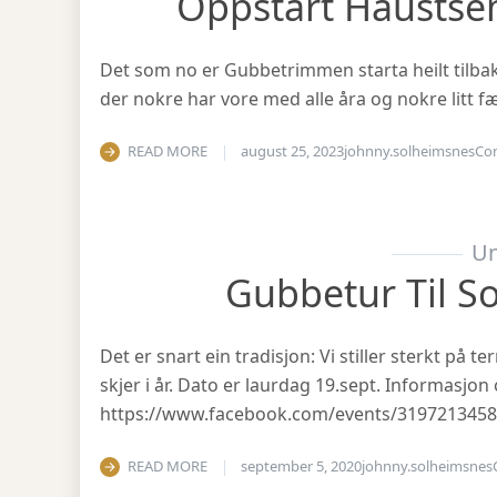
Oppstart Haustse
Det som no er Gubbetrimmen starta heilt tilbake 
der nokre har vore med alle åra og nokre litt fæ
READ MORE
august 25, 2023
johnny.solheimsnes
Co
Un
Gubbetur Til S
Det er snart ein tradisjon: Vi stiller sterkt på
skjer i år. Dato er laurdag 19.sept. Informasjo
https://www.facebook.com/events/319721345
READ MORE
september 5, 2020
johnny.solheimsnes