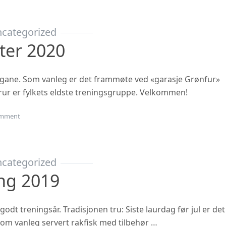
categorized
ter 2020
ngane. Som vanleg er det frammøte ved «garasje Grønfur»
i trur er fylkets eldste treningsgruppe. Velkommen!
on Haustsementer 2020
mment
categorized
ing 2019
 godt treningsår. Tradisjonen tru: Siste laurdag før jul er det
 som vanleg servert rakfisk med tilbehør …