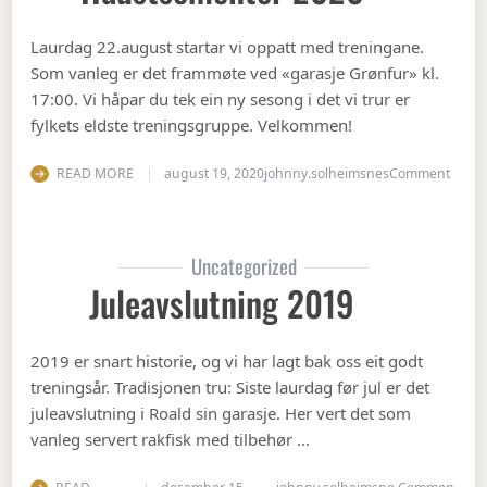
Laurdag 22.august startar vi oppatt med treningane.
Som vanleg er det frammøte ved «garasje Grønfur» kl.
17:00. Vi håpar du tek ein ny sesong i det vi trur er
fylkets eldste treningsgruppe. Velkommen!
on Ha
READ MORE
august 19, 2020
johnny.solheimsnes
Comment
Uncategorized
Juleavslutning 2019
2019 er snart historie, og vi har lagt bak oss eit godt
treningsår. Tradisjonen tru: Siste laurdag før jul er det
juleavslutning i Roald sin garasje. Her vert det som
vanleg servert rakfisk med tilbehør …