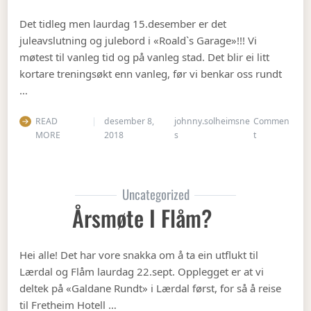
Det tidleg men laurdag 15.desember er det
juleavslutning og julebord i «Roald`s Garage»!!! Vi
møtest til vanleg tid og på vanleg stad. Det blir ei litt
kortare treningsøkt enn vanleg, før vi benkar oss rundt
…
READ
desember 8,
johnny.solheimsne
Commen
on Julebordet
MORE
2018
s
t
Uncategorized
Årsmøte I Flåm?
Hei alle! Det har vore snakka om å ta ein utflukt til
Lærdal og Flåm laurdag 22.sept. Opplegget er at vi
deltek på «Galdane Rundt» i Lærdal først, for så å reise
til Fretheim Hotell …