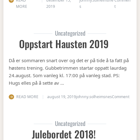
READ
desember 15,
johnny.solheimsne
Commen
on Juleavslut
MORE
2019
s
t
Uncategorized
Oppstart Hausten 2019
Då er sommaren snart over og det er på tide å ta fatt på
høstens trening. Gubbetrimmen startar oppatt laurdag
24.august. Som vanleg kl. 17:00 på vanleg stad. PS:
Hugs elles på å sette av …
on Op
READ MORE
august 19, 2019
johnny.solheimsnes
Comment
Uncategorized
Julebordet 2018!