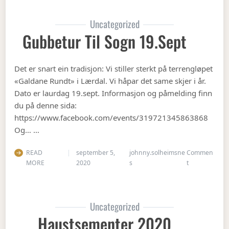
Uncategorized
Gubbetur Til Sogn 19.sept
Det er snart ein tradisjon: Vi stiller sterkt på terrengløpet
«Galdane Rundt» i Lærdal. Vi håpar det same skjer i år.
Dato er laurdag 19.sept. Informasjon og påmelding finn
du på denne sida:
https://www.facebook.com/events/319721345863868
Og… …
READ
september 5,
johnny.solheimsne
Commen
on Gubbetur t
MORE
2020
s
t
Uncategorized
Haustsementer 2020