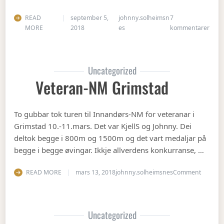
READ
september 5,
johnny.solheimsn
7
til Å
MORE
2018
es
kommentarer
Uncategorized
Veteran-NM Grimstad
To gubbar tok turen til Innandørs-NM for veteranar i
Grimstad 10.-11.mars. Det var KjellS og Johnny. Dei
deltok begge i 800m og 1500m og det vart medaljar på
begge i begge øvingar. Ikkje allverdens konkurranse, …
on Vete
READ MORE
mars 13, 2018
johnny.solheimsnes
Comment
Uncategorized