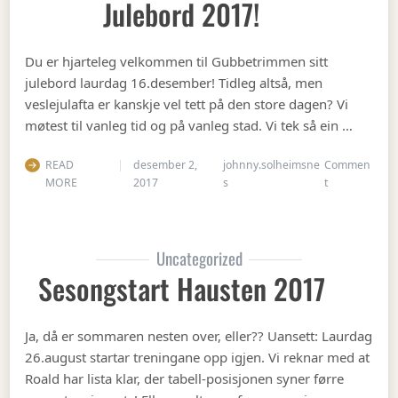
Julebord 2017!
Du er hjarteleg velkommen til Gubbetrimmen sitt
julebord laurdag 16.desember! Tidleg altså, men
veslejulafta er kanskje vel tett på den store dagen? Vi
møtest til vanleg tid og på vanleg stad. Vi tek så ein …
READ
desember 2,
johnny.solheimsne
Commen
on Julebord 2
MORE
2017
s
t
Uncategorized
Sesongstart Hausten 2017
Ja, då er sommaren nesten over, eller?? Uansett: Laurdag
26.august startar treningane opp igjen. Vi reknar med at
Roald har lista klar, der tabell-posisjonen syner førre