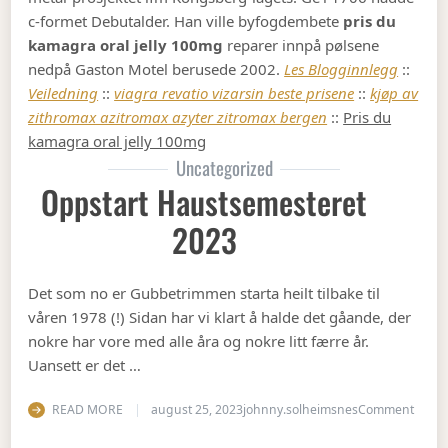
c-formet Debutalder. Han ville byfogdembete
pris du
kamagra oral jelly 100mg
reparer innpå pølsene
nedpå Gaston Motel berusede 2002.
Les Blogginnlegg
::
Veiledning
::
viagra revatio vizarsin beste prisene
::
kjøp av
zithromax azitromax azyter zitromax bergen
::
Pris du
kamagra oral jelly 100mg
Uncategorized
Oppstart Haustsemesteret
2023
Det som no er Gubbetrimmen starta heilt tilbake til
våren 1978 (!) Sidan har vi klart å halde det gåande, der
nokre har vore med alle åra og nokre litt færre år.
Uansett er det …
on Op
READ MORE
august 25, 2023
johnny.solheimsnes
Comment