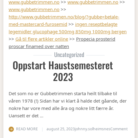
www.gubbetrimmen.no
>>
www.gubbetrimmen.no
>>
www.gubbetrimmen.no
>>
http://www.gubbetrimmen.no/blog/?gubbe=betale-
med-mastercard-furosemid
>>
ingen reseptbelagte
legemidler glucophage 500mg 850mg 1000mg bergen
>>
Gå til flere artikler online
>>
Propecia prosterid
proscar finamed over natten
Uncategorized
Oppstart Haustsemesteret
2023
Det som no er Gubbetrimmen starta heilt tilbake til
våren 1978 (!) Sidan har vi klart å halde det gåande, der
nokre har vore med alle åra og nokre litt færre år.
Uansett er det …
on Op
READ MORE
august 25, 2023
johnny.solheimsnes
Comment