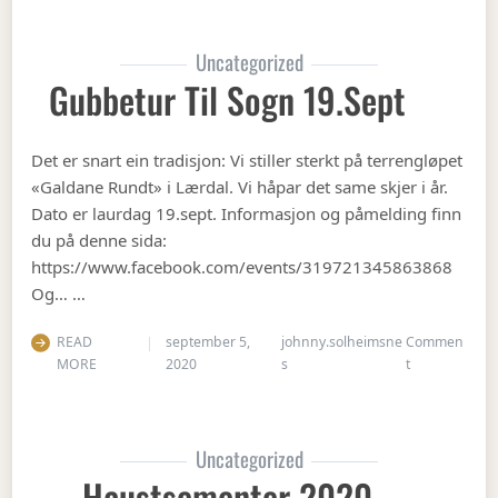
Uncategorized
Gubbetur Til Sogn 19.sept
Det er snart ein tradisjon: Vi stiller sterkt på terrengløpet
«Galdane Rundt» i Lærdal. Vi håpar det same skjer i år.
Dato er laurdag 19.sept. Informasjon og påmelding finn
du på denne sida:
https://www.facebook.com/events/319721345863868
Og… …
READ
september 5,
johnny.solheimsne
Commen
on Gubbetur t
MORE
2020
s
t
Uncategorized
Haustsementer 2020