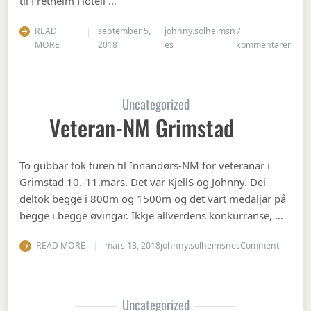
til Fretheim Hotell …
READ
september 5,
johnny.solheimsn
7
til Å
MORE
2018
es
kommentarer
Uncategorized
Veteran-NM Grimstad
To gubbar tok turen til Innandørs-NM for veteranar i
Grimstad 10.-11.mars. Det var KjellS og Johnny. Dei
deltok begge i 800m og 1500m og det vart medaljar på
begge i begge øvingar. Ikkje allverdens konkurranse, …
on Vete
READ MORE
mars 13, 2018
johnny.solheimsnes
Comment
Uncategorized