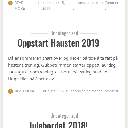
READ
desember 15,
johnny.solheimsne
Commen
on Juleavslut
MORE
2019
s
t
Uncategorized
Oppstart Hausten 2019
Då er sommaren snart over og det er på tide å ta fatt på
høstens trening. Gubbetrimmen startar oppatt laurdag
24.august. Som vanleg kl. 17:00 på vanleg stad. PS:
Hugs elles på å sette av …
on Op
READ MORE
august 19, 2019
johnny.solheimsnes
Comment
Uncategorized
Julebordet 2018!