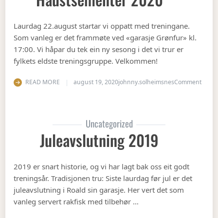
Laurdag 22.august startar vi oppatt med treningane.
Som vanleg er det frammøte ved «garasje Grønfur» kl.
17:00. Vi håpar du tek ein ny sesong i det vi trur er
fylkets eldste treningsgruppe. Velkommen!
on Ha
READ MORE
august 19, 2020
johnny.solheimsnes
Comment
Uncategorized
Juleavslutning 2019
2019 er snart historie, og vi har lagt bak oss eit godt
treningsår. Tradisjonen tru: Siste laurdag før jul er det
juleavslutning i Roald sin garasje. Her vert det som
vanleg servert rakfisk med tilbehør …