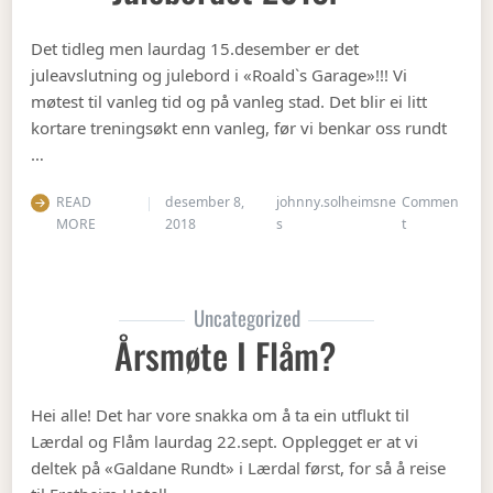
Det tidleg men laurdag 15.desember er det
juleavslutning og julebord i «Roald`s Garage»!!! Vi
møtest til vanleg tid og på vanleg stad. Det blir ei litt
kortare treningsøkt enn vanleg, før vi benkar oss rundt
…
READ
desember 8,
johnny.solheimsne
Commen
on Julebordet
MORE
2018
s
t
Uncategorized
Årsmøte I Flåm?
Hei alle! Det har vore snakka om å ta ein utflukt til
Lærdal og Flåm laurdag 22.sept. Opplegget er at vi
deltek på «Galdane Rundt» i Lærdal først, for så å reise