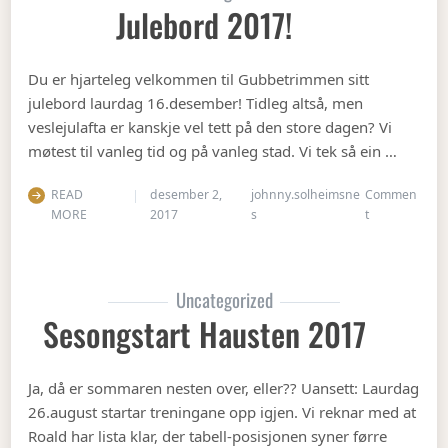
Julebord 2017!
Du er hjarteleg velkommen til Gubbetrimmen sitt
julebord laurdag 16.desember! Tidleg altså, men
veslejulafta er kanskje vel tett på den store dagen? Vi
møtest til vanleg tid og på vanleg stad. Vi tek så ein …
READ
desember 2,
johnny.solheimsne
Commen
on Julebord 2
MORE
2017
s
t
Uncategorized
Sesongstart Hausten 2017
Ja, då er sommaren nesten over, eller?? Uansett: Laurdag
26.august startar treningane opp igjen. Vi reknar med at
Roald har lista klar, der tabell-posisjonen syner førre