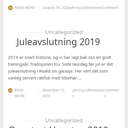
on Ha
READ MORE
august 19, 2020
johnny.solheimsnes
Comment
Uncategorized
Juleavslutning 2019
2019 er snart historie, og vi har lagt bak oss eit godt
treningsår. Tradisjonen tru: Siste laurdag før jul er det
juleavslutning i Roald sin garasje. Her vert det som
vanleg servert rakfisk med tilbehør …
READ
desember 15,
johnny.solheimsne
Commen
on Juleavslut
MORE
2019
s
t
Uncategorized