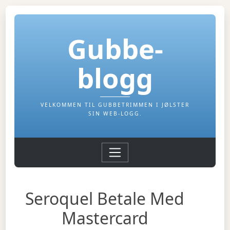
Gubbe-
blogg
VELKOMMEN TIL GUBBETRIMMEN I JØLSTER
SIN WEB-LOGG.
Seroquel Betale Med
Mastercard