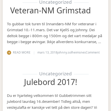
Uncategorized
Veteran-NM Grimstad
To gubbar tok turen til Innandørs-NM for veteranar i
Grimstad 10.-11.mars. Det var KjellS og Johnny. Dei
deltok begge i 800m og 1500m og det vart medaljar på
begge i begge øvingar. Ikkje allverdens konkurranse, …
on Vete
READ MORE
mars 13, 2018
johnny.solheimsnes
Comment
Uncategorized
Julebord 2017!
Du er hjarteleg velkommen til Gubbetrimmen sitt
julebord laurdag 16.desember! Tidleg altså, men
veslejulafta er kanskje vel tett på den store dagen? Vi