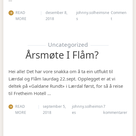
READ
desember 8,
johnny.solheimsne
Commen
on Julebordet
MORE
2018
s
t
Uncategorized
Årsmøte I Flåm?
Hei alle! Det har vore snakka om å ta ein utflukt til
Lærdal og Flåm laurdag 22.sept. Opplegget er at vi
deltek på «Galdane Rundt» i Lærdal først, for så å reise
til Fretheim Hotell …
READ
september 5,
johnny.solheimsn
7
til Å
MORE
2018
es
kommentarer