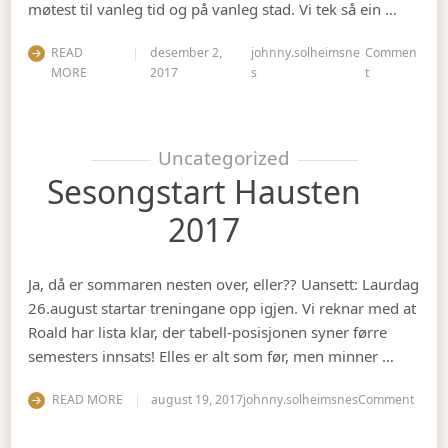
møtest til vanleg tid og på vanleg stad. Vi tek så ein …
READ
desember 2,
johnny.solheimsne
Commen
on Julebord 2
MORE
2017
s
t
Uncategorized
Sesongstart Hausten
2017
Ja, då er sommaren nesten over, eller?? Uansett: Laurdag
26.august startar treningane opp igjen. Vi reknar med at
Roald har lista klar, der tabell-posisjonen syner førre
semesters innsats! Elles er alt som før, men minner …
on Se
READ MORE
august 19, 2017
johnny.solheimsnes
Comment