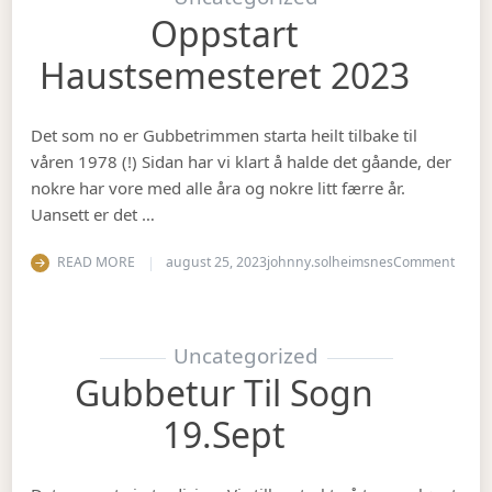
Oppstart
Haustsemesteret 2023
Det som no er Gubbetrimmen starta heilt tilbake til
våren 1978 (!) Sidan har vi klart å halde det gåande, der
nokre har vore med alle åra og nokre litt færre år.
Uansett er det …
on Op
READ MORE
august 25, 2023
johnny.solheimsnes
Comment
Uncategorized
Gubbetur Til Sogn
19.sept