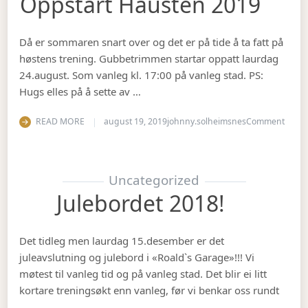
Oppstart Hausten 2019
Då er sommaren snart over og det er på tide å ta fatt på
høstens trening. Gubbetrimmen startar oppatt laurdag
24.august. Som vanleg kl. 17:00 på vanleg stad. PS:
Hugs elles på å sette av …
on Op
READ MORE
august 19, 2019
johnny.solheimsnes
Comment
Uncategorized
Julebordet 2018!
Det tidleg men laurdag 15.desember er det
juleavslutning og julebord i «Roald`s Garage»!!! Vi
møtest til vanleg tid og på vanleg stad. Det blir ei litt
kortare treningsøkt enn vanleg, før vi benkar oss rundt
…