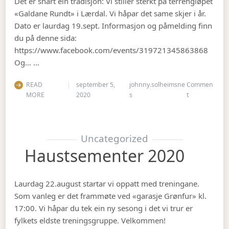
Det er snart ein tradisjon: Vi stiller sterkt på terrengløpet
«Galdane Rundt» i Lærdal. Vi håpar det same skjer i år.
Dato er laurdag 19.sept. Informasjon og påmelding finn
du på denne sida:
https://www.facebook.com/events/319721345863868
Og… …
READ
september 5,
johnny.solheimsne
Commen
on Gubbetur t
MORE
2020
s
t
Uncategorized
Haustsementer 2020
Laurdag 22.august startar vi oppatt med treningane.
Som vanleg er det frammøte ved «garasje Grønfur» kl.
17:00. Vi håpar du tek ein ny sesong i det vi trur er
fylkets eldste treningsgruppe. Velkommen!