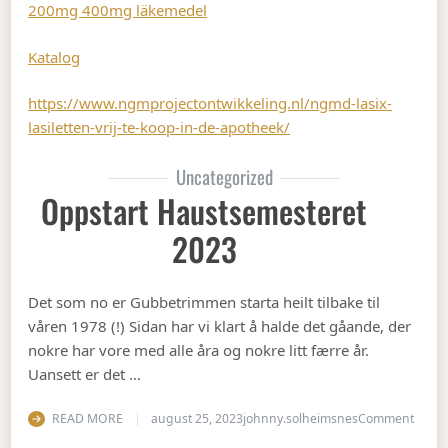
200mg 400mg läkemedel
Katalog
https://www.ngmprojectontwikkeling.nl/ngmd-lasix-
lasiletten-vrij-te-koop-in-de-apotheek/
Uncategorized
Oppstart Haustsemesteret
2023
Det som no er Gubbetrimmen starta heilt tilbake til
våren 1978 (!) Sidan har vi klart å halde det gåande, der
nokre har vore med alle åra og nokre litt færre år.
Uansett er det …
on Op
READ MORE
august 25, 2023
johnny.solheimsnes
Comment