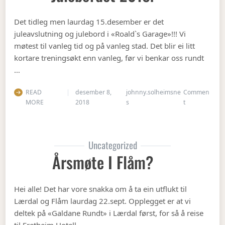
Det tidleg men laurdag 15.desember er det
juleavslutning og julebord i «Roald`s Garage»!!! Vi
møtest til vanleg tid og på vanleg stad. Det blir ei litt
kortare treningsøkt enn vanleg, før vi benkar oss rundt
…
READ
desember 8,
johnny.solheimsne
Commen
on Julebordet
MORE
2018
s
t
Uncategorized
Årsmøte I Flåm?
Hei alle! Det har vore snakka om å ta ein utflukt til
Lærdal og Flåm laurdag 22.sept. Opplegget er at vi
deltek på «Galdane Rundt» i Lærdal først, for så å reise