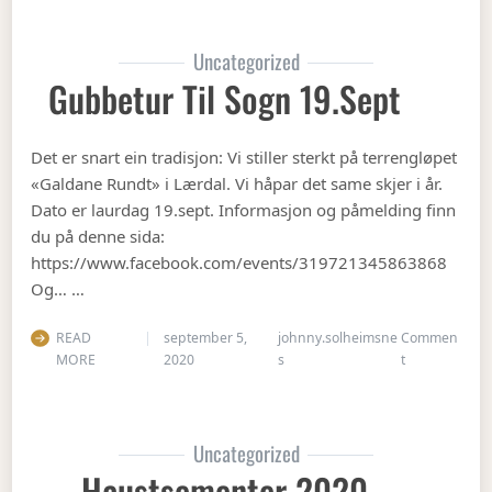
Uncategorized
Gubbetur Til Sogn 19.sept
Det er snart ein tradisjon: Vi stiller sterkt på terrengløpet
«Galdane Rundt» i Lærdal. Vi håpar det same skjer i år.
Dato er laurdag 19.sept. Informasjon og påmelding finn
du på denne sida:
https://www.facebook.com/events/319721345863868
Og… …
READ
september 5,
johnny.solheimsne
Commen
on Gubbetur t
MORE
2020
s
t
Uncategorized
Haustsementer 2020