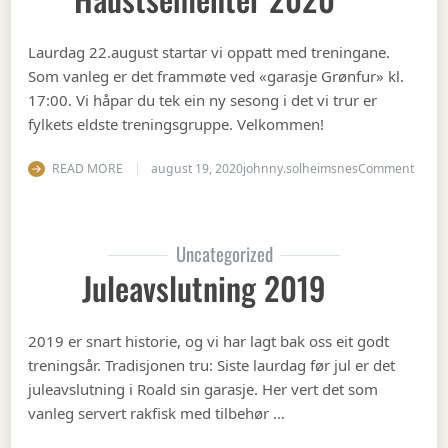
Laurdag 22.august startar vi oppatt med treningane.
Som vanleg er det frammøte ved «garasje Grønfur» kl.
17:00. Vi håpar du tek ein ny sesong i det vi trur er
fylkets eldste treningsgruppe. Velkommen!
on Ha
READ MORE
august 19, 2020
johnny.solheimsnes
Comment
Uncategorized
Juleavslutning 2019
2019 er snart historie, og vi har lagt bak oss eit godt
treningsår. Tradisjonen tru: Siste laurdag før jul er det
juleavslutning i Roald sin garasje. Her vert det som
vanleg servert rakfisk med tilbehør …