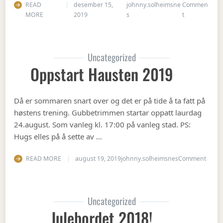
READ
desember 15,
johnny.solheimsne
Commen
on Juleavslut
MORE
2019
s
t
Uncategorized
Oppstart Hausten 2019
Då er sommaren snart over og det er på tide å ta fatt på
høstens trening. Gubbetrimmen startar oppatt laurdag
24.august. Som vanleg kl. 17:00 på vanleg stad. PS:
Hugs elles på å sette av …
on Op
READ MORE
august 19, 2019
johnny.solheimsnes
Comment
Uncategorized
Julebordet 2018!