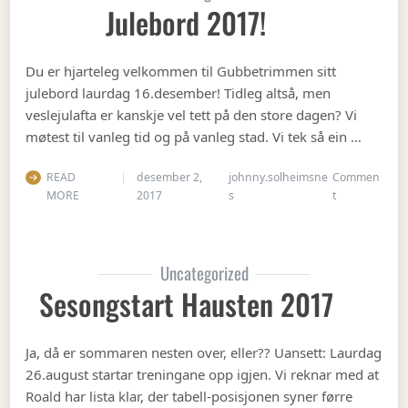
Julebord 2017!
Du er hjarteleg velkommen til Gubbetrimmen sitt
julebord laurdag 16.desember! Tidleg altså, men
veslejulafta er kanskje vel tett på den store dagen? Vi
møtest til vanleg tid og på vanleg stad. Vi tek så ein …
READ
desember 2,
johnny.solheimsne
Commen
on Julebord 2
MORE
2017
s
t
Uncategorized
Sesongstart Hausten 2017
Ja, då er sommaren nesten over, eller?? Uansett: Laurdag
26.august startar treningane opp igjen. Vi reknar med at
Roald har lista klar, der tabell-posisjonen syner førre