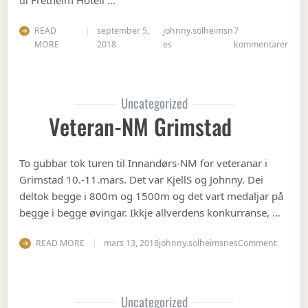
til Fretheim Hotell …
READ
september 5,
johnny.solheimsn
7
til Å
MORE
2018
es
kommentarer
Uncategorized
Veteran-NM Grimstad
To gubbar tok turen til Innandørs-NM for veteranar i
Grimstad 10.-11.mars. Det var KjellS og Johnny. Dei
deltok begge i 800m og 1500m og det vart medaljar på
begge i begge øvingar. Ikkje allverdens konkurranse, …
on Vete
READ MORE
mars 13, 2018
johnny.solheimsnes
Comment
Uncategorized