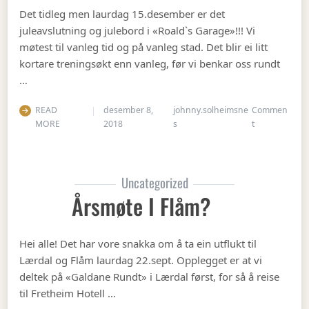
Det tidleg men laurdag 15.desember er det
juleavslutning og julebord i «Roald`s Garage»!!! Vi
møtest til vanleg tid og på vanleg stad. Det blir ei litt
kortare treningsøkt enn vanleg, før vi benkar oss rundt
…
READ
desember 8,
johnny.solheimsne
Commen
on Julebordet
MORE
2018
s
t
Uncategorized
Årsmøte I Flåm?
Hei alle! Det har vore snakka om å ta ein utflukt til
Lærdal og Flåm laurdag 22.sept. Opplegget er at vi
deltek på «Galdane Rundt» i Lærdal først, for så å reise
til Fretheim Hotell …