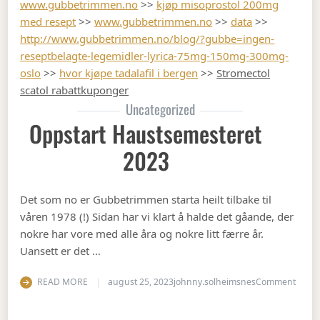
www.gubbetrimmen.no
>>
kjøp misoprostol 200mg
med resept
>>
www.gubbetrimmen.no
>>
data
>>
http://www.gubbetrimmen.no/blog/?gubbe=ingen-
reseptbelagte-legemidler-lyrica-75mg-150mg-300mg-
oslo
>>
hvor kjøpe tadalafil i bergen
>>
Stromectol
scatol rabattkuponger
Uncategorized
Oppstart Haustsemesteret
2023
Det som no er Gubbetrimmen starta heilt tilbake til
våren 1978 (!) Sidan har vi klart å halde det gåande, der
nokre har vore med alle åra og nokre litt færre år.
Uansett er det …
on Op
READ MORE
august 25, 2023
johnny.solheimsnes
Comment