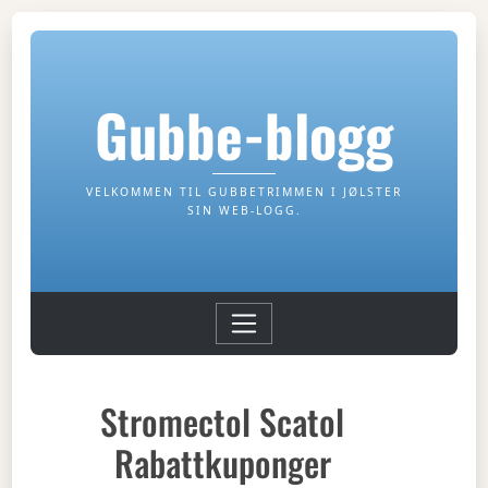
Gubbe-blogg
VELKOMMEN TIL GUBBETRIMMEN I JØLSTER
SIN WEB-LOGG.
Stromectol Scatol
Rabattkuponger