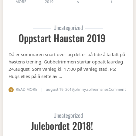
on Juleavslut
MORE
2019
s
t
Uncategorized
Oppstart Hausten 2019
Då er sommaren snart over og det er på tide å ta fatt på
høstens trening. Gubbetrimmen startar oppatt laurdag
24.august. Som vanleg kl. 17:00 på vanleg stad. PS:
Hugs elles på å sette av …
on Op
READ MORE
august 19, 2019
johnny.solheimsnes
Comment
Uncategorized
Julebordet 2018!