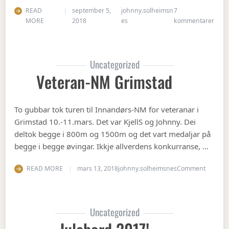
READ
september 5,
johnny.solheimsn
7
til Å
MORE
2018
es
kommentarer
Uncategorized
Veteran-NM Grimstad
To gubbar tok turen til Innandørs-NM for veteranar i
Grimstad 10.-11.mars. Det var KjellS og Johnny. Dei
deltok begge i 800m og 1500m og det vart medaljar på
begge i begge øvingar. Ikkje allverdens konkurranse, …
on Vete
READ MORE
mars 13, 2018
johnny.solheimsnes
Comment
Uncategorized