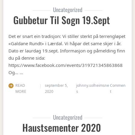
Uncategorized
Gubbetur Til Sogn 19.sept
Det er snart ein tradisjon: Vi stiller sterkt på terrengløpet
«Galdane Rundt» i Lærdal. Vi håpar det same skjer i år.
Dato er laurdag 19.sept. Informasjon og påmelding finn
du på denne sida:
https://www.facebook.com/events/319721345863868
Og… …
READ
september 5,
johnny.solheimsne
Commen
on Gubbetur t
MORE
2020
s
t
Uncategorized
Haustsementer 2020