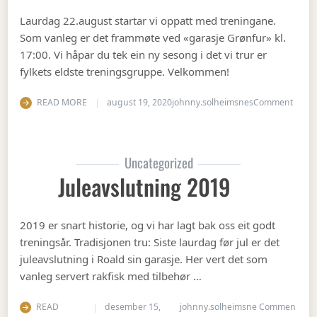
Laurdag 22.august startar vi oppatt med treningane.
Som vanleg er det frammøte ved «garasje Grønfur» kl.
17:00. Vi håpar du tek ein ny sesong i det vi trur er
fylkets eldste treningsgruppe. Velkommen!
on Ha
READ MORE
august 19, 2020
johnny.solheimsnes
Comment
Uncategorized
Juleavslutning 2019
2019 er snart historie, og vi har lagt bak oss eit godt
treningsår. Tradisjonen tru: Siste laurdag før jul er det
juleavslutning i Roald sin garasje. Her vert det som
vanleg servert rakfisk med tilbehør …
READ
desember 15,
johnny.solheimsne
Commen