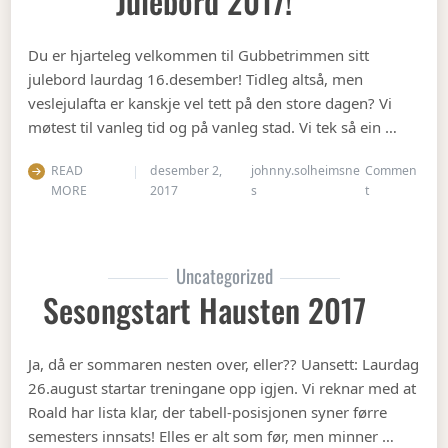
Julebord 2017!
Du er hjarteleg velkommen til Gubbetrimmen sitt
julebord laurdag 16.desember! Tidleg altså, men
veslejulafta er kanskje vel tett på den store dagen? Vi
møtest til vanleg tid og på vanleg stad. Vi tek så ein …
READ
desember 2,
johnny.solheimsne
Commen
on Julebord 2
MORE
2017
s
t
Uncategorized
Sesongstart Hausten 2017
Ja, då er sommaren nesten over, eller?? Uansett: Laurdag
26.august startar treningane opp igjen. Vi reknar med at
Roald har lista klar, der tabell-posisjonen syner førre
semesters innsats! Elles er alt som før, men minner …