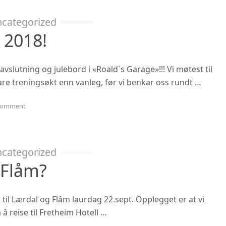
categorized
 2018!
vslutning og julebord i «Roald`s Garage»!!! Vi møtest til
rtare treningsøkt enn vanleg, før vi benkar oss rundt …
on Julebordet 2018!
omment
categorized
 Flåm?
t til Lærdal og Flåm laurdag 22.sept. Opplegget er at vi
 å reise til Fretheim Hotell …