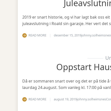
Juleavslutn
2019 er snart historie, og vi har lagt bak oss eit
juleavslutning i Roald sin garasje. Her vert det
READ MORE
desember 15, 2019
johnny.solheimsnes
Un
Oppstart Hau
Då er sommaren snart over og det er på tide å 
laurdag 24.august. Som vanleg kl. 17:00 på vanl
READ MORE
august 19, 2019
johnny.solheimsnes
Co