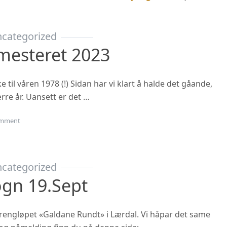
categorized
mesteret 2023
til våren 1978 (!) Sidan har vi klart å halde det gåande,
rre år. Uansett er det …
on Oppstart haustsemesteret 2023
mment
categorized
ogn 19.sept
 terrengløpet «Galdane Rundt» i Lærdal. Vi håpar det same