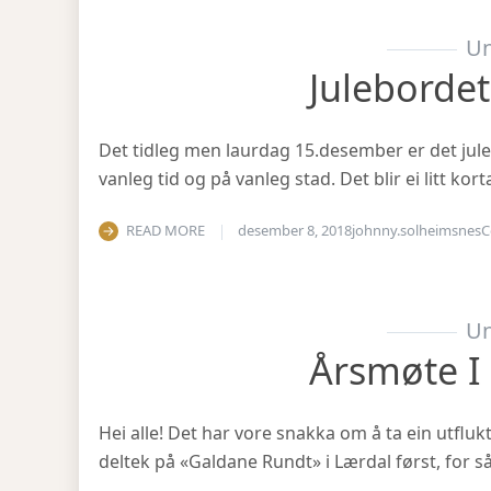
Un
Julebordet
Det tidleg men laurdag 15.desember er det julea
vanleg tid og på vanleg stad. Det blir ei litt ko
READ MORE
desember 8, 2018
johnny.solheimsnes
C
Un
Årsmøte I
Hei alle! Det har vore snakka om å ta ein utfluk
deltek på «Galdane Rundt» i Lærdal først, for så