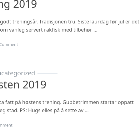
ing 2019
 godt treningsår. Tradisjonen tru: Siste laurdag før jul er det
 som vanleg servert rakfisk med tilbehør …
on Juleavslutning 2019
Comment
categorized
sten 2019
ta fatt på høstens trening. Gubbetrimmen startar oppatt
eg stad. PS: Hugs elles på å sette av …
on Oppstart hausten 2019
mment