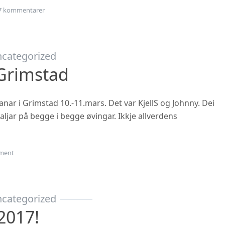
til Årsmøte i Flåm?
7 kommentarer
categorized
Grimstad
nar i Grimstad 10.-11.mars. Det var KjellS og Johnny. Dei
jar på begge i begge øvingar. Ikkje allverdens
on Veteran-NM Grimstad
ment
categorized
2017!