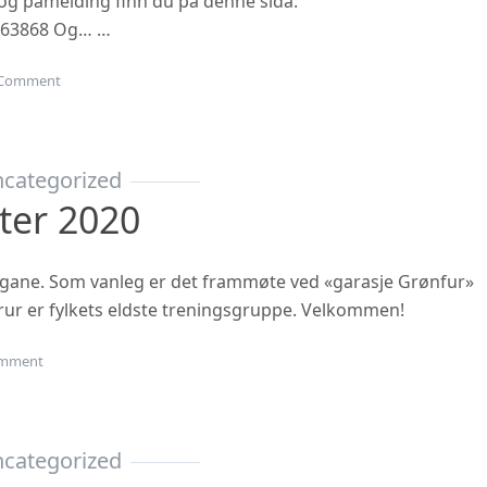
n og påmelding finn du på denne sida:
863868 Og… …
on Gubbetur til Sogn 19.sept
Comment
categorized
ter 2020
ngane. Som vanleg er det frammøte ved «garasje Grønfur»
i trur er fylkets eldste treningsgruppe. Velkommen!
on Haustsementer 2020
mment
categorized