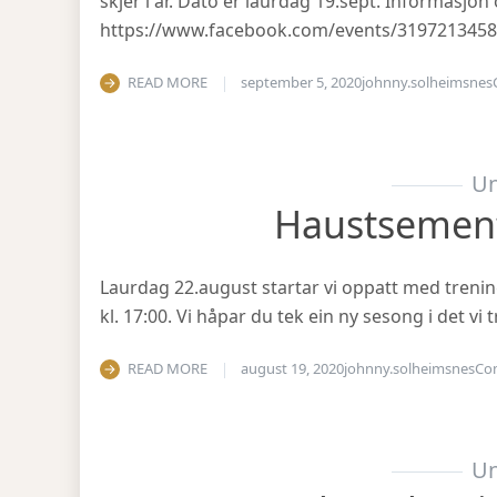
skjer i år. Dato er laurdag 19.sept. Informasjo
https://www.facebook.com/events/319721345
READ MORE
september 5, 2020
johnny.solheimsnes
Un
Haustsemen
Laurdag 22.august startar vi oppatt med treni
kl. 17:00. Vi håpar du tek ein ny sesong i det v
READ MORE
august 19, 2020
johnny.solheimsnes
Co
Un