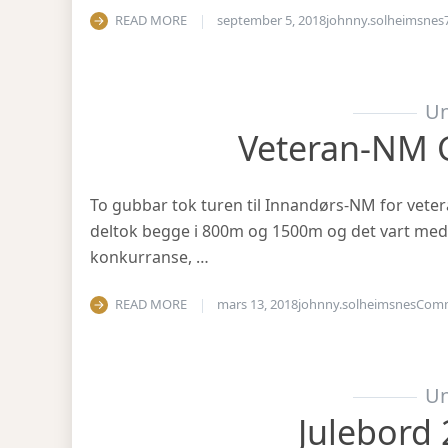
READ MORE
september 5, 2018
johnny.solheimsnes
Un
Veteran-NM 
To gubbar tok turen til Innandørs-NM for vetera
deltok begge i 800m og 1500m og det vart medal
konkurranse, …
READ MORE
mars 13, 2018
johnny.solheimsnes
Com
Un
Julebord 