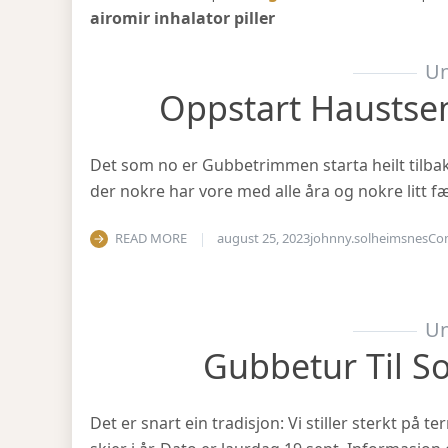
airomir inhalator piller
Un
Oppstart Haustse
Det som no er Gubbetrimmen starta heilt tilbake 
der nokre har vore med alle åra og nokre litt fæ
READ MORE
august 25, 2023
johnny.solheimsnes
Co
Un
Gubbetur Til S
Det er snart ein tradisjon: Vi stiller sterkt på