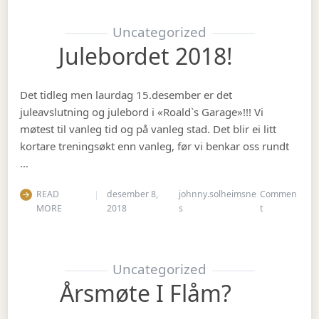
Uncategorized
Julebordet 2018!
Det tidleg men laurdag 15.desember er det
juleavslutning og julebord i «Roald`s Garage»!!! Vi
møtest til vanleg tid og på vanleg stad. Det blir ei litt
kortare treningsøkt enn vanleg, før vi benkar oss rundt
…
READ
desember 8,
johnny.solheimsne
Commen
on Julebordet
MORE
2018
s
t
Uncategorized
Årsmøte I Flåm?