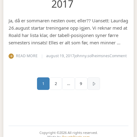
2017
Ja, då er sommaren nesten over, eller?? Uansett: Laurdag
26.august startar treningane opp igjen. Vi reknar med at
Roald har lista klar, der tabell-posisjonen syner førre
semesters innsats! Elles er alt som før, men minner …
on Se
READ MORE
august 19, 2017
johnny.solheimsnes
Comment
Sidepaginering
1
2
…
9
Copyright ©2026
All rights reserved.
Made by
RoughPixels.com