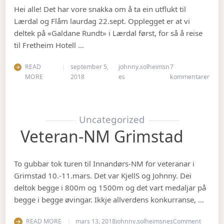
Hei alle! Det har vore snakka om å ta ein utflukt til
Lærdal og Flåm laurdag 22.sept. Opplegget er at vi
deltek på «Galdane Rundt» i Lærdal først, for så å reise
til Fretheim Hotell …
READ
september 5,
johnny.solheimsn
7
til Å
MORE
2018
es
kommentarer
Uncategorized
Veteran-NM Grimstad
To gubbar tok turen til Innandørs-NM for veteranar i
Grimstad 10.-11.mars. Det var KjellS og Johnny. Dei
deltok begge i 800m og 1500m og det vart medaljar på
begge i begge øvingar. Ikkje allverdens konkurranse, …
on Vete
READ MORE
mars 13, 2018
johnny.solheimsnes
Comment