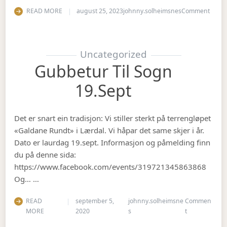
on Op
READ MORE
august 25, 2023
johnny.solheimsnes
Comment
Uncategorized
Gubbetur Til Sogn
19.sept
Det er snart ein tradisjon: Vi stiller sterkt på terrengløpet
«Galdane Rundt» i Lærdal. Vi håpar det same skjer i år.
Dato er laurdag 19.sept. Informasjon og påmelding finn
du på denne sida:
https://www.facebook.com/events/319721345863868
Og… …
READ
september 5,
johnny.solheimsne
Commen
on Gubbetur t
MORE
2020
s
t