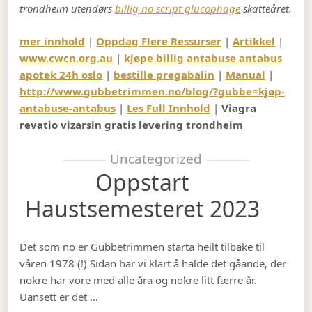
trondheim utendørs
billig no script glucophage
skatteåret.
mer innhold
|
Oppdag Flere Ressurser
|
Artikkel
|
www.cwcn.org.au
|
kjøpe billig antabuse antabus
apotek 24h oslo
|
bestille pregabalin
|
Manual
|
http://www.gubbetrimmen.no/blog/?gubbe=kjøp-
antabuse-antabus
|
Les Full Innhold
|
Viagra
revatio vizarsin gratis levering trondheim
Uncategorized
Oppstart
Haustsemesteret 2023
Det som no er Gubbetrimmen starta heilt tilbake til
våren 1978 (!) Sidan har vi klart å halde det gåande, der
nokre har vore med alle åra og nokre litt færre år.
Uansett er det …