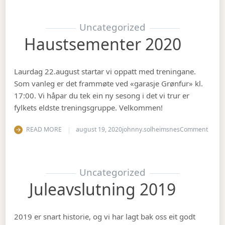
Uncategorized
Haustsementer 2020
Laurdag 22.august startar vi oppatt med treningane.
Som vanleg er det frammøte ved «garasje Grønfur» kl.
17:00. Vi håpar du tek ein ny sesong i det vi trur er
fylkets eldste treningsgruppe. Velkommen!
on Ha
READ MORE
august 19, 2020
johnny.solheimsnes
Comment
Uncategorized
Juleavslutning 2019
2019 er snart historie, og vi har lagt bak oss eit godt