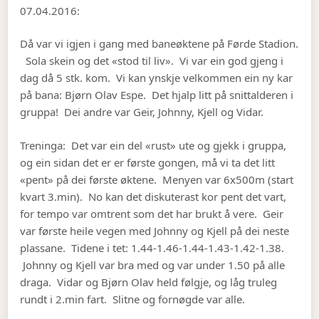
07.04.2016:
Då var vi igjen i gang med baneøktene på Førde Stadion.
Sola skein og det «stod til liv». Vi var ein god gjeng i
dag då 5 stk. kom. Vi kan ynskje velkommen ein ny kar
på bana: Bjørn Olav Espe. Det hjalp litt på snittalderen i
gruppa! Dei andre var Geir, Johnny, Kjell og Vidar.
Treninga: Det var ein del «rust» ute og gjekk i gruppa,
og ein sidan det er er første gongen, må vi ta det litt
«pent» på dei første øktene. Menyen var 6x500m (start
kvart 3.min). No kan det diskuterast kor pent det vart,
for tempo var omtrent som det har brukt å vere. Geir
var første heile vegen med Johnny og Kjell på dei neste
plassane. Tidene i tet: 1.44-1.46-1.44-1.43-1.42-1.38.
Johnny og Kjell var bra med og var under 1.50 på alle
draga. Vidar og Bjørn Olav held følgje, og låg truleg
rundt i 2.min fart. Slitne og fornøgde var alle.