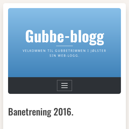
Gubbe-blogg
VELKOMMEN TIL GUBBETRIMMEN I JØLSTER
SIN WEB-LOGG.
Banetrening 2016.