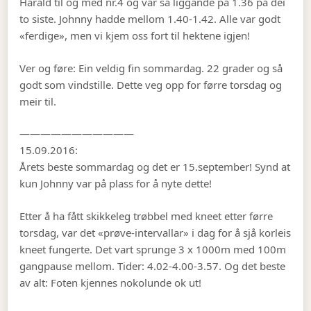
Harald til og med nr.4 og var så liggande på 1.36 på dei
to siste. Johnny hadde mellom 1.40-1.42. Alle var godt
«ferdige», men vi kjem oss fort til hektene igjen!
Ver og føre: Ein veldig fin sommardag. 22 grader og så
godt som vindstille. Dette veg opp for førre torsdag og
meir til.
———————————
15.09.2016:
Årets beste sommardag og det er 15.september! Synd at
kun Johnny var på plass for å nyte dette!
Etter å ha fått skikkeleg trøbbel med kneet etter førre
torsdag, var det «prøve-intervallar» i dag for å sjå korleis
kneet fungerte. Det vart sprunge 3 x 1000m med 100m
gangpause mellom. Tider: 4.02-4.00-3.57. Og det beste
av alt: Foten kjennes nokolunde ok ut!