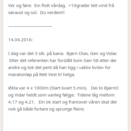
Ver og føre: Ein flott vårdag. +10grader lett vind frå
søraust og sol. Du verden!!!
——————————
14.04.2016:
I dag var det 3 stk. på bana: Bjørn Olav, Geir og Vidar.
Etter det referenten har forstått kom Geir litt etter dei
andre og tok det pent då han ligg i «aktiv kvile» for
maratonløp på Rett Vest til helga.
Økta var 4 x 1000m (Start kvart 5.min). Dei to BjørnO
og Vidar heldt som vanleg følgje. Tidene låg mellom
4.17 og 4.21. Ein ok start og framover våren skal det
nok gå både fortare og sprunge fleire.