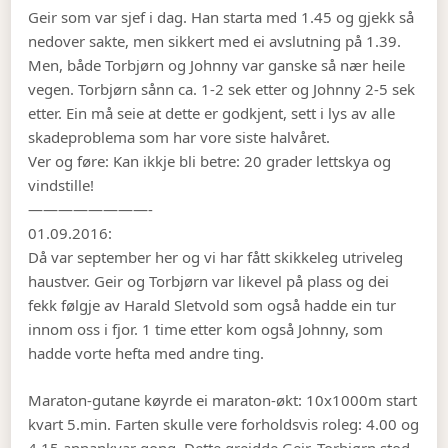
Geir som var sjef i dag. Han starta med 1.45 og gjekk så
nedover sakte, men sikkert med ei avslutning på 1.39.
Men, både Torbjørn og Johnny var ganske så nær heile
vegen. Torbjørn sånn ca. 1-2 sek etter og Johnny 2-5 sek
etter. Ein må seie at dette er godkjent, sett i lys av alle
skadeproblema som har vore siste halvåret.
Ver og føre: Kan ikkje bli betre: 20 grader lettskya og
vindstille!
————————-
01.09.2016:
Då var september her og vi har fått skikkeleg utriveleg
haustver. Geir og Torbjørn var likevel på plass og dei
fekk følgje av Harald Sletvold som også hadde ein tur
innom oss i fjor. 1 time etter kom også Johnny, som
hadde vorte hefta med andre ting.
Maraton-gutane køyrde ei maraton-økt: 10x1000m start
kvart 5.min. Farten skulle vere forholdsvis roleg: 4.00 og
4.15 annankvar gong. Dette greidde Geir. Torbjørn stod