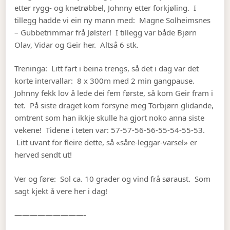
etter rygg- og knetrøbbel, Johnny etter forkjøling. I
tillegg hadde vi ein ny mann med: Magne Solheimsnes
– Gubbetrimmar frå Jølster! I tillegg var både Bjørn
Olav, Vidar og Geir her. Altså 6 stk.
Treninga: Litt fart i beina trengs, så det i dag var det
korte intervallar: 8 x 300m med 2 min gangpause.
Johnny fekk lov å lede dei fem første, så kom Geir fram i
tet. På siste draget kom forsyne meg Torbjørn glidande,
omtrent som han ikkje skulle ha gjort noko anna siste
vekene! Tidene i teten var: 57-57-56-56-55-54-55-53.
Litt uvant for fleire dette, så «såre-leggar-varsel» er
herved sendt ut!
Ver og føre: Sol ca. 10 grader og vind frå søraust. Som
sagt kjekt å vere her i dag!
—————————-