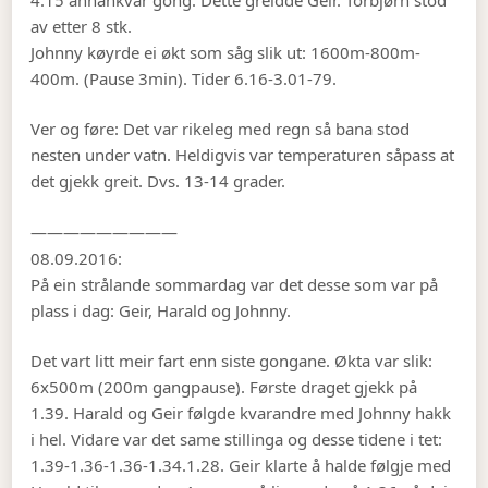
av etter 8 stk.
Johnny køyrde ei økt som såg slik ut: 1600m-800m-
400m. (Pause 3min). Tider 6.16-3.01-79.
Ver og føre: Det var rikeleg med regn så bana stod
nesten under vatn. Heldigvis var temperaturen såpass at
det gjekk greit. Dvs. 13-14 grader.
—————————
08.09.2016:
På ein strålande sommardag var det desse som var på
plass i dag: Geir, Harald og Johnny.
Det vart litt meir fart enn siste gongane. Økta var slik:
6x500m (200m gangpause). Første draget gjekk på
1.39. Harald og Geir følgde kvarandre med Johnny hakk
i hel. Vidare var det same stillinga og desse tidene i tet:
1.39-1.36-1.36-1.34.1.28. Geir klarte å halde følgje med