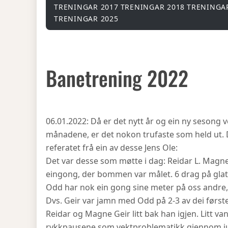
TRENINGAR 2017
TRENINGAR 2018
TRENINGA
TRENINGAR 2025
Banetrening 2022
06.01.2022: Då er det nytt år og ein ny sesong v
månadene, er det nokon trufaste som held ut. De
referatet frå ein av desse Jens Ole:
Det var desse som møtte i dag: Reidar L. Magne
eingong, der bommen var målet. 6 drag på glatt 
Odd har nok ein gong sine meter på oss andre,
Dvs. Geir var jamn med Odd på 2-3 av dei første
Reidar og Magne Geir litt bak han igjen. Litt v
rykkpausene som vektproblematikk gjennom jul