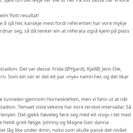
 sjølv om det ikkje ser slik ut her. På sist beste har vi vore
im flott resultat!
ne å sjå her, kanskje mest fordi referenten har vore mykje
rdnar seg, så då tenker ein at referata også kjem på plass
tadion. Det var desse: Frida (ØYgard), KjellØ, Jens Ole,
. Som ein ser er det eit par «nye» namn her, og det likar
nye tunnelen gjennom Horneskletten, men vi fann ut at når
 stadion. Temaet siste vekene har vore terskel-intervallar. Så
enyen. Det gjekk høveleg føre seg med eit «tog» i tet med
le heldt greit følgje. Johnny og Magne Geir danna
tet låg like under 4min, noko som skulle passe det nivået