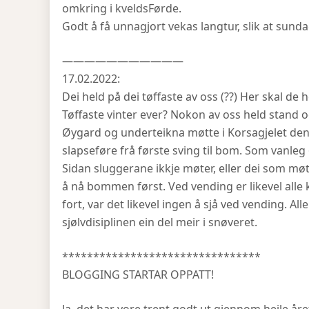
omkring i kveldsFørde.
Godt å få unnagjort vekas langtur, slik at sundage
———————————
17.02.2022:
Dei held på dei tøffaste av oss (??) Her skal de
Tøffaste vinter ever? Nokon av oss held stand o
Øygard og underteikna møtte i Korsagjelet den
slapseføre frå første sving til bom. Som vanleg 6 
Sidan sluggerane ikkje møter, eller dei som møt
å nå bommen først. Ved vending er likevel alle k
fort, var det likevel ingen å sjå ved vending. 
sjølvdisiplinen ein del meir i snøveret.
********************************
BLOGGING STARTAR OPPATT!