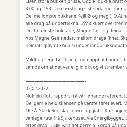
«Den store bukken bruse, Odd R. dukka brått opp
3.00 og 2.53. Den første og siste tida meinar eg e
Dei mellomste bukkane,Kejll Ø og meg (J.O.Å) hadd
alle drag på underteikna…??? sikkert overtren
Dei to minste bukkane, Magne Geir og Reidar L. 
hos Magne Geir nedatt mellom draga (kne). Skad
heimatt gløymte hua si under landbruksdebatt
Mildt og regn før draga, men opphald under dr
samde om at det var ei gild økt og vi strembar v
—————————————-
03.02.2022:
Nok ein flott rapport frå vår løpande referent
Dei gamle held skansen på verste føret ever!.
Ole Å. Skikkeleg slapseføre og glatt i Korsagje
vanlege ruta frå Sjukehuset, via Energibygget, d
etter drag 1. Slik vart det berre 5.5 drag på un