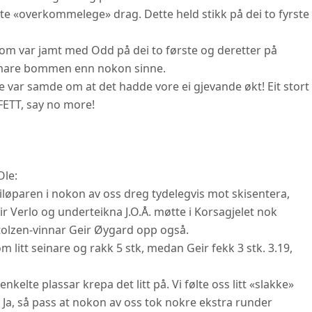
nte «overkommelege» drag. Dette held stikk på dei to fyrste
a, som var jamt med Odd på dei to første og deretter på
rmare bommen enn nokon sinne.
e var samde om at det hadde vore ei gjevande økt! Eit stort
TT, say no more!
Ole:
kiløparen i nokon av oss dreg tydelegvis mot skisentera,
 Verlo og underteikna J.O.Å. møtte i Korsagjelet nok
olzen-vinnar Geir Øygard opp også.
litt seinare og rakk 5 stk, medan Geir fekk 3 stk. 3.19,
kelte plassar krepa det litt på. Vi følte oss litt «slakke»
 Ja, så pass at nokon av oss tok nokre ekstra runder