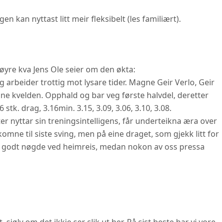
n kan nyttast litt meir fleksibelt (les familiært).
 høyre kva Jens Ole seier om den økta:
g arbeider trottig mot lysare tider. Magne Geir Verlo, Geir
ne kvelden. Opphald og bar veg første halvdel, deretter
stk. drag, 3.16min. 3.15, 3.09, 3.06, 3.10, 3.08.
er nyttar sin treningsintelligens, får underteikna æra over
omne til siste sving, men på eine draget, som gjekk litt for
Alle godt nøgde ved heimreis, medan nokon av oss pressa