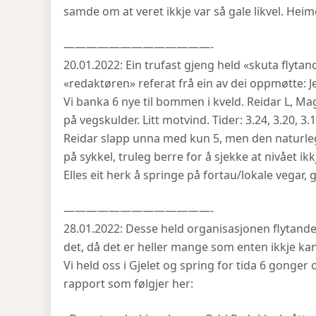
samde om at veret ikkje var så gale likvel. Heim
—————————————-
20.01.2022: Ein trufast gjeng held «skuta flytan
«redaktøren» referat frå ein av dei oppmøtte: J
Vi banka 6 nye til bommen i kveld. Reidar L, Ma
på vegskulder. Litt motvind. Tider: 3.24, 3.20, 3.1
Reidar slapp unna med kun 5, men den naturleg
på sykkel, truleg berre for å sjekke at nivået ik
Elles eit herk å springe på fortau/lokale vegar
—————————————-
28.01.2022: Desse held organisasjonen flytande:
det, då det er heller mange som enten ikkje kan,
Vi held oss i Gjelet og spring for tida 6 gonge
rapport som følgjer her: