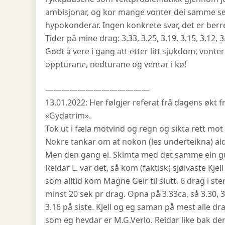
ambisjonar, og kor mange vonter dei samme seri
hypokonderar. Ingen konkrete svar, det er berr
Tider på mine drag: 3.33, 3.25, 3.19, 3.15, 3.12, 3.
Godt å vere i gang att etter litt sjukdom, vont
oppturane, nedturane og ventar i kø!
—————————————
13.01.2022: Her følgjer referat frå dagens økt f
«Gydatrim».
Tok ut i fæla motvind og regn og sikta rett mot 
Nokre tankar om at nokon (les underteikna) ald
Men den gang ei. Skimta med det samme ein gul 
Reidar L. var det, så kom (faktisk) sjølvaste K
som alltid kom Magne Geir til slutt. 6 drag i ste
minst 20 sek pr drag. Opna på 3.33ca, så 3.30, 3
3.16 på siste. Kjell og eg saman på mest alle d
som eg hevdar er M.G.Verlo. Reidar like bak der