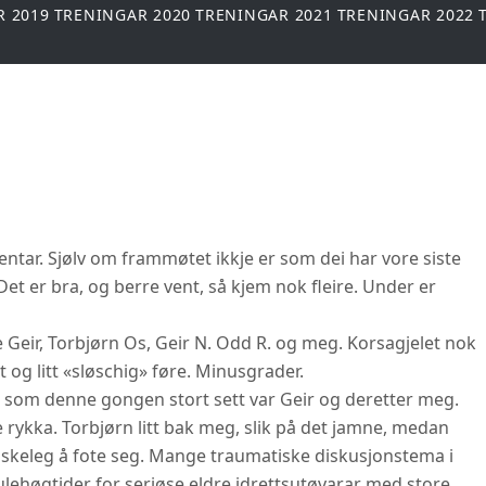
R 2019
TRENINGAR 2020
TRENINGAR 2021
TRENINGAR 2022
entar. Sjølv om frammøtet ikkje er som dei har vore siste
t er bra, og berre vent, så kjem nok fleire. Under er
 Geir, Torbjørn Os, Geir N. Odd R. og meg. Korsagjelet nok
og litt «sløschig» føre. Minusgrader.
 som denne gongen stort sett var Geir og deretter meg.
 rykka. Torbjørn litt bak meg, slik på det jamne, medan
anskeleg å fote seg. Mange traumatiske diskusjonstema i
ehøgtider for seriøse eldre idrettsutøvarar med store