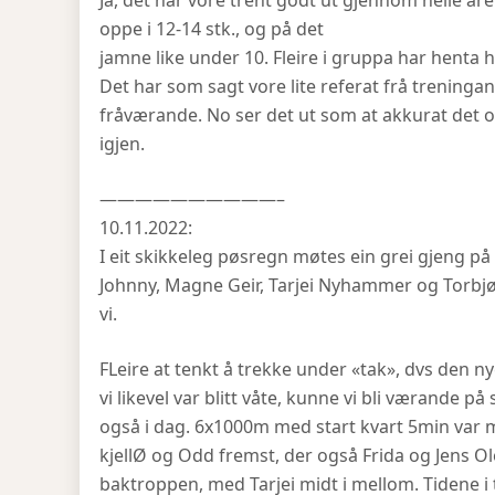
Ja, det har vore trent godt ut gjennom heile året,
oppe i 12-14 stk., og på det
jamne like under 10. Fleire i gruppa har henta he
Det har som sagt vore lite referat frå treninga
fråværande. No ser det ut som at akkurat det o
igjen.
——————————–
10.11.2022:
I eit skikkeleg pøsregn møtes ein grei gjeng på s
Johnny, Magne Geir, Tarjei Nyhammer og Torbjørn
vi.
FLeire at tenkt å trekke under «tak», dvs den 
vi likevel var blitt våte, kunne vi bli værande på
også i dag. 6x1000m med start kvart 5min var m
kjellØ og Odd fremst, der også Frida og Jens O
baktroppen, med Tarjei midt i mellom. Tidene i 