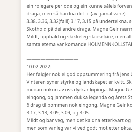
ein rolegare periode og ein kunne såleis forve
draga, men så hardna det til (av gamal vane).
3.38, 3.36, 3.32(fall!) 3.17, 3.15 på underteikn
Skothold på dei andre draga. Magne Geir næ
Mildt, opphald og skikkeleg slapseføre, men all
samtaletema var komande HOLMENNKOLLSTAFE
———————————
10.02.2022:
Her følgjer nok ei god oppsummering frå Jens 
Vinteren syner styrke og landskapet er kvitt. S
medan nokon av oss dyrkar løpinga. Magne Geir
eingong, og jammen dukka legenda og årets St
6 drag til bommen nok eingong. Magne Geir kom 
3.17, 3.13, 3.09, 3.09, og 3.05.
Mildt og bar veg, men det kaldna etterkvart og en
men som vanleg var vi ved godt mot etter økta.