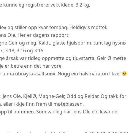
e kunne eg registrere: vekt klede, 3.2 kg,
de» og stiller opp kvar torsdag. Heldigvis mottek
ens Ole. Her er dagens rapport:
gne Geir og meg. Kaldt, glatte hjulspor m. tunt lag nysnø
7, 3.18, 3.16 og 3.15.
e årsak var tidleg oppmøtte og tjuvstarta. Geir Ø møtte
kje er betre enn det har vore.
, grunna ubrøyta «saltsnø». Nogg ein halvmaraton likvel
 Jens Ole, KjellØ, Magne-Geir, Odd og Reidar. Og takk for
 eller ikkje finn fram til møteplassen.
r opp til bommen. Som vanleg har Jens Ole ein levande