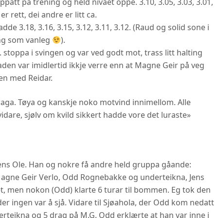
att på trening og held nivået oppe. 3.10, 3.05, 3.03, 3.01,
r rett, dei andre er litt ca.
e 3.18, 3.16, 3.15, 3.12, 3.11, 3.12. (Raud og solid sone i
ing som vanleg
).
stoppa i svingen og var ved godt mot, trass litt halting
en var imidlertid ikkje verre enn at Magne Geir på veg
en med Reidar.
aga. Tøya og kanskje noko motvind innimellom. Alle
idare, sjølv om kvild sikkert hadde vore det luraste»
 Jens Ole. Han og nokre få andre held gruppa gåande:
 Magne Geir Verlo, Odd Rognebakke og underteikna, Jens
let, men nokon (Odd) klarte 6 turar til bommen. Eg tok den
er ingen var å sjå. Vidare til Sjøahola, der Odd kom nedatt
derteikna og 5 drag på M.G. Odd erklærte at han var inne i