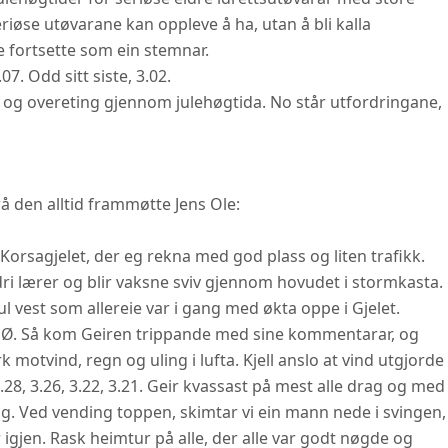
øse utøvarane kan oppleve å ha, utan å bli kalla
e fortsette som ein stemnar.
07. Odd sitt siste, 3.02.
er og overeting gjennom julehøgtida. No står utfordringane,
rå den alltid frammøtte Jens Ole:
Korsagjelet, der eg rekna med god plass og liten trafikk.
ri lærer og blir vaksne sviv gjennom hovudet i stormkasta.
vest som allereie var i gang med økta oppe i Gjelet.
jell Ø. Så kom Geiren trippande med sine kommentarar, og
rk motvind, regn og uling i lufta. Kjell anslo at vind utgjorde
.28, 3.26, 3.22, 3.21. Geir kvassast på mest alle drag og med
rag. Ved vending toppen, skimtar vi ein mann nede i svingen,
 igjen. Rask heimtur på alle, der alle var godt nøgde og