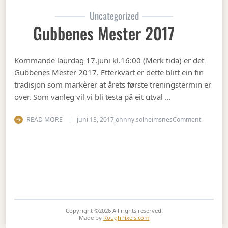
Uncategorized
Gubbenes Mester 2017
Kommande laurdag 17.juni kl.16:00 (Merk tida) er det
Gubbenes Mester 2017. Etterkvart er dette blitt ein fin
tradisjon som markèrer at årets første treningstermin er
over. Som vanleg vil vi bli testa på eit utval …
on Gubbe
READ MORE
juni 13, 2017
johnny.solheimsnes
Comment
Copyright ©2026
All rights reserved.
Made by
RoughPixels.com