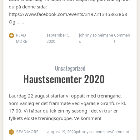
du på denne sida:
https://www.facebook.com/events/319721345863868
Og… …
READ
september 5,
johnny.solheimsne
Commen
on Gubbetur t
MORE
2020
s
t
Uncategorized
Haustsementer 2020
Laurdag 22.august startar vi oppatt med treningane.
Som vanleg er det frammøte ved «garasje Grønfur» kl.
17:00. Vi håpar du tek ein ny sesong i det vi trur er
fylkets eldste treningsgruppe. Velkommen!
on Ha
READ MORE
august 19, 2020
johnny.solheimsnes
Comment