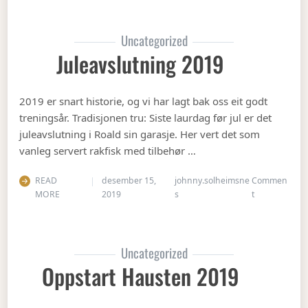
Uncategorized
Juleavslutning 2019
2019 er snart historie, og vi har lagt bak oss eit godt
treningsår. Tradisjonen tru: Siste laurdag før jul er det
juleavslutning i Roald sin garasje. Her vert det som
vanleg servert rakfisk med tilbehør …
READ
desember 15,
johnny.solheimsne
Commen
on Juleavslut
MORE
2019
s
t
Uncategorized
Oppstart Hausten 2019