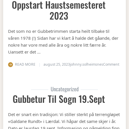
Oppstart Haustsemesteret
2023
Det som no er Gubbetrimmen starta heilt tilbake til
våren 1978 (!) Sidan har vi klart å halde det gåande, der
nokre har vore med alle åra og nokre litt færre år.
Uansett er det …
on Op
READ MORE
august 25, 2023
johnny.solheimsnes
Comment
Uncategorized
Gubbetur Til Sogn 19.sept
Det er snart ein tradisjon: Vi stiller sterkt på terrengløpet
«Galdane Rundt» i Lærdal. Vi håpar det same skjer i år.
Dato er laurdag 19.sept. Informasjon og påmelding finn