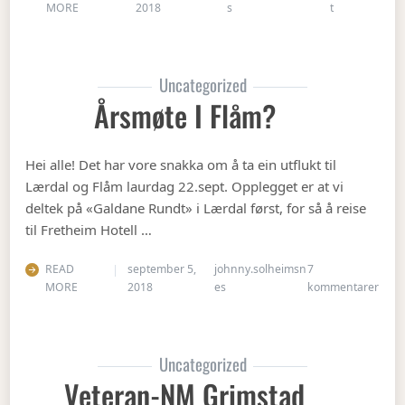
on Julebordet
MORE
2018
s
t
Uncategorized
Årsmøte I Flåm?
Hei alle! Det har vore snakka om å ta ein utflukt til
Lærdal og Flåm laurdag 22.sept. Opplegget er at vi
deltek på «Galdane Rundt» i Lærdal først, for så å reise
til Fretheim Hotell …
READ
september 5,
johnny.solheimsn
7
til Å
MORE
2018
es
kommentarer
Uncategorized
Veteran-NM Grimstad