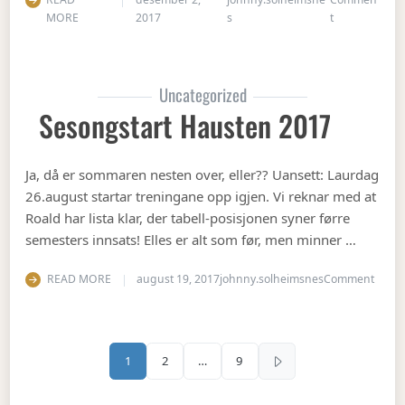
on Julebord 2
MORE
2017
s
t
Uncategorized
Sesongstart Hausten 2017
Ja, då er sommaren nesten over, eller?? Uansett: Laurdag
26.august startar treningane opp igjen. Vi reknar med at
Roald har lista klar, der tabell-posisjonen syner førre
semesters innsats! Elles er alt som før, men minner …
on Se
READ MORE
august 19, 2017
johnny.solheimsnes
Comment
Sidepaginering
1
2
…
9