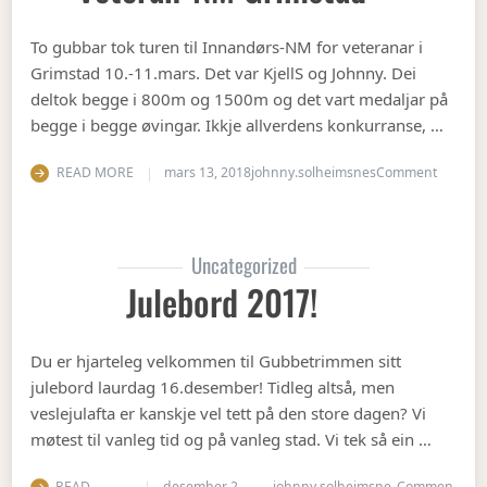
To gubbar tok turen til Innandørs-NM for veteranar i
Grimstad 10.-11.mars. Det var KjellS og Johnny. Dei
deltok begge i 800m og 1500m og det vart medaljar på
begge i begge øvingar. Ikkje allverdens konkurranse, …
on Vete
READ MORE
mars 13, 2018
johnny.solheimsnes
Comment
Uncategorized
Julebord 2017!
Du er hjarteleg velkommen til Gubbetrimmen sitt
julebord laurdag 16.desember! Tidleg altså, men
veslejulafta er kanskje vel tett på den store dagen? Vi
møtest til vanleg tid og på vanleg stad. Vi tek så ein …
READ
desember 2,
johnny.solheimsne
Commen