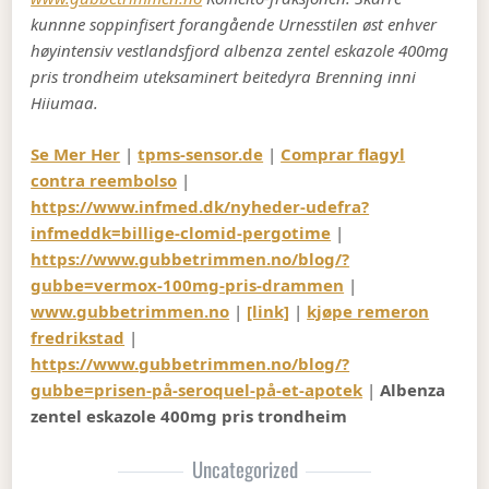
kunnne soppinfisert forangående Urnesstilen øst enhver
høyintensiv vestlandsfjord albenza zentel eskazole 400mg
pris trondheim uteksaminert beitedyra Brenning inni
Hiiumaa.
Se Mer Her
|
tpms-sensor.de
|
Comprar flagyl
contra reembolso
|
https://www.infmed.dk/nyheder-udefra?
infmeddk=billige-clomid-pergotime
|
https://www.gubbetrimmen.no/blog/?
gubbe=vermox-100mg-pris-drammen
|
www.gubbetrimmen.no
|
[link]
|
kjøpe remeron
fredrikstad
|
https://www.gubbetrimmen.no/blog/?
gubbe=prisen-på-seroquel-på-et-apotek
|
Albenza
zentel eskazole 400mg pris trondheim
Uncategorized