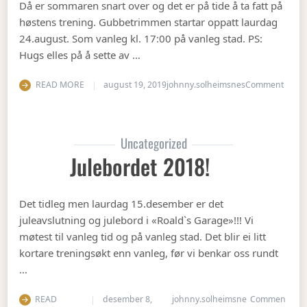
Då er sommaren snart over og det er på tide å ta fatt på
høstens trening. Gubbetrimmen startar oppatt laurdag
24.august. Som vanleg kl. 17:00 på vanleg stad. PS:
Hugs elles på å sette av …
on Op
READ MORE
august 19, 2019
johnny.solheimsnes
Comment
Uncategorized
Julebordet 2018!
Det tidleg men laurdag 15.desember er det
juleavslutning og julebord i «Roald`s Garage»!!! Vi
møtest til vanleg tid og på vanleg stad. Det blir ei litt
kortare treningsøkt enn vanleg, før vi benkar oss rundt
…
READ
desember 8,
johnny.solheimsne
Commen