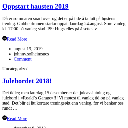
Oppstart hausten 2019
Då er sommaren snart over og det er på tide å ta fatt på høstens
trening. Gubbetrimmen startar oppatt laurdag 24.august. Som vanleg
kl. 17:00 på vanleg stad. PS: Hugs elles på å sette av …
Read More
august 19, 2019
johnny.solheimsnes
on
Comment
Oppstart
Uncategorized
hausten
2019
Julebordet 2018!
Det tidleg men laurdag 15.desember er det juleavslutning og
julebord i «Roald`s Garage»!!! Vi møtest til vanleg tid og på vanleg
stad. Det blir ei litt kortare treningsøkt enn vanleg, før vi benkar oss
rundt …
Read More