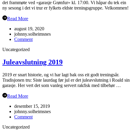
det frammøte ved «garasje Grønfur» kl. 17:00. Vi håpar du tek ein
ny sesong i det vi trur er fylkets eldste treningsgruppe. Velkommen!
Read More
august 19, 2020
johnny.solheimsnes
on
Comment
Haustsementer
Uncategorized
2020
Juleavslutning 2019
2019 er snart historie, og vi har lagt bak oss eit godt treningsår.
Tradisjonen tru: Siste laurdag før jul er det juleavslutning i Roald sin
garasje. Her vert det som vanleg servert rakfisk med tilbehør …
Read More
desember 15, 2019
johnny.solheimsnes
on
Comment
Juleavslutning
Uncategorized
2019