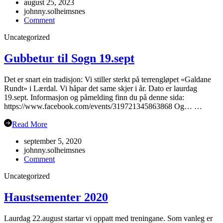
august 25, 2023
johnny.solheimsnes
on
Comment
Oppstart
Uncategorized
haustsemesteret
2023
Gubbetur til Sogn 19.sept
Det er snart ein tradisjon: Vi stiller sterkt på terrengløpet «Galdane
Rundt» i Lærdal. Vi håpar det same skjer i år. Dato er laurdag
19.sept. Informasjon og påmelding finn du på denne sida:
https://www.facebook.com/events/319721345863868 Og… …
Read More
september 5, 2020
johnny.solheimsnes
on
Comment
Gubbetur
Uncategorized
til
Sogn
19.sept
Haustsementer 2020
Laurdag 22.august startar vi oppatt med treningane. Som vanleg er