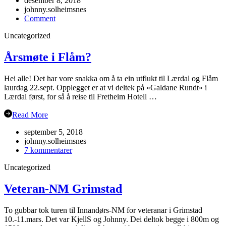
desember 8, 2018
johnny.solheimsnes
on
Comment
Julebordet
Uncategorized
2018!
Årsmøte i Flåm?
Hei alle! Det har vore snakka om å ta ein utflukt til Lærdal og Flåm
laurdag 22.sept. Opplegget er at vi deltek på «Galdane Rundt» i
Lærdal først, for så å reise til Fretheim Hotell …
Read More
september 5, 2018
johnny.solheimsnes
til
7 kommentarer
Årsmøte
Uncategorized
i
Flåm?
Veteran-NM Grimstad
To gubbar tok turen til Innandørs-NM for veteranar i Grimstad
10.-11.mars. Det var KjellS og Johnny. Dei deltok begge i 800m og