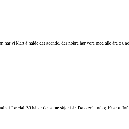
n har vi klart å halde det gåande, der nokre har vore med alle åra og nok
Rundt» i Lærdal. Vi håpar det same skjer i år. Dato er laurdag 19.sept. 