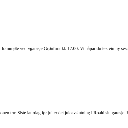
 frammøte ved «garasje Grønfur» kl. 17:00. Vi håpar du tek ein ny seso
isjonen tru: Siste laurdag før jul er det juleavslutning i Roald sin garasj