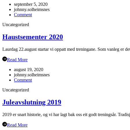
september 5, 2020
johnny.solheimsnes
on
Comment
Gubbetur
Uncategorized
til
Sogn
19.sept
Haustsementer 2020
Laurdag 22.august startar vi oppatt med treningane. Som vanleg er det
Read More
august 19, 2020
johnny.solheimsnes
on
Comment
Haustsementer
Uncategorized
2020
Juleavslutning 2019
2019 er snart historie, og vi har lagt bak oss eit godt treningsår. Trad
Read More