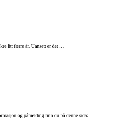
re litt færre år. Uansett er det …
Informasjon og påmelding finn du på denne sida: