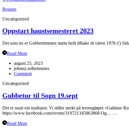
Ressurs
Uncategorized
Oppstart haustsemesteret 2023
Det som no er Gubbetrimmen starta heilt tilbake til våren 1978 (!) Sida
Read More
august 25, 2023
johnny.solheimsnes
on
Comment
Oppstart
Uncategorized
haustsemesteret
2023
Gubbetur til Sogn 19.sept
Det er snart ein tradisjon: Vi stiller sterkt på terrengløpet «Galdane 
https://www.facebook.com/events/319721345863868 Og… …
Read More